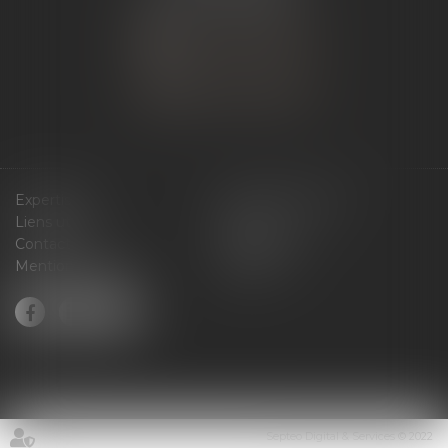
NOUS CONTACTER
NOUS LOCALISER
Expertises
Services en ligne
Liens utiles
Actus
Contact
Plan du site
Mentions légales
Articles
Septeo Digital & Services © 2022