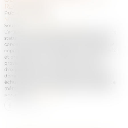
RÉCLAMÉES
Publié le :
31/12/2024
NOTAIRES
/
Immobilier
Source :
www.lemag-juridique.com
L'article 19-2 de la loi du 10 juillet 1965, qui régit le
statut de la copropriété des immeubles bâtis,
concerne la réserve spéciale de travaux dans les
copropriétés, prévue à l’article 14-1 de la même loi,
et prévoit que si un copropriétaire ne paie la
provision prévue par l'article 14-1 à la date
d'exigibilité et reste en défaut après une mise en
demeure de 30 jours, les autres provisions non
échues deviennent immédiatement exigibles, de
même que les sommes dues pour les exercices
précédents...
Lire la suite