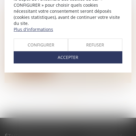
CONFIGURER » pour choisir quels cookies
nécessitant votre consentement seront déposés
(cookies statistiques), avant de continuer votre visite
COMPROMIS DE VENTE ANNULÉ :
du site.
QUELLE EST LA RESPONSABILITÉ
Plus d'informations
DE L’AGENT IMMOBILIER ?
NOTAIRES
/
Immobilier
CONFIGURER
REFUSER
L’annulation d’un compromis de vente est
une situation sensible qui peut mett...
ACCEPTER
Lire la suite
<<
<
...
27
28
29
30
31
32
33
...
>
>>