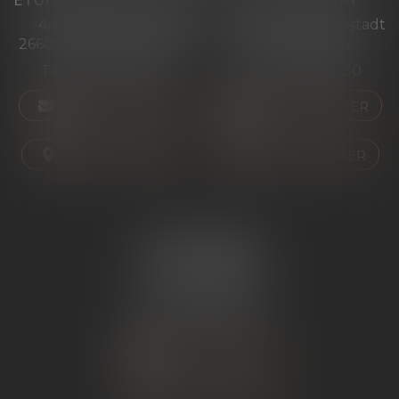
ÉTUDE PONT-DE-L'ISÈRE
ÉTUDE ST PERAY
4, Place des Tilleuls
99 avenue Gross Umstadt
26600 PONT-DE-L'ISÈRE
07130 ST PERAY
Tél :
04 75 01 97 90
Tél :
04 75 81 80 30
NOUS CONTACTER
NOUS CONTACTER
NOUS LOCALISER
NOUS LOCALISER
ÉTUDE SARRAS
1 Avenue de la Gare
07370 SARRAS
Tél :
04 75 23 19 22
NOUS CONTACTER
NOUS LOCALISER