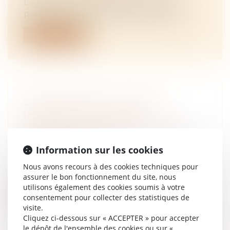
L’exequatur d’une décision étrangère
permet de lui donner effet sur le territ...
Lire la suite
COPROPRIÉTÉ ET MISE EN
DEMEURE : PRÉCISION
OBLIGATOIRE DES PROVISIONS
RÉCLAMÉES
Information sur les cookies
NOTAIRES
/
Immobilier
L'article 19-2 de la loi du 10 juillet 1965, qui
Nous avons recours à des cookies techniques pour
régit le statut de la coprop...
assurer le bon fonctionnement du site, nous
utilisons également des cookies soumis à votre
Lire la suite
consentement pour collecter des statistiques de
visite.
Cliquez ci-dessous sur « ACCEPTER » pour accepter
le dépôt de l'ensemble des cookies ou sur «