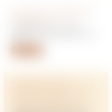
PROCÉDURE D'ATTRIBUTION DE
PARCELLES PAR UNE SAFER
NOTAIRES
/
Rural
Une SAFER procède à un appel à
candidatures, en vue de la rétrocession de
par...
Lire la suite
RECONNAISSANCE DES
JUGEMENTS ÉTRANGERS : LES
LIMITES DE L’EXEQUATUR EN
MATIÈRE D’ADOPTION
NOTAIRES
/
Mariage / Divorce / Filiation