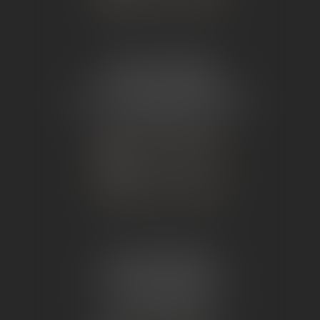
ÉTUDE TOURNON
26 Avenue de Nîmes
07302 TOURNON-SUR-RHÔNE
Tél :
04 75 07 91 60
NOUS CONTACTER
NOUS LOCALISER
ÉTUDE ANDANCE
62 Route du St Joseph,
07340 Andance
Tél :
04 75 60 50 50