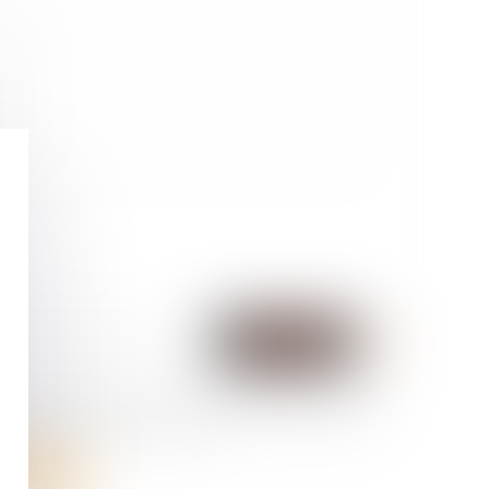
te que les informations saisies soient traitées informatiquement par
C et l'hébergeur du présent site dans le cadre de ma demande et de
tion avec NOTANTIC qui peut en découler.
NVOYER