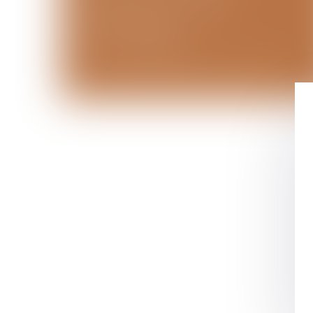
99 avenue Gross Umstadt
07130 ST PERAY
Tél : 04 75 81 80 30
office.coudercseignovert@notaires.fr