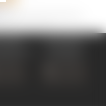
tive à l'informatique, aux fichiers et aux libertés, et au règlement
es Données (RGPD), vous disposez d'un droit d'accès, de rectification, de
TIC - 99 avenue Gross Umstadt 07130 ST PERAY
 TOURNON
ÉTUDE ANDANCE
ue de Nîmes
62 Route du St Joseph,
NON-SUR-RHÔNE
07340 Andance
 75 07 91 60
Tél :
04 75 60 50 50
 CONTACTER
NOUS CONTACTER
S LOCALISER
NOUS LOCALISER