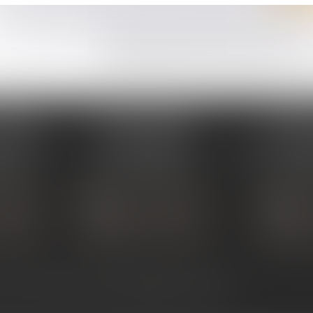
* Les champs suivis d'un astérisque sont obligatoires.
Conformément à la loi n°78-17 du 6 janvier 1978 modifiée rela
européen 2016/679, dit Règlement Général sur la Protection d
suppression des informations qui vous concernent.
Vous pouvez exercer vos droits en vous adressant à : NOTAN
PERAY
ÉTUDE SARRAS
ÉTUDE
s Umstadt
1 Avenue de la Gare
26 Aven
PERAY
07370 SARRAS
07302 TOUR
 80 30
Tél :
04 75 23 19 22
Tél :
04
TACTER
NOUS CONTACTER
NOUS
ALISER
NOUS LOCALISER
NOU
ntact
Plan du site
Mentions légales
Articles