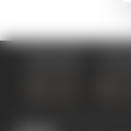
ÉTUDE PONT-DE-L'ISÈRE
ÉTUDE ST 
4, Place des Tilleuls
99 avenue Gros
26600 PONT-DE-L'ISÈRE
07130 ST 
Tél :
04 75 01 97 90
Tél :
04 75 81
NOUS CONTACTER
NOUS CON
NOUS LOCALISER
NOUS LOC
Expertises
Services en ligne
Liens utiles
Actus
Co