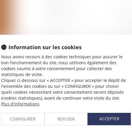
Adresse e-mail
Tél
Objet
Information sur les cookies
Message
Nous avons recours à des cookies techniques pour assurer le
bon fonctionnement du site, nous utilisons également des
cookies soumis à votre consentement pour collecter des
statistiques de visite.
Cliquez ci-dessous sur « ACCEPTER » pour accepter le dépôt de
l'ensemble des cookies ou sur « CONFIGURER » pour choisir
Code de vérification
quels cookies nécessitant votre consentement seront déposés
(cookies statistiques), avant de continuer votre visite du site.
Plus d'informations
Utilisation des données
J'accep
NOTANTI
la rela
ACCEPTER
CONFIGURER
REFUSER
E