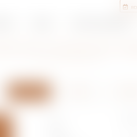
RD
rtises
Equipe
Annonces immobilières
NTACTEZ L'ÉTUDE DE ST PE
ST PERAY
SARRAS
TOURN
Nom
Prénom