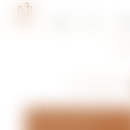
Études
RSE
Expe
CO
PONT-DE-L'ISÈRE
ÉTUDE ST PERAY