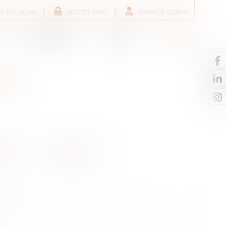
V EN LIGNE
ACCÈS PRO
ESPACE CLIENT
Liens utiles
Actus
Contact
RAY
ON
Andance