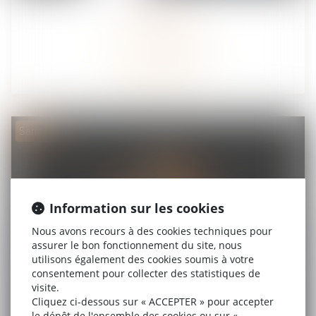
GRANGE
Voir le détail
Contact
Information sur les cookies
Nous avons recours à des cookies techniques pour
assurer le bon fonctionnement du site, nous
utilisons également des cookies soumis à votre
consentement pour collecter des statistiques de
visite.
Cliquez ci-dessous sur « ACCEPTER » pour accepter
le dépôt de l'ensemble des cookies ou sur «