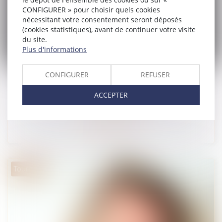
CONFIGURER » pour choisir quels cookies
nécessitant votre consentement seront déposés
(cookies statistiques), avant de continuer votre visite
du site.
Plus d'informations
CONFIGURER
REFUSER
Justine
ROUMEZI
ACCEPTER
Voir le détail
Contact