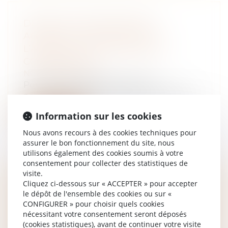
DÉCÈS D’UN EXPLOITANT
AGRICOLE : OPTION POUR
L’ASSIETTE FORFAITAIRE DE
COTISATIONS
NOTAIRES
/
Rural
Pour que ses cotisations sociales
personnelles soient calculées sur l’assiett...
Information sur les cookies
Lire la suite
Nous avons recours à des cookies techniques pour
assurer le bon fonctionnement du site, nous
utilisons également des cookies soumis à votre
consentement pour collecter des statistiques de
visite.
OPTION DES EXPLOITANTS
Cliquez ci-dessous sur « ACCEPTER » pour accepter
le dépôt de l'ensemble des cookies ou sur «
AGRICOLES POUR UNE ASSIETTE
CONFIGURER » pour choisir quels cookies
ANNUELLE DE LEURS COTISATIONS
nécessitant votre consentement seront déposés
SOCIALES
(cookies statistiques), avant de continuer votre visite