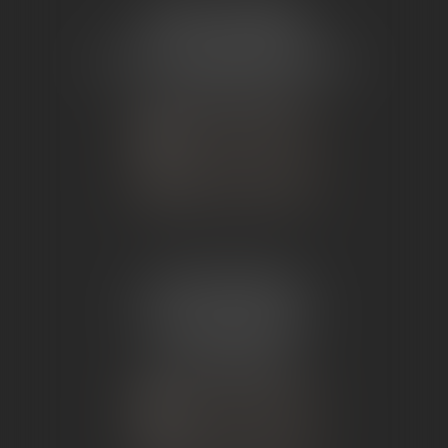
ÉTUDE TOURNON
26 Avenue de Nîmes
07302 TOURNON-SUR-RHÔNE
Tél :
04 75 07 91 60
NOUS CONTACTER
NOUS LOCALISER
ÉTUDE ANDANCE
62 Route du St Joseph,
07340 Andance
Tél :
04 75 60 50 50
NOUS CONTACTER