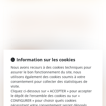
LA SERVITUDE DE PASSAGE N’EST
PAS ÉTERNELLE : ENCORE FAUT-IL
VÉRIFIER SI L’ENCLAVE A DISPARU
!
NOTAIRES
/
Immobilier
Lorsqu’un fonds est enclavé, c’est-à-dire
privé d’un accès suffisant à la voi...
Information sur les cookies
Lire la suite
Nous avons recours à des cookies techniques pour
assurer le bon fonctionnement du site, nous
utilisons également des cookies soumis à votre
consentement pour collecter des statistiques de
visite.
SURVEILLANCE DES SOLS: ACCORD
Cliquez ci-dessous sur « ACCEPTER » pour accepter
le dépôt de l'ensemble des cookies ou sur «
AVEC LE CONSEIL SUR UNE
CONFIGURER » pour choisir quels cookies
NOUVELLE LÉGISLATION OFFRANT
nécessitant votre consentement seront déposés