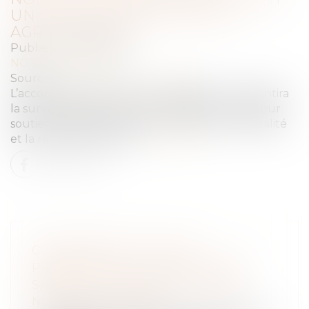
UN MEILLEUR SOUTIEN AUX
AGRICULTEURS
Publié le :
28/04/2025
NOTAIRES
/
Rural
Source :
www.europarl.europa.eu
L’accord informel entre les colégislateurs garantira
la surveillance des sols européens et un meilleur
soutien aux agriculteurs pour améliorer la qualité
et la résilience des sols...
Lire la suite
COPROPRIÉTÉ : PAS DE
PRÉSOMPTION AUTOMATIQUE
SANS VICE OU DÉFAUT ÉTABLI
NOTAIRES
/
Immobilier