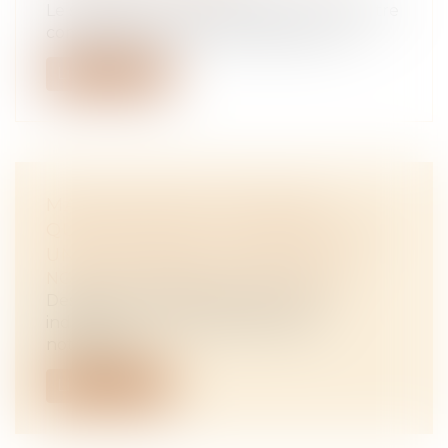
Le syndicat des copropriétaires ne peut être
condamné pour des dommages surve...
Lire la suite
MANDATAIRES JUDICIAIRES :
QUELLES PIÈCES FOURNIR POUR
UNE DEMANDE D’AGRÉMENT ?
NOTAIRES
/
Mariage / Divorce / Filiation
Destiné aux MJPM exerçant à titre
individuel, un nouveau texte vient
notammen...
Lire la suite