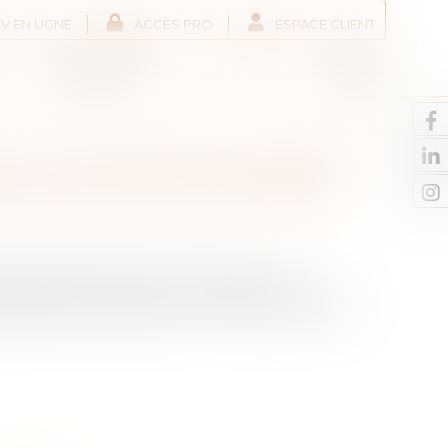
V EN LIGNE
ACCÈS PRO
ESPACE CLIENT
Liens utiles
Actus
Contact
R : UN NOUVEAU PROJET
ENDU POUR L’ÉTÉ 2026
ier ministre a annoncé notamment un
 passoires thermiques et un renforcement du