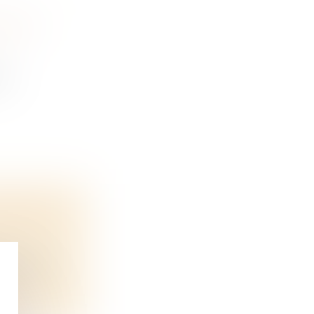
 LOI «
cé
OINT DE
on d’une...