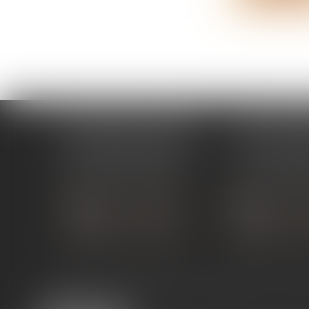
ÉTUDE PONT-DE-L'ISÈRE
ÉTUDE ST 
4, Place des Tilleuls
99 avenue Gros
26600 PONT-DE-L'ISÈRE
07130 ST 
Tél :
04 75 01 97 90
Tél :
04 75 81
NOUS CONTACTER
NOUS CON
NOUS LOCALISER
NOUS LOC
Expertises
Services en ligne
Liens utiles
Actus
Co