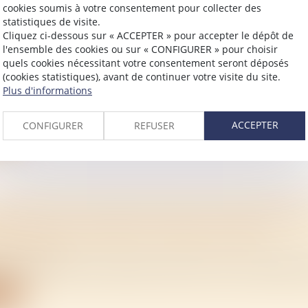
cookies soumis à votre consentement pour collecter des
statistiques de visite.
Cliquez ci-dessous sur « ACCEPTER » pour accepter le dépôt de
l'ensemble des cookies ou sur « CONFIGURER » pour choisir
quels cookies nécessitant votre consentement seront déposés
U DPE : CE QUI VA CHANGER
(cookies statistiques), avant de continuer votre visite du site.
/
Immobilier
Plus d'informations
er janvier 2026, le coefficient de conversion de l’électricité
ACCEPTER
CONFIGURER
REFUSER
ite
MENT DES LOYERS DES BAUX D’HABITATION
ATION DU DISPOSITIF JUSQU’EN 2026
/
Immobilier
ficultés d’accès au logement dans les zones urbaines dite
ite