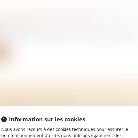
DE L’IMMOBILIER : UN NOUVEAU PROJET DE
T » ATTENDU POUR L’ÉTÉ 2026
/
Immobilier
er le marché du logement, le Premier ministre a annon
..
ite
ATION DÉCISION D’ASSEMBLÉ GÉNÉRALE : P
DU DÉLAI DE DEUX MOIS
/
Immobilier
taire assigne le syndicat des copropriétaires en annulati
Information sur les cookies
ite
Nous avons recours à des cookies techniques pour assurer le
bon fonctionnement du site, nous utilisons également des