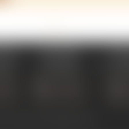
<<
<
1
2
3
4
5
6
7
...
>
>>
PERAY
ÉTUDE SARRAS
ÉTUDE
s Umstadt
1 Avenue de la Gare
26 Aven
PERAY
07370 SARRAS
07302 TOUR
 80 30
Tél :
04 75 23 19 22
Tél :
04
TACTER
NOUS CONTACTER
NOUS
ALISER
NOUS LOCALISER
NOU
ntact
Plan du site
Mentions légales
Articles