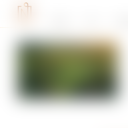
Études
RSE
Expe