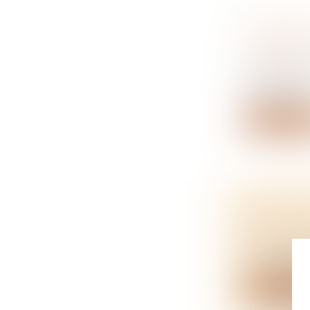
RELANCE 
LOGEMEN
NOTAIRES
Pour relanc
notamment.
Lire la su
CONTEST
DÉPART 
NOTAIRES
Un coproprié
Lire la su