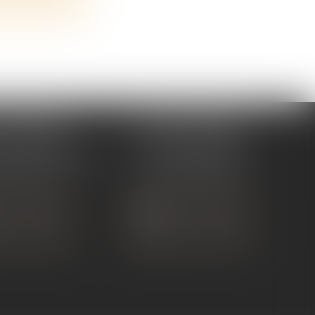
 TOURNON
ÉTUDE ANDANCE
ue de Nîmes
62 Route du St Joseph,
NON-SUR-RHÔNE
07340 Andance
 75 07 91 60
Tél :
04 75 60 50 50
 CONTACTER
NOUS CONTACTER
S LOCALISER
NOUS LOCALISER