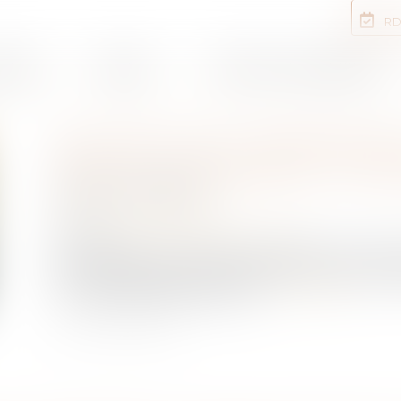
RD
rtises
Equipe
Annonces immobilières
RELANCE DE L’IMMOBILIE
DE LOI « LOGEMENT » ATT
Publié le :
13/05/2026
NOTAIRES
/
Immobilier
Source :
cabinet-rs.expert-infos.com
Pour relancer le marché du logement, le Prem
assouplissement des conditions de location des
nouveau dispositif Jeanbrun...
Lire la suite