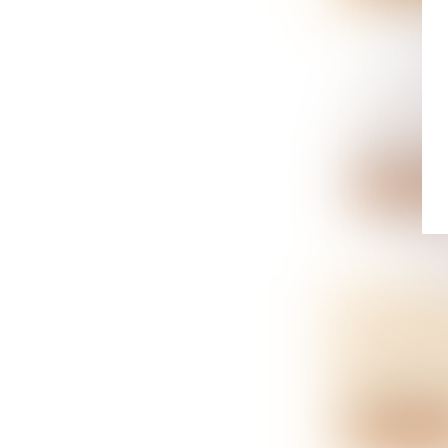
CALCUL D
NOTAIRES
À partir du 1
Lire la su
ENCADRE
PROLONG
NOTAIRES
Face aux dif
Lire la su