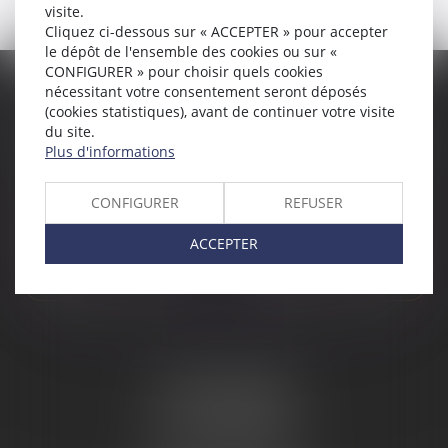
visite.
Cliquez ci-dessous sur « ACCEPTER » pour accepter
le dépôt de l'ensemble des cookies ou sur «
CONFIGURER » pour choisir quels cookies
nécessitant votre consentement seront déposés
ÉTUDE PONT-DE-L'ISÈRE
ÉTUDE ST PERAY
(cookies statistiques), avant de continuer votre visite
du site.
4, Place des Tilleuls
99 avenue Gross Umstadt
Plus d'informations
26600 PONT-DE-L'ISÈRE
07130 ST PERAY
Tél :
04 75 01 97 90
Tél :
04 75 81 80 30
CONFIGURER
REFUSER
NOUS CONTACTER
NOUS CONTACTER
ACCEPTER
NOUS LOCALISER
NOUS LOCALISER
ÉTUDE SARRAS
1 Avenue de la Gare
07370 SARRAS