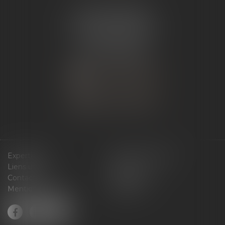
ÉTUDE ANDANCE
62 Route du St Joseph,
07340 Andance
Tél :
04 75 60 50 50
NOUS CONTACTER
NOUS LOCALISER
Expertises
Services en ligne
Liens utiles
Actus
Contact
Plan du site
Mentions légales
Articles