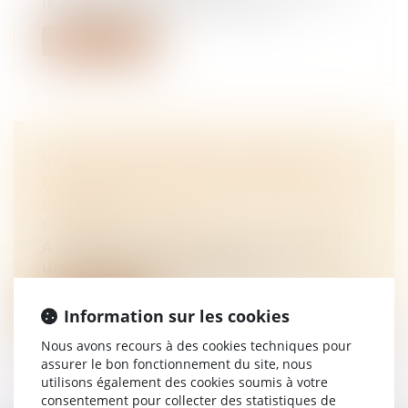
le CITE en 2020, est reconduit en...
Lire la suite
VENTE IMMOBILIÈRE : DEPUIS
QUAND ÊTES-VOUS PROPRIÉTAIRE
DU BIEN ?
NOTAIRES
/
Immobilier
A la suite de la vente d’un bien immobilier,
un héritier soumet le gain réali...
Lire la suite
Information sur les cookies
Nous avons recours à des cookies techniques pour
assurer le bon fonctionnement du site, nous
utilisons également des cookies soumis à votre
consentement pour collecter des statistiques de
<<
<
...
52
53
54
55
56
57
58
>
>>