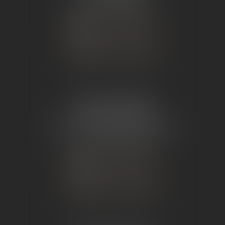
Tél :
04 75 23 19 22
NOUS CONTACTER
NOUS LOCALISER
ÉTUDE TOURNON
26 Avenue de Nîmes
07302 TOURNON-SUR-RHÔNE
Tél :
04 75 07 91 60
NOUS CONTACTER
NOUS LOCALISER