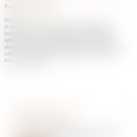
Publié le :
29/10/2020
NOTAIRES
/
Immobilier
Source :
impact-immo-paris.monsitemedia.fr
A la suite de la vente d’un bien immobilier, un
héritier soumet le gain réalisé à l’impôt, après
application d’un abattement pour durée de
détention. Mais dans le cadre d’une succession, le
calcul de cette durée de détention n’est pas
toujours évident…
Lire la suite
MAPRIMERÉNOV’ : LES
NOUVEAUTÉS 2021
NOTAIRES
/
Immobilier
Le dispositif MaPrimeRénov’ qui a remplacé