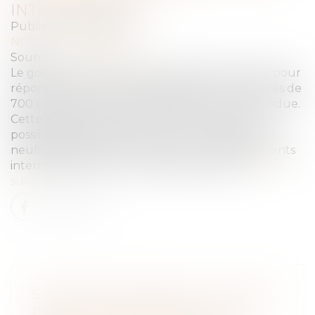
INTERMÉDIAIRE
Publié le :
28/08/2024
NOTAIRES
/
Immobilier
Source :
edito.seloger.com
Le gouvernement a pris une décision majeure pour
répondre à la crise du logement en France : près de
700 communes ont été reclassées en zone tendue.
Cette initiative permet d’ouvrir de nouvelles
possibilités de financement pour les logements
neufs et de favoriser la construction de logements
intermédiaires pour les classes moyennes...
Lire la
suite
SUBSTITUTION SAFER : LE CAHIER
DES CHARGES PRÉVOYANT LA