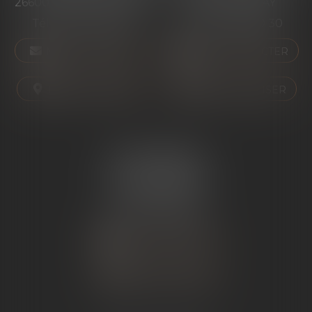
26600 PONT-DE-L'ISÈRE
07130 ST PERAY
Tél :
04 75 01 97 90
Tél :
04 75 81 80 30
NOUS CONTACTER
NOUS CONTACTER
NOUS LOCALISER
NOUS LOCALISER
ÉTUDE SARRAS
1 Avenue de la Gare
07370 SARRAS
Tél :
04 75 23 19 22
NOUS CONTACTER
NOUS LOCALISER