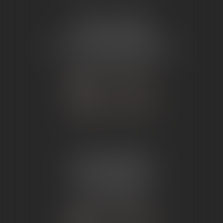
ÉTUDE TOURNON
26 Avenue de Nîmes
07302 TOURNON-SUR-RHÔNE
Tél :
04 75 07 91 60
NOUS CONTACTER
NOUS LOCALISER
ÉTUDE ANDANCE
62 Route du St Joseph,
07340 Andance
Tél :
04 75 60 50 50
NOUS CONTACTER