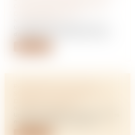
CONCLUSION D’UN BAIL RURAL
DOIT ÊTRE RESPECTÉ
NOTAIRES
/
Rural
Une société d'aménagement foncier et
d'établissement rural (SAFER) intervient...
Lire la suite
PROPRIÉTAIRES -BAIL RÉEL
SOLIDAIRE : LES MODALITÉS DU
DISPOSITIF PRÉCISÉES
NOTAIRES
/
Immobilier
Un bail réel solidaire permet à des ménages
modestes de devenir propriétaires...
Lire la suite