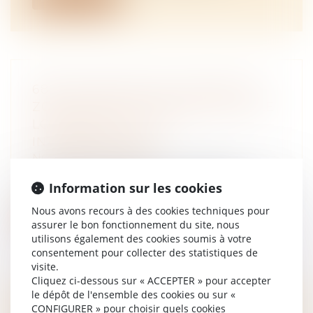
688 COMMUNES RECLASSÉES EN
ZONE TENDUE POUR BOOSTER LE
LOGEMENT LOCATIF
INTERMÉDIAIRE
NOTAIRES
/
Immobilier
Le gouvernement a pris une décision
Information sur les cookies
majeure pour répondre à la crise du logem...
Nous avons recours à des cookies techniques pour
Lire la suite
assurer le bon fonctionnement du site, nous
utilisons également des cookies soumis à votre
consentement pour collecter des statistiques de
visite.
Cliquez ci-dessous sur « ACCEPTER » pour accepter
le dépôt de l'ensemble des cookies ou sur «
CONFIGURER » pour choisir quels cookies
DÉFAUT D’AUTORISATION POUR