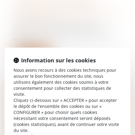
LAITIÈRES ET ALLAITANTES :
APPLICATION ANTICIPÉE DÈS 2024
NOTAIRES
/
Rural
Dans un communiqué de presse, le
Gouvernement a précisé que la provision
pour...
Lire la suite
Information sur les cookies
Nous avons recours à des cookies techniques pour
assurer le bon fonctionnement du site, nous
utilisons également des cookies soumis à votre
consentement pour collecter des statistiques de
ACHAT IMMOBILIER : QUAND LES
visite.
TRAVAUX DE RÉNOVATION
Cliquez ci-dessous sur « ACCEPTER » pour accepter
le dépôt de l'ensemble des cookies ou sur «
PERMETTENT DE BAISSER LE TAUX
CONFIGURER » pour choisir quels cookies
DE SON PRÊT
nécessitant votre consentement seront déposés
NOTAIRES
/
Immobilier
(cookies statistiques), avant de continuer votre visite
Le taux du prêt immobilier à impact du
du site.
Crédit Coopératif peut diminuer de 30...