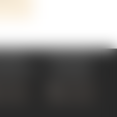
 TOURNON
ÉTUDE ANDANCE
ue de Nîmes
62 Route du St Joseph,
NON-SUR-RHÔNE
07340 Andance
 75 07 91 60
Tél :
04 75 60 50 50
 CONTACTER
NOUS CONTACTER
S LOCALISER
NOUS LOCALISER