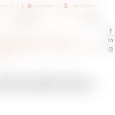
V EN LIGNE
ACCÈS PRO
ESPACE CLIENT
Liens utiles
Actus
Contact
BIENS : DROIT À
DU PASSIF EN PRÉSENCE
OPRE
oitation propre, de dépenses relatives à la
à récompense. Le solde des emprunts afférents au
porté à titre définitif par la communauté à