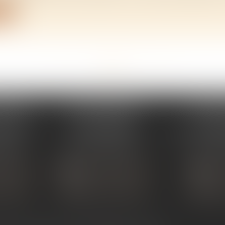
ite
<<
<
...
131
132
133
134
135
136
137
...
>
>>
PERAY
ÉTUDE SARRAS
ÉTUDE
s Umstadt
1 Avenue de la Gare
26 Aven
PERAY
07370 SARRAS
07302 TOUR
 80 30
Tél :
04 75 23 19 22
Tél :
04
TACTER
NOUS CONTACTER
NOUS
ALISER
NOUS LOCALISER
NOU