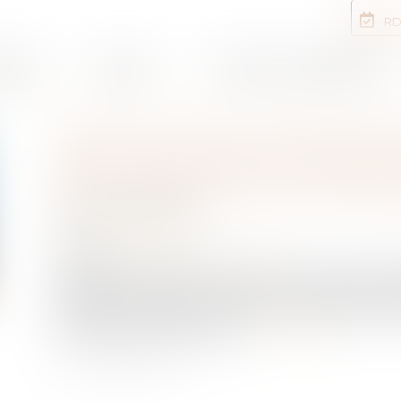
RD
rtises
Equipe
Annonces immobilières
AGRICULTEUR COMMUN EN 
RÉCOMPENSE ET CHARGE 
D’UNE EXPLOITATION PR
Publié le :
22/11/2021
NOTAIRES
/
Rural
Source :
www.dalloz-actualite.fr
Le paiement, grâce aux revenus bruts d’une expl
gestion courante de celle-ci n’ouvre pas droit 
remplacement d’un matériel amorti doit être sup
compter de sa dissolution...
Lire la suite