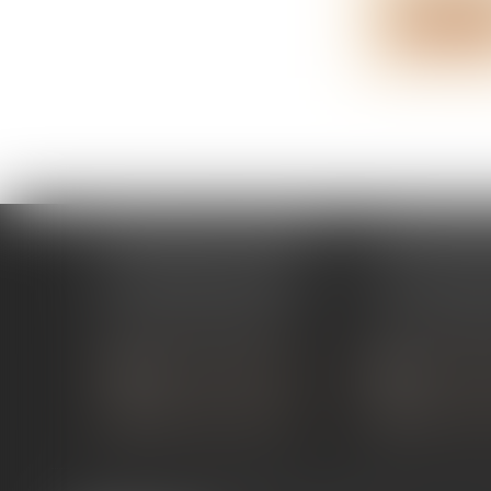
Lire la su
ÉTUDE PONT-DE-L'ISÈRE
ÉTUDE ST 
4, Place des Tilleuls
99 avenue Gros
26600 PONT-DE-L'ISÈRE
07130 ST 
Tél :
04 75 01 97 90
Tél :
04 75 81
NOUS CONTACTER
NOUS CON
NOUS LOCALISER
NOUS LOC