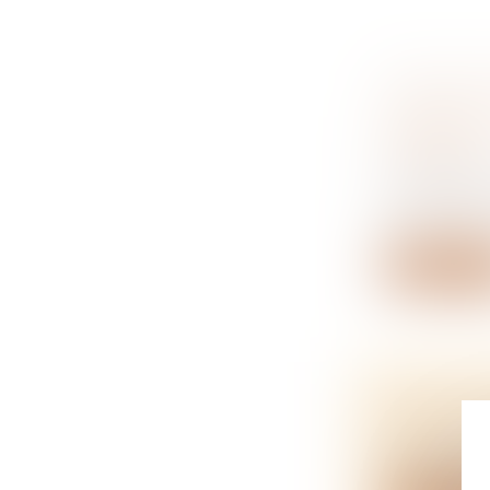
AGRICUL
CHARGE 
PROPRE
NOTAIRES
Le paiement
r...
Lire la su
LA SOUS
NOTAIRES
La sous-loca