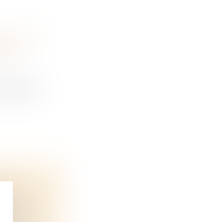
ENSE ET
ION
e dépenses
IRE?
taire e...