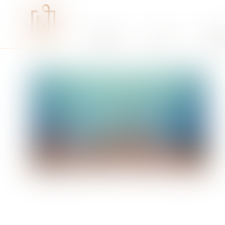
Études
RSE
Expe