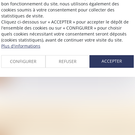
bon fonctionnement du site, nous utilisons également des
ite
cookies soumis à votre consentement pour collecter des
statistiques de visite.
Cliquez ci-dessous sur « ACCEPTER » pour accepter le dépôt de
l'ensemble des cookies ou sur « CONFIGURER » pour choisir
quels cookies nécessitant votre consentement seront déposés
(cookies statistiques), avant de continuer votre visite du site.
 DU CONJOINT SURVIVANT : PRINCIPE ET C
Plus d'informations
/
Mariage / Divorce / Filiation
personne mariée décède, le conjoint survivant peut se 
ACCEPTER
CONFIGURER
REFUSER
ite
E QU’UN VIAGER LIBRE ?
/
Immobilier
ez acheter un bien en viager ? Oui, mais en viager libre o