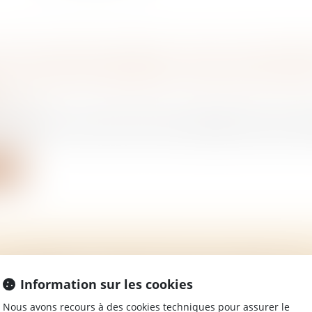
TEUR COMMUN EN BIENS : DROIT À RÉCOMP
DU PASSIF EN PRÉSENCE D’UNE EXPLOITAT
/
Rural
, grâce aux revenus bruts d’une exploitation propre, d
ite
-LOCATION: UN RISQUE POUR LE PROPRIÉTA
/
Immobilier
Information sur les cookies
tion s'accompagne de risques pour le locataire, le proprié
Nous avons recours à des cookies techniques pour assurer le