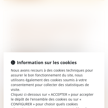
PRÉCISION SUR L’IMPUTATION DES
LIBÉRALITÉS CONSENTIES AU
CONJOINT SURVIVANT SUR SES
DROITS LÉGAUX
NOTAIRES
/
Mariage / Divorce / Filiation
L’imputation des libéralités reçues du
défunt par le conjoint survivant sur s...
Information sur les cookies
Lire la suite
Nous avons recours à des cookies techniques pour
assurer le bon fonctionnement du site, nous
utilisons également des cookies soumis à votre
consentement pour collecter des statistiques de
visite.
Cliquez ci-dessous sur « ACCEPTER » pour accepter
CRÉATION DE STRUCTURES À
le dépôt de l'ensemble des cookies ou sur «
USAGE D’ACCUEIL TOURISTIQUE
CONFIGURER » pour choisir quels cookies