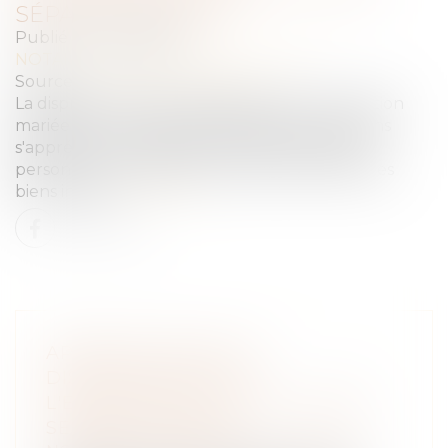
SÉPARÉE DE BIENS
Publié le :
22/02/2022
NOTAIRES
/
Mariage / Divorce / Filiation
Source :
actu.dalloz-etudiant.fr
La disproportion de l'engagement d'une caution
mariée sous le régime de la séparation de biens
s'apprécie au regard de ses revenus et biens
personnels, comprenant sa quote-part dans les
biens indivis.
Lire la suite
APPRÉCIATION DE LA
DISPROPORTION DE
L'ENGAGEMENT DE LA CAUTION
SÉPARÉE DE BIENS