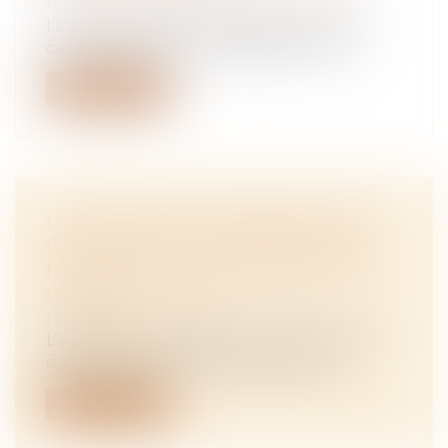
NOTAIRES
/
Mariage / Divorce / Filiation
La disproportion de l'engagement d'une
caution mariée sous le régime de la sé...
Lire la suite
L’ACHETEUR D’UN BIEN OCCUPÉ
QUI DISSIMULE SA LIBÉRATION
MANQUE À SON OBLIGATION DE
LOYAUTÉ
NOTAIRES
/
Immobilier
L’acheteur d’un bien occupé qui, après la
signature de la promesse unilatéral...
Lire la suite