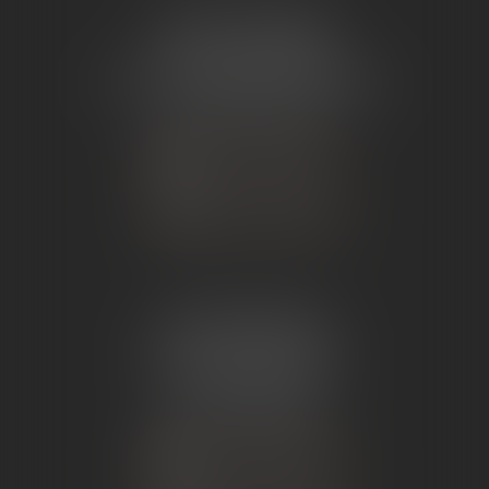
ÉTUDE TOURNON
26 Avenue de Nîmes
07302 TOURNON-SUR-RHÔNE
Tél :
04 75 07 91 60
NOUS CONTACTER
NOUS LOCALISER
ÉTUDE ANDANCE
62 Route du St Joseph,
07340 Andance
Tél :
04 75 60 50 50
NOUS CONTACTER