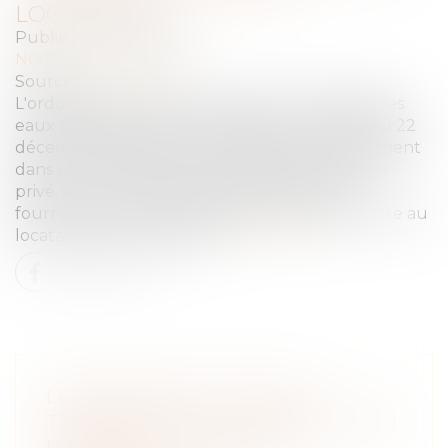
LOCATAIRE
Publié le :
27/01/2023
NOTAIRES
/
Immobilier
Source :
www.efl.fr
L'ordonnance relative à l'accès et à la qualité des
eaux destinées à la consommation humaine du 22
décembre 2022 impose au bailleur d'un logement
dans un immeuble en monopropriété (secteur
privé, secteur HLM), lorsque le contrat de
fourniture n'est pas individualisé, de transmettre au
locataire la facture d'eau...
Lire la suite
LE BAILLEUR EST TENU DE
TRANSMETTRE LA FACTURE D'EAU
NON INDIVIDUALISÉE AU