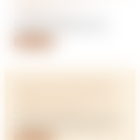
LOCATAIRE
NOTAIRES
/
Immobilier
L'ordonnance relative à l'accès et à la
qualité des eaux destinées à la conso...
Lire la suite
PRESTATION COMPENSATOIRE :
PRISE EN COMPTE DU MONTANT
PRÉVISIBLE DES PENSIONS DE
RETRAITE DES ÉPOUX
NOTAIRES
/
Mariage / Divorce / Filiation
Une épouse se voit accorder une prestation
compensatoire de 150 000 €. Contes...
Lire la suite