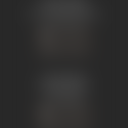
ÉTUDE TOURNON
26 Avenue de Nîmes
07302 TOURNON-SUR-RHÔNE
Tél :
04 75 07 91 60
NOUS CONTACTER
NOUS LOCALISER
ÉTUDE ANDANCE
62 Route du St Joseph,
07340 Andance
Tél :
04 75 60 50 50
NOUS CONTACTER
NOUS LOCALISER