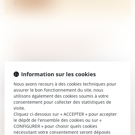
QUELLES NOUVEAUTÉS POUR LA
PROTECTION SOCIALE DES
EXPLOITANTS AGRICOLES ?
NOTAIRES
/
Rural
La loi de financement de la Sécurité sociale
Information sur les cookies
comprend différentes mesures int...
Nous avons recours à des cookies techniques pour
Lire la suite
assurer le bon fonctionnement du site, nous
utilisons également des cookies soumis à votre
consentement pour collecter des statistiques de
visite.
Cliquez ci-dessous sur « ACCEPTER » pour accepter
le dépôt de l'ensemble des cookies ou sur «
CONFIGURER » pour choisir quels cookies
LOI DE FINANCES POUR 2023
nécessitant votre consentement seront déposés
[PART 2] – LES MESURES