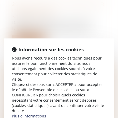
2023, TOUT CE QUI CHANGE POUR
L'AGRICULTURE
NOTAIRES
/
Rural
Rappel des mesures qui concerneront
l'agriculture, l'exploitation agricole ou...
Lire la suite
Information sur les cookies
Nous avons recours à des cookies techniques pour
assurer le bon fonctionnement du site, nous
utilisons également des cookies soumis à votre
MONTANT DU RAPPORT : PAS DE
consentement pour collecter des statistiques de
visite.
RÉÉVALUATION AU JOUR DU
Cliquez ci-dessous sur « ACCEPTER » pour accepter
PARTAGE DE LA CHARGE À
le dépôt de l'ensemble des cookies ou sur «
DÉDUIRE DE LA DONATION
CONFIGURER » pour choisir quels cookies
NOTAIRES
/
Mariage / Divorce / Filiation
nécessitant votre consentement seront déposés
(cookies statistiques), avant de continuer votre visite
S'agissant d'une donation avec charge
du site.
payable au jour de la donation, la vale...
Plus d'informations