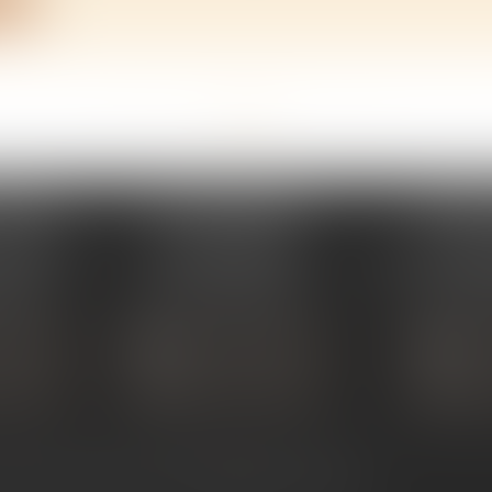
<<
<
...
137
138
139
140
141
142
143
...
>
>>
PERAY
ÉTUDE SARRAS
ÉTUDE
s Umstadt
1 Avenue de la Gare
26 Aven
PERAY
07370 SARRAS
07302 TOUR
 80 30
Tél :
04 75 23 19 22
Tél :
04
TACTER
NOUS CONTACTER
NOUS
ALISER
NOUS LOCALISER
NOU
ntact
Plan du site
Mentions légales
Articles