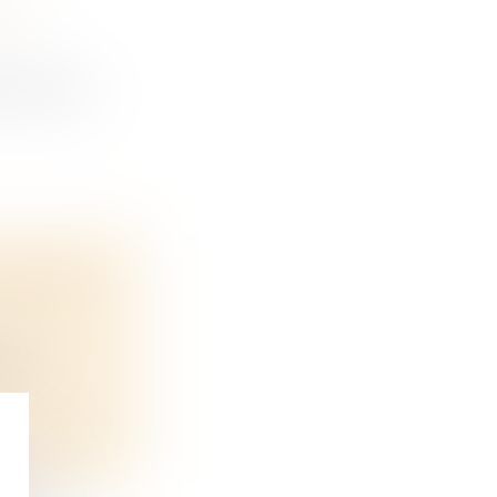
 DE
vente pou...
COMMENT
és à