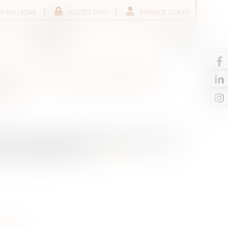
V EN LIGNE
ACCÈS PRO
ESPACE CLIENT
Liens utiles
Actus
Contact
NES ET INSTRUMENTS
RS
ns de circulation des machines et instruments
imites réglementaires...
Lire la suite