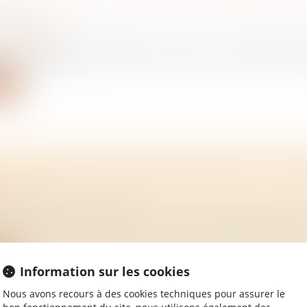
IS DE VENTE : LA NOTIFICATION DU DROIT
ATION
/
Immobilier
 pas l’obligation de joindre une lettre au compromis de 
ite
AT D'HÉRÉDITÉ : QU'EST-CE QUE C'EST ? 
R ?
/
Mariage / Divorce / Filiation
u décès d’une personne, il y a de nombreuses formalit
ite
Information sur les cookies
Nous avons recours à des cookies techniques pour assurer le