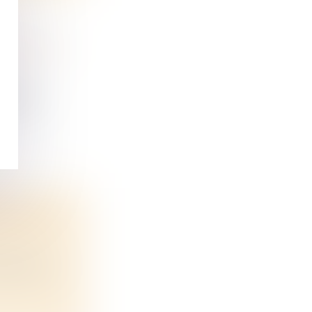
COLES OU
machin...
ONS DES
endeur et