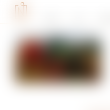
Études
RSE
Expe