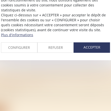
bon fonctionnement du site, nous utilisons également des
cookies soumis à votre consentement pour collecter des
statistiques de visite.
Cliquez ci-dessous sur « ACCEPTER » pour accepter le dépôt de
TION DES MACHINES ET INSTRUMENTS AGRI
l'ensemble des cookies ou sur « CONFIGURER » pour choisir
ERS
quels cookies nécessitant votre consentement seront déposés
/
Rural
(cookies statistiques), avant de continuer votre visite du site.
Plus d'informations
 12 juillet 2021 précise les conditions de circulation des 
ite
ACCEPTER
CONFIGURER
REFUSER
AGENCE: LA JUSTICE PRÉCISE LES OBLIGATI
S ET DES AGENTS
/
Immobilier
obilier est tenu de communiquer toutes les offres au v
ite