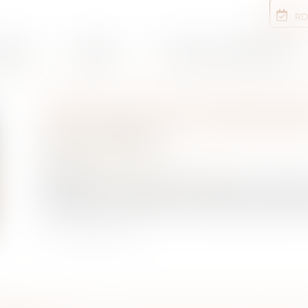
RD
rtises
Equipe
Annonces immobilières
CIRCULATION DES MACHI
AGRICOLES OU FORESTIE
Publié le :
30/08/2021
NOTAIRES
/
Rural
Source :
www.actualitesdudroit.fr
Un arrêté du 12 juillet 2021 précise les conditio
agricoles ou forestiers dont le poids excède les l