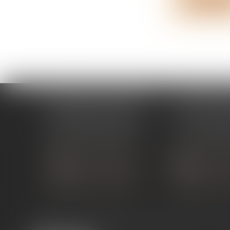
ÉTUDE PONT-DE-L'ISÈRE
ÉTUDE ST 
4, Place des Tilleuls
99 avenue Gros
26600 PONT-DE-L'ISÈRE
07130 ST 
Tél :
04 75 01 97 90
Tél :
04 75 81
NOUS CONTACTER
NOUS CON
NOUS LOCALISER
NOUS LOC
Expertises
Services en ligne
Liens utiles
Actus
Co