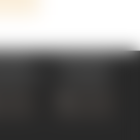
 TOURNON
ÉTUDE ANDANCE
ue de Nîmes
62 Route du St Joseph,
NON-SUR-RHÔNE
07340 Andance
 75 07 91 60
Tél :
04 75 60 50 50
 CONTACTER
NOUS CONTACTER
S LOCALISER
NOUS LOCALISER