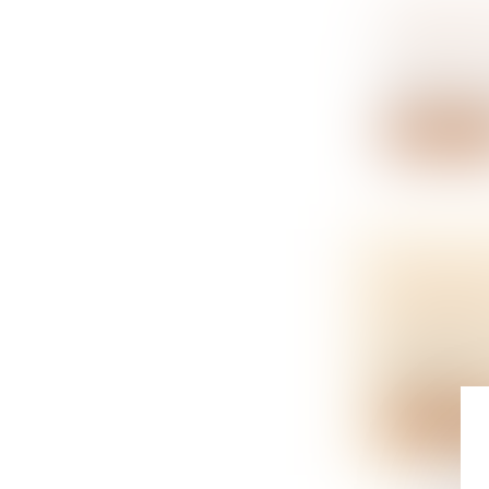
COMPROM
RÉTRACT
NOTAIRES
L’agence n’a
Lire la su
CERTIFIC
L'OBTENI
NOTAIRES
Au moment d
accompli...
Lire la su