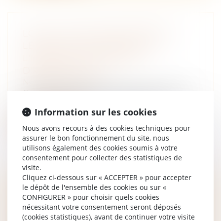
LOI DU 11 AOÛT 2025 VISANT À
LEVER LES CONTRAINTES À
L'EXERCICE DU MÉTIER
D'AGRICULTEUR
NOTAIRES
/
Rural
Cette loi entend répondre aux demandes
de filières agricoles. Des disposition...
Information sur les cookies
Lire la suite
Nous avons recours à des cookies techniques pour
assurer le bon fonctionnement du site, nous
utilisons également des cookies soumis à votre
consentement pour collecter des statistiques de
visite.
Cliquez ci-dessous sur « ACCEPTER » pour accepter
le dépôt de l'ensemble des cookies ou sur «
ORGANISMES DE PLACEMENT
CONFIGURER » pour choisir quels cookies
COLLECTIF (OPC) : LA RÉFORME
nécessitant votre consentement seront déposés
PREND FORME !
(cookies statistiques), avant de continuer votre visite