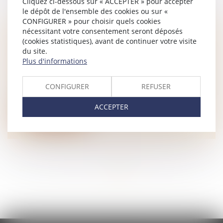
Cliquez ci-dessous sur « ACCEPTER » pour accepter
le dépôt de l'ensemble des cookies ou sur «
CONFIGURER » pour choisir quels cookies
nécessitant votre consentement seront déposés
CONTRAT DE MAÎTRISE D’ŒUVRE :
(cookies statistiques), avant de continuer votre visite
EXAMEN DE LA RÉGULARITÉ D’UNE
du site.
CLAUSE ABUSIVE
Plus d'informations
NOTAIRES
/
Immobilier
La clause qui contraint le consommateur en
CONFIGURER
REFUSER
litige avec un professionnel, à re...
ACCEPTER
Lire la suite
<<
<
...
121
122
123
124
125
126
127
...
>
>>