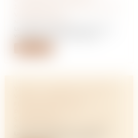
JUSTIFICATIVES DE CHARGES PAR
VOIE POSTALE
NOTAIRES
/
Immobilier
Le syndic n’est pas tenu d’envoyer par la
voie postale une copie des pièces j...
Lire la suite
VERS UN « CERTIFICAT D’ENFANT
VIVANT » PERMETTANT À LA
FEMME ENCEINTE DE
PERSONNIFIER L’ENFANT AVANT
SA NAISSANCE ?
NOTAIRES
/
Mariage / Divorce / Filiation
La loi du 6 décembre 2021 a modifié les