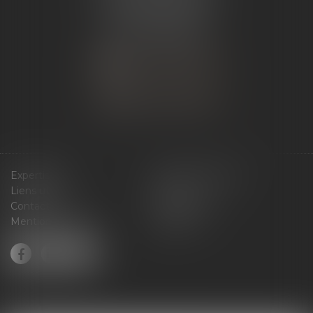
07340 Andance
Tél :
04 75 60 50 50
NOUS CONTACTER
NOUS LOCALISER
Expertises
Services en ligne
Liens utiles
Actus
Contact
Plan du site
Mentions légales
Articles