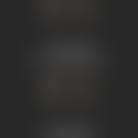
NOUS LOCALISER
ÉTUDE TOURNON
26 Avenue de Nîmes
07302 TOURNON-SUR-RHÔNE
Tél :
04 75 07 91 60
NOUS CONTACTER
NOUS LOCALISER
ÉTUDE ANDANCE
62 Route du St Joseph,