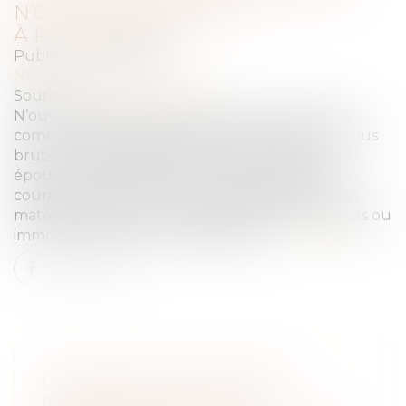
N’OUVRENT PAS DROIT
À RÉCOMPENSE
Publié le :
28/02/2022
NOTAIRES
/
Rural
Source :
www.actu-juridique.fr
N’ouvre pas droit à récompense au profit de la
communauté le paiement, au moyen des revenus
bruts d’une exploitation agricole propre à un
époux, des dépenses résultant de la gestion
courante de celle-ci, tels le remplacement d’un
matériel amorti ou l’entretien des biens mobiliers ou
immobiliers affectés à l’exploitation...
Lire la suite
LE SYNDIC N’EST PAS TENU
D’ENVOYER LES PIÈCES