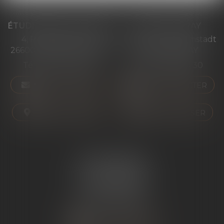
ÉTUDE PONT-DE-L'ISÈRE
ÉTUDE ST PERAY
4, Place des Tilleuls
99 avenue Gross Umstadt
26600 PONT-DE-L'ISÈRE
07130 ST PERAY
Tél :
04 75 01 97 90
Tél :
04 75 81 80 30
NOUS CONTACTER
NOUS CONTACTER
NOUS LOCALISER
NOUS LOCALISER
ÉTUDE SARRAS
1 Avenue de la Gare
07370 SARRAS
Tél :
04 75 23 19 22
NOUS CONTACTER