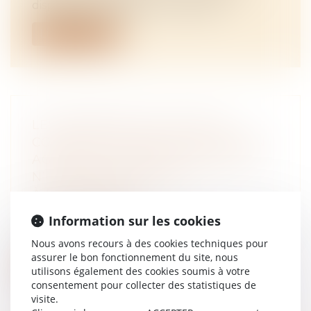
dispositions relatives au « certifica...
Lire la suite
LES DÉPENSES DE GESTION
COURANTE D’UNE EXPLOITATION
AGRICOLE PROPRE À UN ÉPOUX
N’OUVRENT PAS DROIT
À RÉCOMPENSE
NOTAIRES
/
Rural
Information sur les cookies
N’ouvre pas droit à récompense au profit de
la communauté le paiement, au moy...
Nous avons recours à des cookies techniques pour
assurer le bon fonctionnement du site, nous
Lire la suite
utilisons également des cookies soumis à votre
consentement pour collecter des statistiques de
visite.