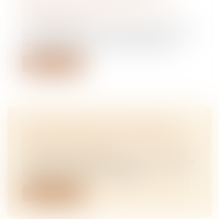
MÉCANISME DE SUBSTITUTION
NOTAIRES
/
Rural
Les SAFER peuvent céder directement des
terres agricoles à un nouvel acquéreu...
Lire la suite
CERTIFICATION ET MÉTHODES
DPE : ARRÊTÉS DU 16 JUIN 2025
NOTAIRES
/
Immobilier
Les deux arrêtés nécessaires pour appliquer
le plan d’action visant à restaur...
Lire la suite