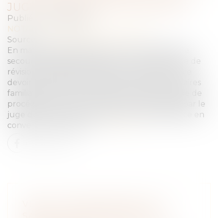
JUGE AUX AFFAIRES FAMILIALES
Publié le :
23/06/2025
NOTAIRES
/
Mariage / Divorce / Filiation
Source :
www.lemag-juridique.com
En matière de séparation de corps, le devoir de
secours subsiste entre époux. Toute demande de
révision de la pension alimentaire fondée sur ce
devoir doit être portée devant le juge aux affaires
familiales, selon les formes prévues par le Code de
procédure civile. Elle ne peut être examinée par le
juge de la mise en état, même en cas d’instance en
conversion en divorce...
Lire la suite
VENTES IMMOBILIÈRES DE LA
SAFER : PROLONGATION DU