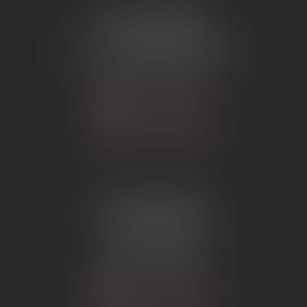
ÉTUDE TOURNON
26 Avenue de Nîmes
07302 TOURNON-SUR-RHÔNE
Tél :
04 75 07 91 60
NOUS CONTACTER
NOUS LOCALISER
ÉTUDE ANDANCE
62 Route du St Joseph,
07340 Andance
Tél :
04 75 60 50 50
NOUS CONTACTER