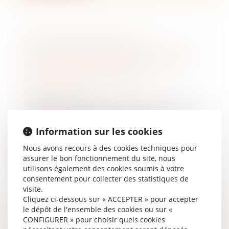
DEVOIR DE SECOURS ET
SÉPARATION DE CORPS : RAPPEL
DE LA COMPÉTENCE EXCLUSIVE
DU JUGE AUX AFFAIRES
FAMILIALES
NOTAIRES
/
Mariage / Divorce / Filiation
En matière de séparation de corps, le devoir
de secours subsiste entre époux....
Information sur les cookies
Lire la suite
Nous avons recours à des cookies techniques pour
assurer le bon fonctionnement du site, nous
utilisons également des cookies soumis à votre
consentement pour collecter des statistiques de
visite.
Cliquez ci-dessous sur « ACCEPTER » pour accepter
le dépôt de l'ensemble des cookies ou sur «
JEUNES AGRICULTEURS : DE
CONFIGURER » pour choisir quels cookies
NOUVELLES RÈGLES DE