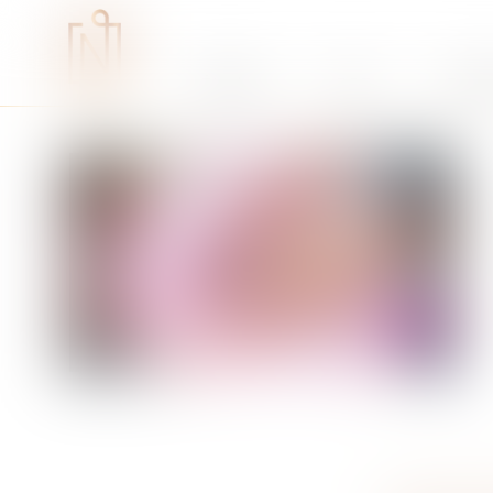
Études
RSE
Expe