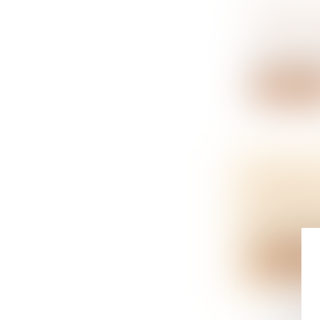
GRANDS-P
DE LA VI
NOTAIRES
La non-exécu
Lire la su
DUTREIL 
OUBLIER 
NOTAIRES
Pour le béné
Lire la su