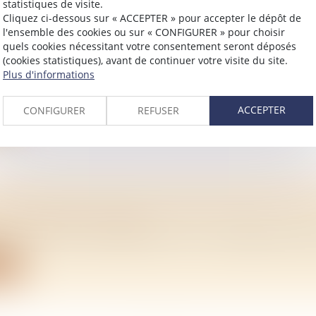
statistiques de visite.
Cliquez ci-dessous sur « ACCEPTER » pour accepter le dépôt de
l'ensemble des cookies ou sur « CONFIGURER » pour choisir
ONT LES TYPES DE GARANTIE DE PRÊT LORS
quels cookies nécessitant votre consentement seront déposés
MMOBILIER ?
(cookies statistiques), avant de continuer votre visite du site.
/
Immobilier
Plus d'informations
 la garantie de prêt est un élément obligatoire lors de l
ACCEPTER
CONFIGURER
REFUSER
ite
 DE NOTRE VIVANT : QUELLES SONT LES LI
/
Mariage / Divorce / Filiation
 est un acte irrévocable. Découvrez les pièges dans lesqu
ite