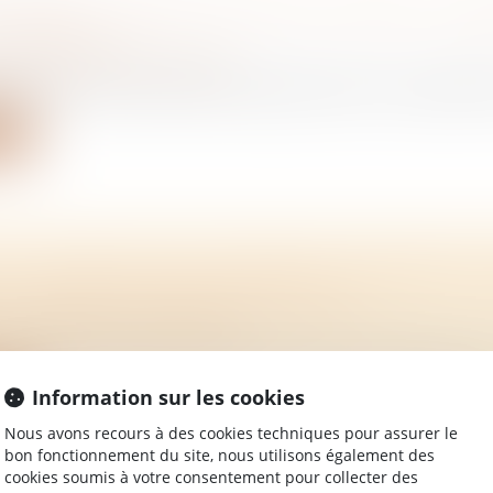
ARENTS : DROIT DE VISITE ET DROIT AU R
E FAMILIALE
/
Mariage / Divorce / Filiation
tion du droit de visite d’une grand-mère sur sa petite-fil
ite
ET DONATION AVEC RÉSERVE D’USUFRUIT : 
LA MODIFICATION DES STATUTS !
/
Mariage / Divorce / Filiation
fice de l'exonération partielle de droits d'enregistreme
Information sur les cookies
ite
Nous avons recours à des cookies techniques pour assurer le
bon fonctionnement du site, nous utilisons également des
cookies soumis à votre consentement pour collecter des