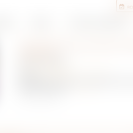
RD
rtises
Equipe
Annonces immobilières
DONATION DE NOTRE VIVA
LIMITES ?
Publié le :
12/01/2021
NOTAIRES
/
Mariage / Divorce / Filiation
Source :
www.planet.fr
Une donation est un acte irrévocable. Découvrez
avant de vous lancer...
Lire la suite