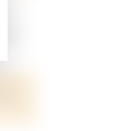
 D’UN
a souscr...
MITES ?
els il n...