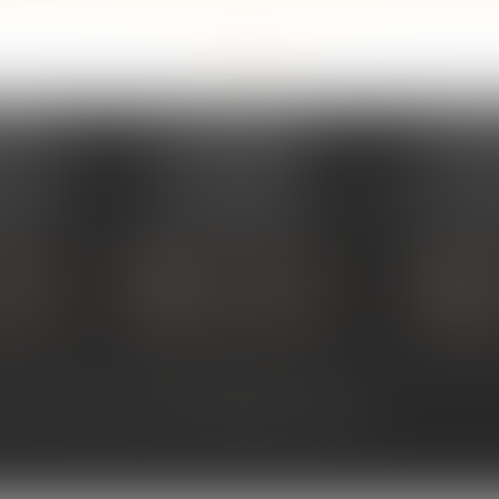
<<
<
...
151
152
153
154
155
156
157
...
>
>>
PERAY
ÉTUDE SARRAS
ÉTUDE
s Umstadt
1 Avenue de la Gare
26 Aven
PERAY
07370 SARRAS
07302 TOUR
 80 30
Tél :
04 75 23 19 22
Tél :
04
TACTER
NOUS CONTACTER
NOUS
ALISER
NOUS LOCALISER
NOU
ntact
Plan du site
Mentions légales
Articles