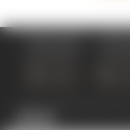
ÉTUDE PONT-DE-L'ISÈRE
ÉTUDE ST 
4, Place des Tilleuls
99 avenue Gros
26600 PONT-DE-L'ISÈRE
07130 ST 
Tél :
04 75 01 97 90
Tél :
04 75 81
NOUS CONTACTER
NOUS CON
NOUS LOCALISER
NOUS LOC
Expertises
Services en ligne
Liens utiles
Actus
Co