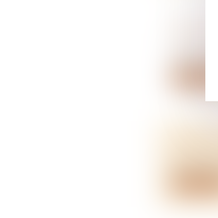
QUELS S
CRÉDIT I
NOTAIRES
Peu évoquée,
Lire la su
DONATION
NOTAIRES
Une donation
Lire la su