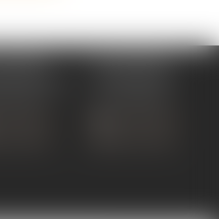
 TOURNON
ÉTUDE ANDANCE
ue de Nîmes
62 Route du St Joseph,
NON-SUR-RHÔNE
07340 Andance
 75 07 91 60
Tél :
04 75 60 50 50
 CONTACTER
NOUS CONTACTER
S LOCALISER
NOUS LOCALISER