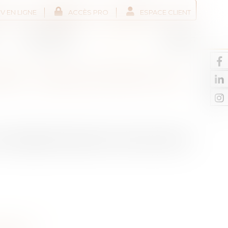
V EN LIGNE
ACCÈS PRO
ESPACE CLIENT
Liens utiles
Actus
Contact
NT : QUELLES SONT LES
 les pièges dans lesquels il ne faut pas tomber