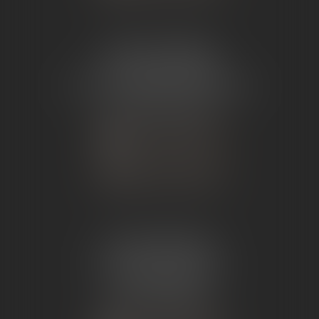
ÉTUDE TOURNON
26 Avenue de Nîmes
07302 TOURNON-SUR-RHÔNE
Tél :
04 75 07 91 60
NOUS CONTACTER
NOUS LOCALISER
ÉTUDE ANDANCE
62 Route du St Joseph,
07340 Andance
Tél :
04 75 60 50 50