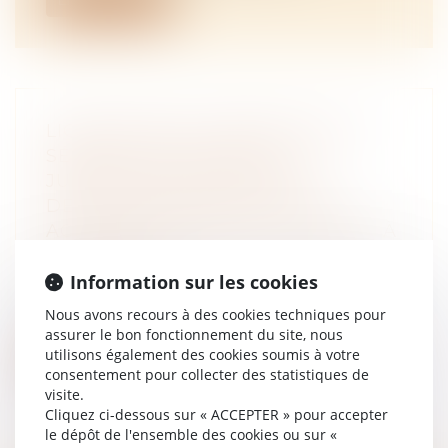
LIQUIDATION DU RÉGIME DE LA
SÉPARATION DE BIENS : LA
JURIDICTION SAISIE DOIT
DÉTERMINER DES ÉLÉMENTS
ACTIFS ET PASSIFS DE LA MASSE À
PARTAGER
Information sur les cookies
NOTAIRES
/
Mariage / Divorce / Filiation
Par un arrêt du 22 novembre 2023, la Cour
Nous avons recours à des cookies techniques pour
de cassation affirme, sur le fondem...
assurer le bon fonctionnement du site, nous
utilisons également des cookies soumis à votre
Lire la suite
consentement pour collecter des statistiques de
visite.
Cliquez ci-dessous sur « ACCEPTER » pour accepter
le dépôt de l'ensemble des cookies ou sur «