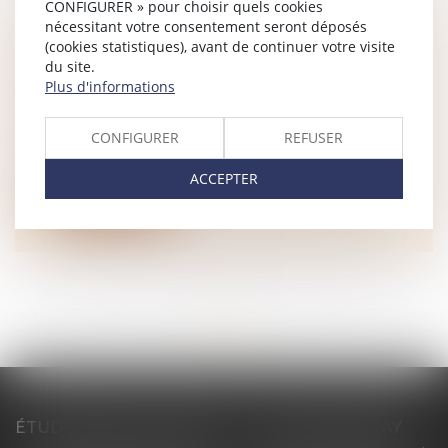
CONFIGURER » pour choisir quels cookies
nécessitant votre consentement seront déposés
(cookies statistiques), avant de continuer votre visite
PRESCRIPTION CIVILE ET BAUX
du site.
SUCCESSIFS
Plus d'informations
NOTAIRES
/
Rural
Une SCI conclut avec des preneurs un
CONFIGURER
REFUSER
contrat dénommé « convention
pluriannuel...
ACCEPTER
Lire la suite
<<
<
...
61
62
63
64
65
66
67
...
>
>>
ÉTUDE PONT-DE-L'ISÈRE
ÉTUDE ST PERAY