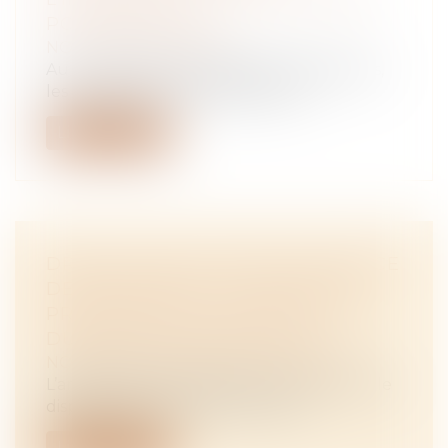
POUR EXERCER
NOTAIRES
/
Immobilier
Au vu des enjeux et des risques financiers,
les professions immobilières sont...
Lire la suite
DROIT DE VISITE DANS UN ESPACE
DE RENCONTRE : LE JUGE DOIT
PRÉCISÉMENT DÉTERMINER LA
DURÉE DES RENCONTRES
NOTAIRES
/
Mariage / Divorce / Filiation
L’article 1180-5 du Code de procédure civile
dispose qu'en statuant sur les d...
Lire la suite