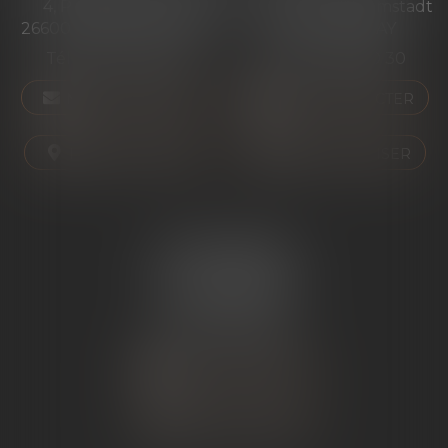
4, Place des Tilleuls
99 avenue Gross Umstadt
26600 PONT-DE-L'ISÈRE
07130 ST PERAY
Tél :
04 75 01 97 90
Tél :
04 75 81 80 30
NOUS CONTACTER
NOUS CONTACTER
NOUS LOCALISER
NOUS LOCALISER
ÉTUDE SARRAS
1 Avenue de la Gare
07370 SARRAS
Tél :
04 75 23 19 22
NOUS CONTACTER
NOUS LOCALISER