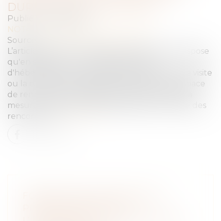
DURÉE DES RENCONTRES
Publié le :
13/12/2023
NOTAIRES
/
Mariage / Divorce / Filiation
Source :
www.lemag-juridique.com
L’article 1180-5 du Code de procédure civile dispose
qu'en statuant sur les droits de visite et
d'hébergement, le juge décide que le droit de visite
ou la remise de l'enfant s'exercera dans un espace
de rencontre qu'il désigne, il fixe la durée de la
mesure et détermine la périodicité et la durée des
rencontres...
Lire la suite
FORMATION CONTINUE DES
PROFESSIONNELS DE
L’IMMOBILIER : UNE OBLIGATION