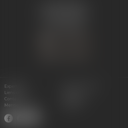
ÉTUDE ANDANCE
62 Route du St Joseph,
07340 Andance
Tél :
04 75 60 50 50
NOUS CONTACTER
NOUS LOCALISER
Expertises
Services en ligne
Liens utiles
Actus
Contact
Plan du site
Mentions légales
Articles