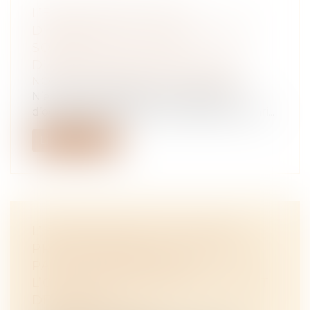
L’ÉPOUX NE DOIT PAS
D’INDEMNITÉ D’OCCUPATION À
SON EX S’IL N’Y A PAS
D’INDIVISION EN JOUISSANCE
NOTAIRES
/
Mariage / Divorce / Filiation
N’est pas redevable d’une indemnité
d’occupation envers son ex-épouse le mari...
Lire la suite
L’INTERVENTION D’UN AUTRE
PROFESSIONNEL NE CONSTITUE
PAS UNE DISPENSE DE
L’OBLIGATION D’INFORMATION ET
DE CONSEIL