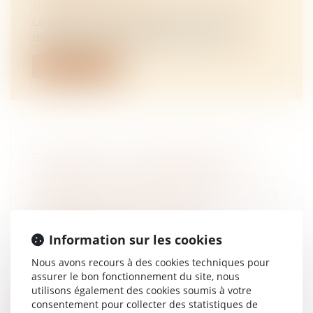
NOTAIRES
/
Immobilier
Le conseil en gestion de patrimoine est
débiteur d’une obligation de s’inform...
Lire la suite
FIXATION DE LA RÉSIDENCE DE
L’ENFANT ET COMPÉTENCE
INTERNATIONALE DU JUGE EN CAS
DE MODIFICATION DE LA
RÉSIDENCE EN COURS DE
Information sur les cookies
PROCÉDURE
NOTAIRES
/
Mariage / Divorce / Filiation
Nous avons recours à des cookies techniques pour
assurer le bon fonctionnement du site, nous
Saisie d’une demande en divorce d’un
utilisons également des cookies soumis à votre
couple marié en Espagne, dont l’épouse e...
consentement pour collecter des statistiques de