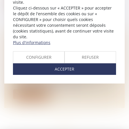
visite.
Lire la suite
Cliquez ci-dessous sur « ACCEPTER » pour accepter
le dépôt de l'ensemble des cookies ou sur «
CONFIGURER » pour choisir quels cookies
nécessitant votre consentement seront déposés
(cookies statistiques), avant de continuer votre visite
du site.
DÉCÈS D’UN EXPLOITANT
Plus d'informations
AGRICOLE : OPTION POUR
L’ASSIETTE FORFAITAIRE DE
CONFIGURER
REFUSER
COTISATIONS
ACCEPTER
NOTAIRES
/
Rural
La personne qui, à la suite du décès de son
conjoint ou de son partenaire de...
Lire la suite
<<
<
...
74
75
76
77
78
79
80
...
>
>>