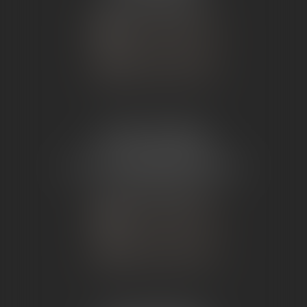
Tél :
04 75 23 19 22
NOUS CONTACTER
NOUS LOCALISER
ÉTUDE TOURNON
26 Avenue de Nîmes
07302 TOURNON-SUR-RHÔNE
Tél :
04 75 07 91 60
NOUS CONTACTER
NOUS LOCALISER