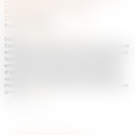
DE MODIFICATION DE LA
RÉSIDENCE EN COURS DE
PROCÉDURE
Publié le :
27/06/2023
NOTAIRES
/
Mariage / Divorce / Filiation
Source :
www.lemag-juridique.com
Saisie d’une demande en divorce d’un couple marié
en Espagne, dont l’épouse est partie s’installer avec
les enfants aux États-Unis et où la résidence des
enfants avait été fixée en France par la juridiction
d’appel, la Cour de cassation a effectué plusieurs
rappels pour rejeter l’exception d’incompétence
internationale de la juridiction française, formée par
la mère...
Lire la suite