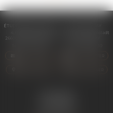
ÉTUDE PONT-DE-L'ISÈRE
ÉTUDE ST PERAY
4, Place des Tilleuls
99 avenue Gross Umstadt
26600 PONT-DE-L'ISÈRE
07130 ST PERAY
Tél :
04 75 01 97 90
Tél :
04 75 81 80 30
NOUS CONTACTER
NOUS CONTACTER
NOUS LOCALISER
NOUS LOCALISER
ÉTUDE SARRAS
1 Avenue de la Gare
07370 SARRAS