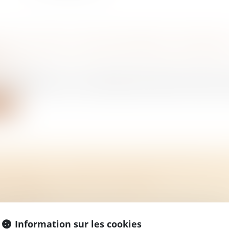
ELLE AIDE À L'INVESTISSEMENT MATÉRIEL
E
/
Rural
'investissement sur les matériels permettant de réduire l
ite
MOBILIERS : L'OBLIGATION D'INFORMER SUR
E FEU DE FORÊT EST ÉLARGIE
/
Immobilier
nes particulièrement exposées aux incendies de forêt e
Information sur les cookies