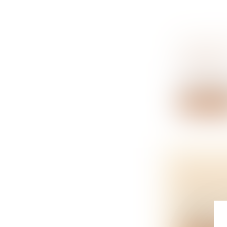
UNE NOUV
OUVERT
NOTAIRES
Une aide à l
Lire la su
BIENS IM
RISQUE D
NOTAIRES
Dans des zo
végétat...