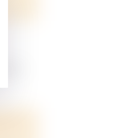
ple en c...
DOPTÉE À
024