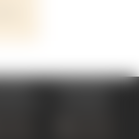
 financ...
 TOURNON
ÉTUDE ANDANCE
ue de Nîmes
62 Route du St Joseph,
NON-SUR-RHÔNE
07340 Andance
 75 07 91 60
Tél :
04 75 60 50 50
 CONTACTER
NOUS CONTACTER
S LOCALISER
NOUS LOCALISER