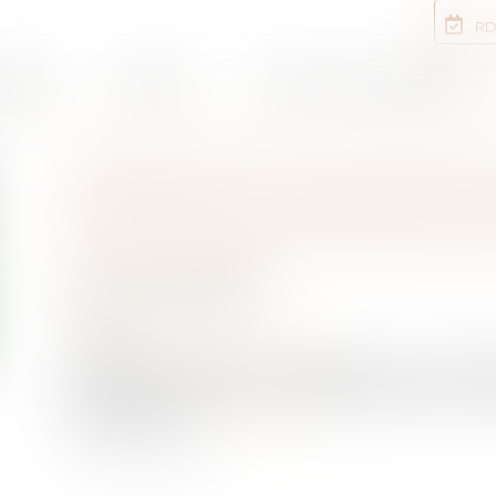
RD
rtises
Equipe
Annonces immobilières
FRANCE RURALITÉ REVITA
ADOPTÉE À L'UNANIMITÉ 
FINANCES POUR 2024 ENT
JUILLET 2024
Publié le :
10/06/2024
NOTAIRES
/
Rural
Source :
www.interieur.gouv.fr
La réforme des zones de revitalisation rurale (Z
entrera en vigueur le 1er juillet 2024, avec un
Revitalisation »...
Lire la suite