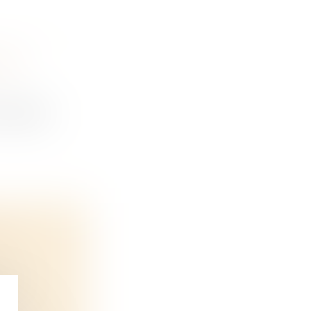
 EST
'usage d...
 LE
t de