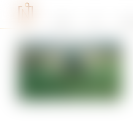
Études
RSE
Expe