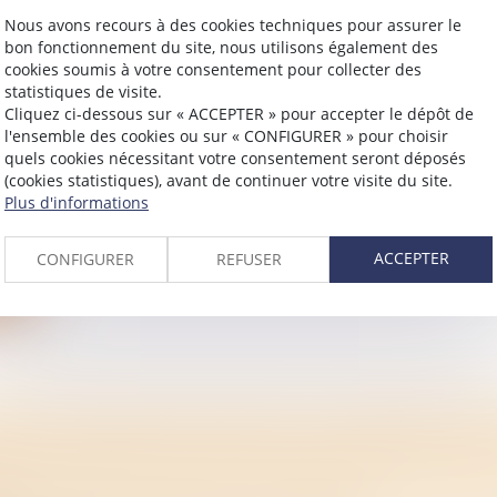
ite
Nous avons recours à des cookies techniques pour assurer le
bon fonctionnement du site, nous utilisons également des
cookies soumis à votre consentement pour collecter des
statistiques de visite.
Cliquez ci-dessous sur « ACCEPTER » pour accepter le dépôt de
l'ensemble des cookies ou sur « CONFIGURER » pour choisir
quels cookies nécessitant votre consentement seront déposés
1 MAI 2024 VISANT À ASSURER UNE JUSTICE
(cookies statistiques), avant de continuer votre visite du site.
IALE AU SEIN DE LA FAMILLE
Plus d'informations
/
Mariage / Divorce / Filiation
à mieux encadrer les conséquences de la séparation de cou
ACCEPTER
CONFIGURER
REFUSER
ite
RURALITÉ REVITALISATION : LA RÉFORME A
ITÉ AU SÉNAT EN LOI DE FINANCES POUR 2
 VIGUEUR AU 1ER JUILLET 2024