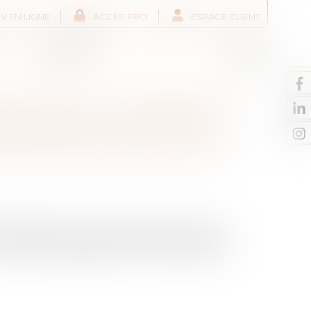
V EN LIGNE
ACCÈS PRO
ESPACE CLIENT
Liens utiles
Actus
Contact
LISATION : LA RÉFORME
AU SÉNAT EN LOI DE
RE EN VIGUEUR AU 1ER
RR), adoptée en loi de finances pour 2024,
 nouveau zonage appelé « France Ruralités