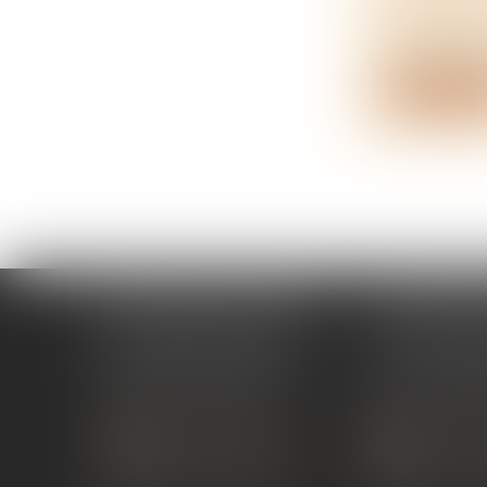
NOTAIRES
La réforme d
Lire la su
ÉTUDE PONT-DE-L'ISÈRE
ÉTUDE ST 
4, Place des Tilleuls
99 avenue Gros
26600 PONT-DE-L'ISÈRE
07130 ST 
Tél :
04 75 01 97 90
Tél :
04 75 81
NOUS CONTACTER
NOUS CON
NOUS LOCALISER
NOUS LOC