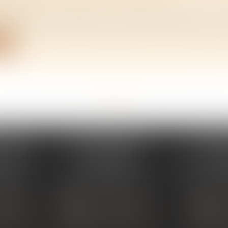
/
Rural
es zones de revitalisation rurale (ZRR), adoptée en loi de
ite
<<
<
...
46
47
48
49
50
51
52
...
>
>>
PERAY
ÉTUDE SARRAS
ÉTUDE
s Umstadt
1 Avenue de la Gare
26 Aven
PERAY
07370 SARRAS
07302 TOUR
 80 30
Tél :
04 75 23 19 22
Tél :
04
TACTER
NOUS CONTACTER
NOUS
ALISER
NOUS LOCALISER
NOU