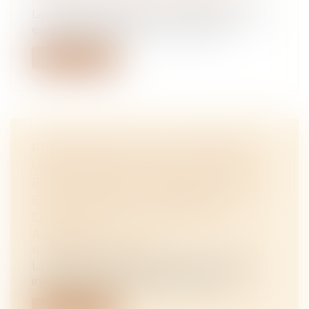
La garde alternée est une solution de plus
en plus courante pour les couples...
Lire la suite
REVENDICATION DE PROPRIÉTÉ :
UNE ASSIGNATION AUX FINS DE
FAIRE ÉTABLIR LA PREUVE D’UN
EMPIÉTEMENT INTERROMPT LE
DÉLAI DE LA PRESCRIPTION
ACQUISITIVE
NOTAIRES
/
Immobilier
La demande en justice, même en référé,
interrompt le délai de prescription ai...