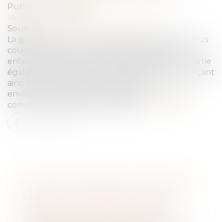
Publié le :
19/07/2023
NOTAIRES
/
Mariage / Divorce / Filiation
Source :
www.droits-pharmacie.fr
La garde alternée est une solution de plus en plus
courante pour les couples séparés ayant des
enfants. Elle permet à l'enfant de passer une partie
égale de son temps avec chaque parent, renforçant
ainsi les liens familiaux et assurant un
environnement stable. Cependant, lorsque la
communication entre les parents…
Lire la suite
GARDE ALTERNÉE ET MAUVAISE
ENTENTE : COMMENT NAVIGUER
DANS LES EAUX TROUBLES ?
NOTAIRES
/
Mariage / Divorce / Filiation