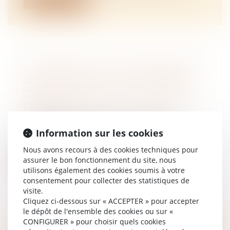
Lire la suite
DOMAINE DE L’EFFET DÉCLARATIF
DU PARTAGE : NI PLUS NI MOINS
QUE LES BIENS QUI COMPOSENT
LE LOT
NOTAIRES
/
Mariage / Divorce / Filiation
L'effet déclaratif du partage et les
Information sur les cookies
attributions divises qui rétroagissent a...
Nous avons recours à des cookies techniques pour
assurer le bon fonctionnement du site, nous
Lire la suite
utilisons également des cookies soumis à votre
consentement pour collecter des statistiques de
visite.
Cliquez ci-dessous sur « ACCEPTER » pour accepter
le dépôt de l'ensemble des cookies ou sur «
CONFIGURER » pour choisir quels cookies
LE CARNET D'INFORMATION DU