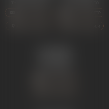
Tél :
04 75 01 97 90
Tél :
04 75 81 80 30
NOUS CONTACTER
NOUS CONTACTER
NOUS LOCALISER
NOUS LOCALISER
ÉTUDE SARRAS
1 Avenue de la Gare
07370 SARRAS
Tél :
04 75 23 19 22
NOUS CONTACTER
NOUS LOCALISER