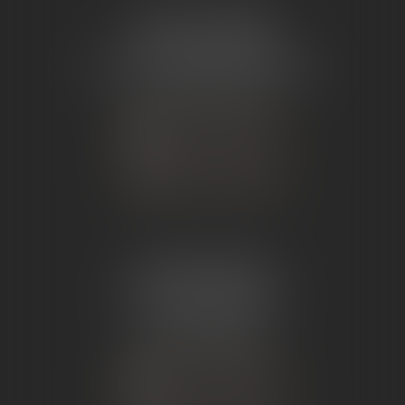
ÉTUDE TOURNON
26 Avenue de Nîmes
07302 TOURNON-SUR-RHÔNE
Tél :
04 75 07 91 60
NOUS CONTACTER
NOUS LOCALISER
ÉTUDE ANDANCE
62 Route du St Joseph,
07340 Andance
Tél :
04 75 60 50 50
NOUS CONTACTER