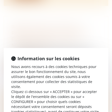
IMPACTS DE LA LOI SUR LA
RESTAURATION DE LA NATURE
POUR LES AGRICULTEURS
NOTAIRES
/
Rural
« Les discussions au Parlement Européen
sur le projet de règlement de restaur...
Information sur les cookies
Lire la suite
Nous avons recours à des cookies techniques pour
assurer le bon fonctionnement du site, nous
utilisons également des cookies soumis à votre
consentement pour collecter des statistiques de
visite.
Cliquez ci-dessous sur « ACCEPTER » pour accepter
le dépôt de l'ensemble des cookies ou sur «
DIVORCE ET PENSION
CONFIGURER » pour choisir quels cookies
ALIMENTAIRE : TOUT CE QUE VOUS
nécessitant votre consentement seront déposés
DEVEZ SAVOIR
(cookies statistiques), avant de continuer votre visite