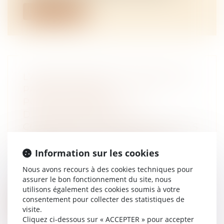
Lire la suite
L’ACQUISITION PAR UN ÉPOUX DE
PARTS SOCIALES
POSTÉRIEUREMENT À LA
DISSOLUTION DE LA
COMMUNAUTÉ NE CONSTITUE PAS
UN RECEL DE COMMUNAUTÉ
NOTAIRES
/
Mariage / Divorce / Filiation
Information sur les cookies
S’agissant de la dissolution de la
Nous avons recours à des cookies techniques pour
communauté, des règles spécifiques
assurer le bon fonctionnement du site, nous
s’appli...
utilisons également des cookies soumis à votre
consentement pour collecter des statistiques de
Lire la suite
visite.
Cliquez ci-dessous sur « ACCEPTER » pour accepter