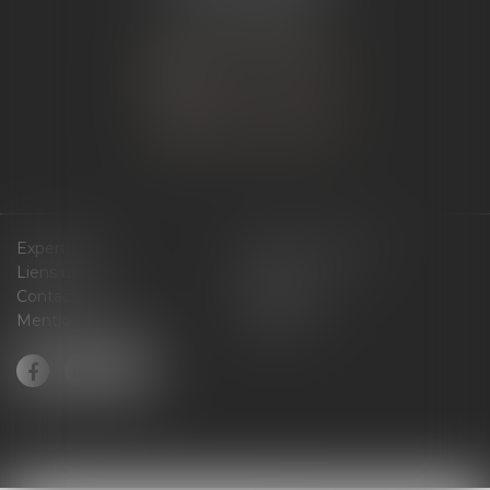
Tél :
04 75 60 50 50
NOUS CONTACTER
NOUS LOCALISER
Expertises
Services en ligne
Liens utiles
Actus
Contact
Plan du site
Mentions légales
Articles