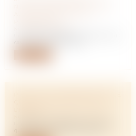
NOUVELLE ASSIETTE DOIT ÊTRE
AUSSI COMMODE QUE LA
PRÉCÉDENTE !
NOTAIRES
/
Immobilier
Un conflit de voisinage a permis à la Cour de
cassation de faire d’utiles rap...
Lire la suite
PRESTATION COMPENSATOIRE : CE
QU'IL FAUT SAVOIR EN CAS DE
DIVORCE
NOTAIRES
/
Mariage / Divorce / Filiation
La prestation compensatoire est une aide
qui peut être accordée à l'un des ép...