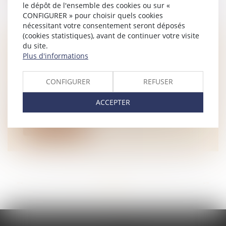
le dépôt de l'ensemble des cookies ou sur «
CONFIGURER » pour choisir quels cookies
nécessitant votre consentement seront déposés
(cookies statistiques), avant de continuer votre visite
du site.
QUELLES SONT LES PRINCIPALES
Plus d'informations
NOUVEAUTÉS FISCALES POUR
L’AGRICULTURE EN 2024 ?
CONFIGURER
REFUSER
NOTAIRES
/
Rural
Adopté le 19 décembre après un nouveau
ACCEPTER
recours au 49.3, le projet de loi de f...
Lire la suite
<<
<
...
57
58
59
60
61
62
63
...
>
>>