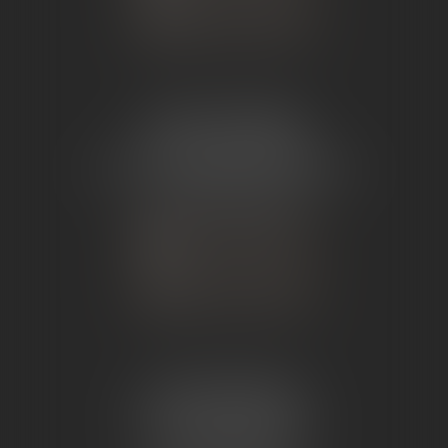
NOUS LOCALISER
ÉTUDE TOURNON
26 Avenue de Nîmes
07302 TOURNON-SUR-RHÔNE
Tél :
04 75 07 91 60
NOUS CONTACTER
NOUS LOCALISER
ÉTUDE ANDANCE
62 Route du St Joseph,
07340 Andance