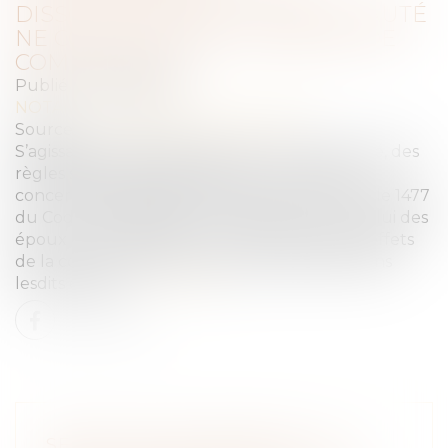
DISSOLUTION DE LA COMMUNAUTÉ
NE CONSTITUE PAS UN RECEL DE
COMMUNAUTÉ
Publié le :
31/01/2024
NOTAIRES
/
Mariage / Divorce / Filiation
Source :
www.lemag-juridique.com
S’agissant de la dissolution de la communauté, des
règles spécifiques s’appliquent, notamment
concernant l’attitude d’un époux. Ainsi, l’article 1477
du Code civil dispose, en son aliéna 1, que « celui des
époux qui aurait diverti ou recelé quelques effets
de la communauté est privé de sa portion dans
lesdits effets »...
Lire la suite
SERVITUDE DE PASSAGE : LA