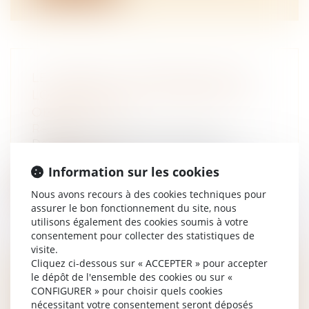
LE CARNET D'INFORMATION DU
LOGEMENT (CIL) : QUAND EST-IL
OBLIGATOIRE ?
Rédaction
Depuis le 1er janvier 2023, certains
propriétaires de biens immobiliers doive...
Information sur les cookies
Lire la suite
Nous avons recours à des cookies techniques pour
assurer le bon fonctionnement du site, nous
utilisons également des cookies soumis à votre
consentement pour collecter des statistiques de
visite.
Cliquez ci-dessous sur « ACCEPTER » pour accepter
le dépôt de l'ensemble des cookies ou sur «
L’ÉPOUX NE DOIT PAS
CONFIGURER » pour choisir quels cookies
D’INDEMNITÉ D’OCCUPATION À
nécessitant votre consentement seront déposés