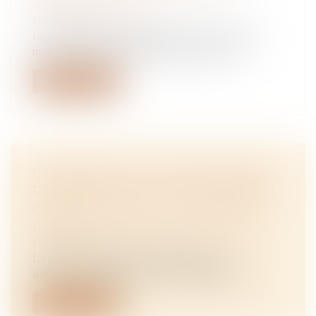
ACQUISITIVE
NOTAIRES
/
Immobilier
La demande en justice, même en référé,
interrompt le délai de prescription ai...
Lire la suite
DOMAINE DE L’EFFET DÉCLARATIF
DU PARTAGE : NI PLUS NI MOINS
QUE LES BIENS QUI COMPOSENT
LE LOT
NOTAIRES
/
Mariage / Divorce / Filiation
L'effet déclaratif du partage et les
attributions divises qui rétroagissent a...
Lire la suite