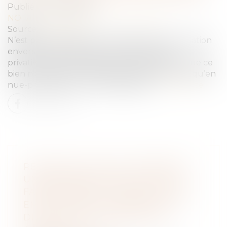
Publié le :
04/07/2023
NOTAIRES
/
Mariage / Divorce / Filiation
Source :
www.efl.fr
N’est pas redevable d’une indemnité d’occupation
envers son ex-épouse le mari qui occupe
privativement le domicile conjugal, dès lors que ce
bien n’est détenu indivisément par les époux qu’en
nue-propriété et non en jouissance...
Lire la suite
REVENDICATION DE PROPRIÉTÉ :
UNE ASSIGNATION AUX FINS DE
FAIRE ÉTABLIR LA PREUVE D’UN
EMPIÉTEMENT INTERROMPT LE
DÉLAI DE LA PRESCRIPTION