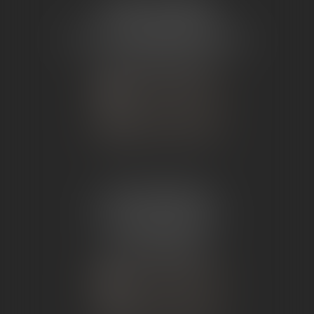
ÉTUDE TOURNON
26 Avenue de Nîmes
07302 TOURNON-SUR-RHÔNE
Tél :
04 75 07 91 60
NOUS CONTACTER
NOUS LOCALISER
ÉTUDE ANDANCE
62 Route du St Joseph,
07340 Andance
Tél :
04 75 60 50 50
NOUS CONTACTER