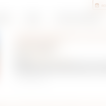
RD
rtises
Equipe
Annonces immobilières
L’INDICE NATIONAL DES
1,09 % EN 2021
Publié le :
03/08/2021
NOTAIRES
/
Rural
Source :
leparticulier.lefigaro.fr
L’indice national des fermages 2021 est en hauss
progression est deux fois plus importante que cel