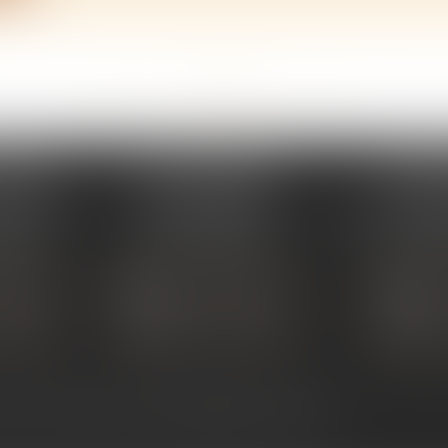
<<
<
...
138
139
140
141
142
143
144
...
>
>>
PERAY
ÉTUDE SARRAS
ÉTUDE
s Umstadt
1 Avenue de la Gare
26 Aven
PERAY
07370 SARRAS
07302 TOUR
 80 30
Tél :
04 75 23 19 22
Tél :
04
TACTER
NOUS CONTACTER
NOUS
ALISER
NOUS LOCALISER
NOU
ntact
Plan du site
Mentions légales
Articles