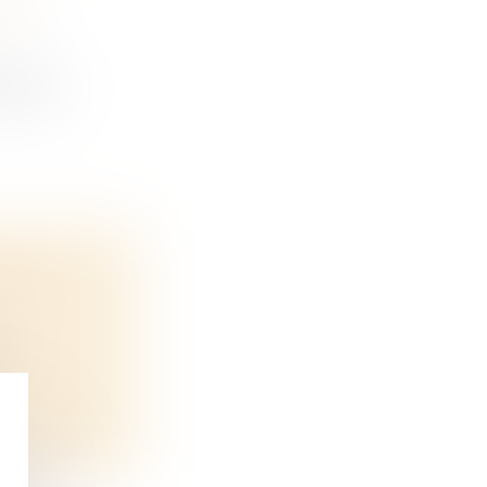
 EN
 les m...
D'UN
at