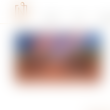
Études
RSE
Expe