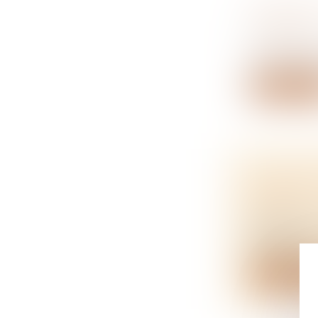
QUEL BAI
COUPLE 
NOTAIRES
En fonction 
Lire la su
LE FONC
ACHAT
NOTAIRES
Découvrez c
immobilie...
Lire la su