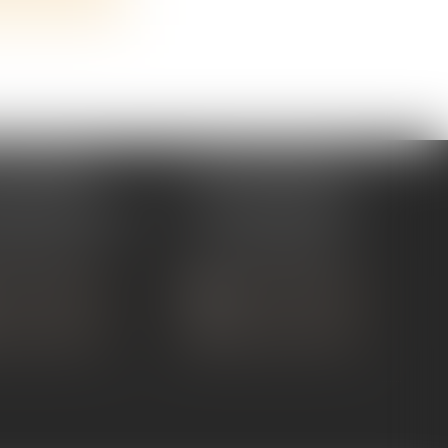
 TOURNON
ÉTUDE ANDANCE
ue de Nîmes
62 Route du St Joseph,
NON-SUR-RHÔNE
07340 Andance
 75 07 91 60
Tél :
04 75 60 50 50
 CONTACTER
NOUS CONTACTER
S LOCALISER
NOUS LOCALISER