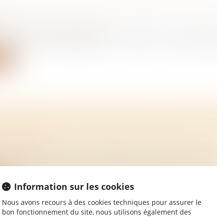
L DE LOCATION CHOISIR LORSQUE L’ON EST
?
/
Mariage / Divorce / Filiation
de si l’on est marié, pacsé ou non marié, un couple n’a pas
ite
TIONNEMENT DES FRAIS DE NOTAIRE LORS 
/
Immobilier
omment fonctionnent les frais de notaire lors d'un ach
Information sur les cookies
ite
Nous avons recours à des cookies techniques pour assurer le
bon fonctionnement du site, nous utilisons également des