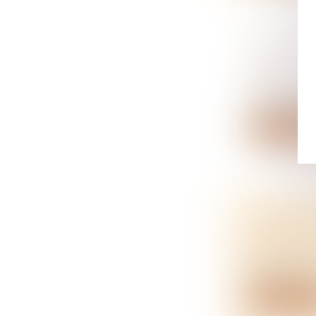
L’INDICE
2021
NOTAIRES
L’indice nat
Lire la su
LA PRES
GARANTI
NOTAIRES
La sûreté ré
Lire la su