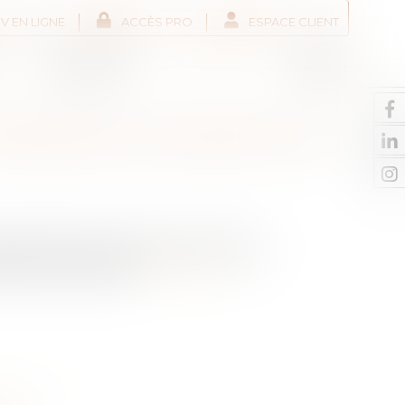
V EN LIGNE
ACCÈS PRO
ESPACE CLIENT
Liens utiles
Actus
Contact
 FERMAGES AUGMENTE DE
e de 1,09 % par rapport à 2020. Cette
le de l’an dernier...
Lire la suite