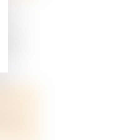
09 % EN
rt à 202...
UR
ant auc...