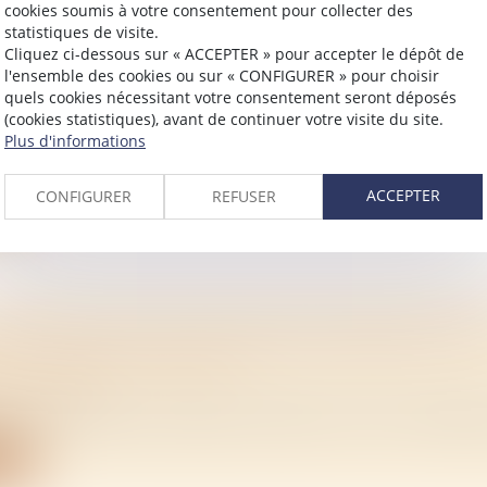
cookies soumis à votre consentement pour collecter des
statistiques de visite.
Cliquez ci-dessous sur « ACCEPTER » pour accepter le dépôt de
 NATIONAL DES FERMAGES AUGMENTE DE 1,
l'ensemble des cookies ou sur « CONFIGURER » pour choisir
quels cookies nécessitant votre consentement seront déposés
(cookies statistiques), avant de continuer votre visite du site.
/
Rural
Plus d'informations
ional des fermages 2021 est en hausse de 1,09 % par rappo
ACCEPTER
CONFIGURER
REFUSER
ite
CRIPTION DE L’HYPOTHÈQUE CONSENTIE PO
R LA DETTE D’AUTRUI
/
Immobilier
elle consentie pour garantir la dette d’un tiers n’impliqu
ite