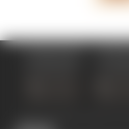
ÉTUDE PONT-DE-L'ISÈRE
ÉTUDE ST 
4, Place des Tilleuls
99 avenue Gros
26600 PONT-DE-L'ISÈRE
07130 ST 
Tél :
04 75 01 97 90
Tél :
04 75 81
NOUS CONTACTER
NOUS CON
NOUS LOCALISER
NOUS LOC
Expertises
Services en ligne
Liens utiles
Actus
Co