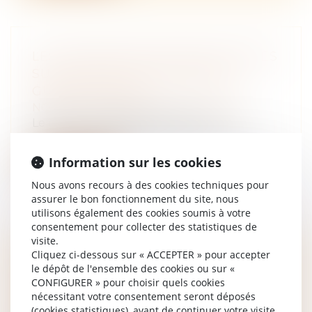
LES INFORMATIONS OBLIGATOIRES
SUR UN ACTE DE NAISSANCE :
GUIDE COMPLET
NOTAIRES
/
Mariage / Divorce / Filiation
Le droit civil français accorde une
importance particulière à l'acte de naiss...
Information sur les cookies
Lire la suite
Nous avons recours à des cookies techniques pour
assurer le bon fonctionnement du site, nous
utilisons également des cookies soumis à votre
consentement pour collecter des statistiques de
visite.
Cliquez ci-dessous sur « ACCEPTER » pour accepter
LA LOI HOGUET ET L'ESTIMATION
le dépôt de l'ensemble des cookies ou sur «
IMMOBILIÈRE: IMPACTS ET
CONFIGURER » pour choisir quels cookies
OBLIGATIONS POUR LES
nécessitant votre consentement seront déposés
PROFESSIONNELS
(cookies statistiques), avant de continuer votre visite