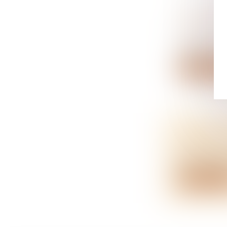
LOYERS 
PASSOIR
NOTAIRES
À partir du 
Lire la su
COMMENT
NOTAIRES
Vous souhai
Lire la su