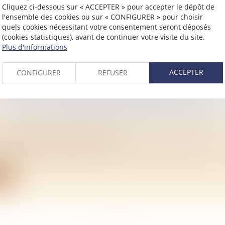
Cliquez ci-dessous sur « ACCEPTER » pour accepter le dépôt de
BLOQUÉS À PARTIR DU 24 AOÛT 2022 POUR 
l'ensemble des cookies ou sur « CONFIGURER » pour choisir
ES THERMIQUES
quels cookies nécessitant votre consentement seront déposés
/
Immobilier
(cookies statistiques), avant de continuer votre visite du site.
Plus d'informations
24 août 2022, les loyers des logements dont le diagnostic 
ite
ACCEPTER
CONFIGURER
REFUSER
 FAIRE UNE DONATION ?
/
Mariage / Divorce / Filiation
tez donner de l’argent ou des biens à vos enfants ou à un
ite