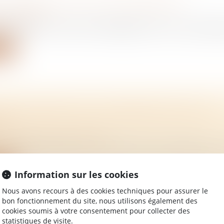
 OBTENIR UN ACTE DE PROPRIÉTÉ ?
/
Immobilier
ropriété est un document obligatoire pour tout propriétai
ite
RCE FAVORISE UNE «EXHÉRÉDATION» PAR
ENT
/
Mariage / Divorce / Filiation
ions patrimoniales sont à prendre avant d'envisager une p
ite
Information sur les cookies
Nous avons recours à des cookies techniques pour assurer le
bon fonctionnement du site, nous utilisons également des
cookies soumis à votre consentement pour collecter des
statistiques de visite.