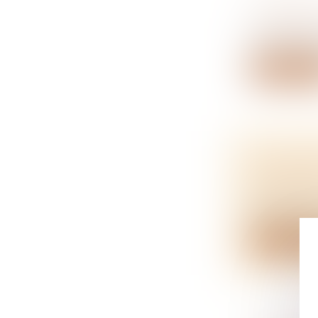
COMMENT
NOTAIRES
L’acte de p
Lire la su
UN DIVO
TESTAM
NOTAIRES
Des précaut
Lire la su