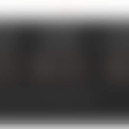
<<
<
...
105
106
107
108
109
110
111
...
>
>>
PERAY
ÉTUDE SARRAS
ÉTUDE
s Umstadt
1 Avenue de la Gare
26 Aven
PERAY
07370 SARRAS
07302 TOUR
 80 30
Tél :
04 75 23 19 22
Tél :
04
TACTER
NOUS CONTACTER
NOUS
ALISER
NOUS LOCALISER
NOU
ntact
Plan du site
Mentions légales
Articles