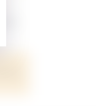
LES
de perf...
 proche ?...