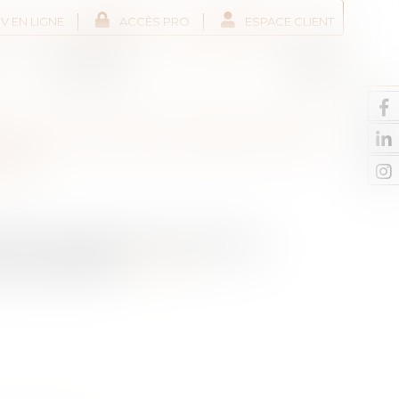
V EN LIGNE
ACCÈS PRO
ESPACE CLIENT
Liens utiles
Actus
Contact
R DU 24 AOÛT 2022 POUR
UES
nts dont le diagnostic de performance
s être augmentés
Lire la suite