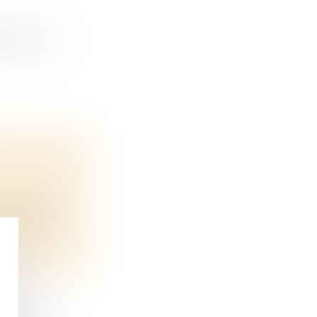
re d’un b...
ossible s...