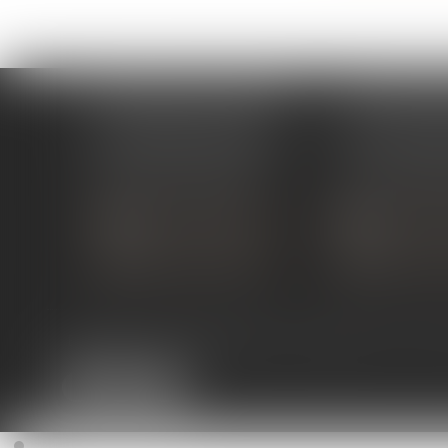
ÉTUDE PONT-DE-L'ISÈRE
ÉTUDE ST 
4, Place des Tilleuls
99 avenue Gros
26600 PONT-DE-L'ISÈRE
07130 ST 
Tél :
04 75 01 97 90
Tél :
04 75 81
NOUS CONTACTER
NOUS CON
NOUS LOCALISER
NOUS LOC
Expertises
Services en ligne
Liens utiles
Actus
Co