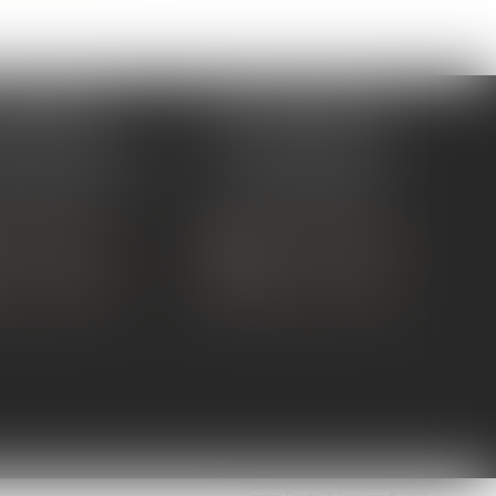
 TOURNON
ÉTUDE ANDANCE
ue de Nîmes
62 Route du St Joseph,
NON-SUR-RHÔNE
07340 Andance
 75 07 91 60
Tél :
04 75 60 50 50
 CONTACTER
NOUS CONTACTER
S LOCALISER
NOUS LOCALISER