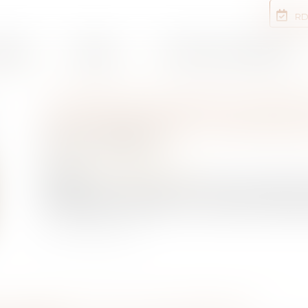
RD
rtises
Equipe
Annonces immobilières
LOYERS BLOQUÉS À PARTI
LES PASSOIRES THERMIQ
Publié le :
18/08/2022
NOTAIRES
/
Immobilier
Source :
www.service-public.fr
À partir du 24 août 2022, les loyers des logeme
énergétique est classé F ou G ne pourront plu