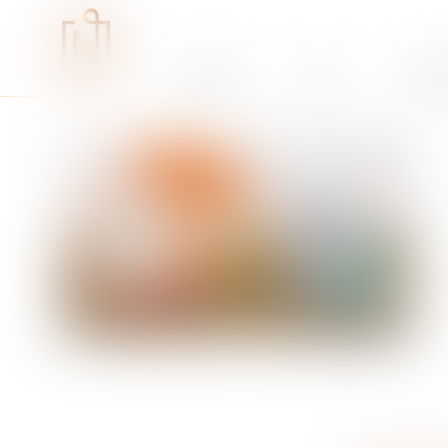
Études
RSE
Expe