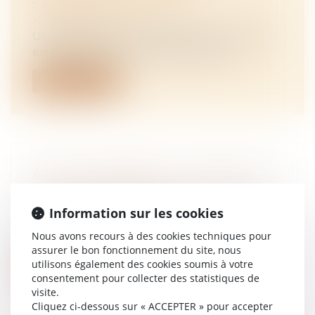
SAISONNIER AGRICOLE
NOTAIRES
/
Rural
Un décret du 6 mai 2025 est venu réformer
en profondeur le Titre emploi simpl...
Lire la suite
ACHAT IMMOBILIER : HAUSSE DES
FRAIS DE NOTAIRE POUR TOUS ?
NOTAIRES
/
Immobilier
Information sur les cookies
À l’occasion de l’achat d’un bien immobilier,
Nous avons recours à des cookies techniques pour
l’acheteur paie des frais de no...
assurer le bon fonctionnement du site, nous
utilisons également des cookies soumis à votre
Lire la suite
consentement pour collecter des statistiques de
visite.
Cliquez ci-dessous sur « ACCEPTER » pour accepter