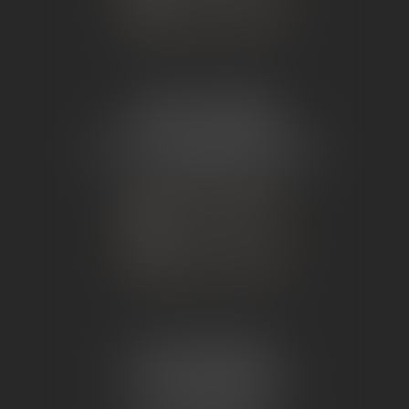
NOUS LOCALISER
ÉTUDE TOURNON
26 Avenue de Nîmes
07302 TOURNON-SUR-RHÔNE
Tél :
04 75 07 91 60
NOUS CONTACTER
NOUS LOCALISER
ÉTUDE ANDANCE
62 Route du St Joseph,
07340 Andance