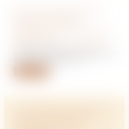
NATIONALITÉ FRANÇAISE PAR
FILIATION : RAPPEL DE
L’OBLIGATION DU JUGE
D’APPLIQUER LA LOI ÉTRANGÈRE
COMPÉTENTE
NOTAIRES
/
Mariage / Divorce / Filiation
En matière de nationalité, l’établissement de
la filiation est déterminant po...
Lire la suite
LE TESA NOUVELLE VERSION : CAP
SUR LA DÉMATÉRIALISATION
TOTALE POUR L'EMPLOI