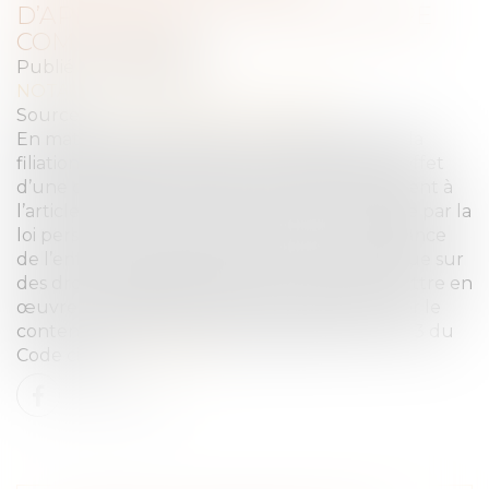
D’APPLIQUER LA LOI ÉTRANGÈRE
COMPÉTENTE
Publié le :
20/05/2025
NOTAIRES
/
Mariage / Divorce / Filiation
Source :
www.lemag-juridique.com
En matière de nationalité, l’établissement de la
filiation est déterminant pour revendiquer l’effet
d’une déclaration de nationalité. Conformément à
l’article 311-14 du Code civil, la filiation est régie par la
loi personnelle de la mère au jour de la naissance
de l’enfant. Le juge français doit, lorsqu’il statue sur
des droits indisponibles comme la filiation, mettre en
œuvre la règle de conflit de lois et rechercher le
contenu du droit étranger applicable (article 3 du
Code civil)...
Lire la suite