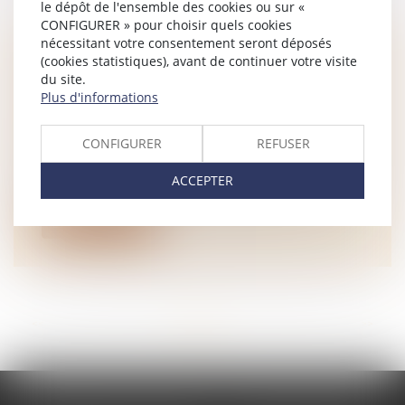
le dépôt de l'ensemble des cookies ou sur «
CONFIGURER » pour choisir quels cookies
nécessitant votre consentement seront déposés
AIDE APPORTÉE À UN PARENT : LA
(cookies statistiques), avant de continuer votre visite
CRÉANCE NAÎT AU MOMENT DE
du site.
Plus d'informations
L'APPAUVRISSEMENT, PAS AU
DÉCÈS
CONFIGURER
REFUSER
NOTAIRES
/
Mariage / Divorce / Filiation
En matière de liquidation et de partage de
ACCEPTER
succession, les parties sont consi...
Lire la suite
<<
<
...
16
17
18
19
20
21
22
...
>
>>