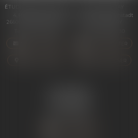
ÉTUDE PONT-DE-L'ISÈRE
ÉTUDE ST PERAY
4, Place des Tilleuls
99 avenue Gross Umstadt
26600 PONT-DE-L'ISÈRE
07130 ST PERAY
Tél :
04 75 01 97 90
Tél :
04 75 81 80 30
NOUS CONTACTER
NOUS CONTACTER
NOUS LOCALISER
NOUS LOCALISER
ÉTUDE SARRAS
1 Avenue de la Gare
07370 SARRAS
Tél :
04 75 23 19 22
NOUS CONTACTER