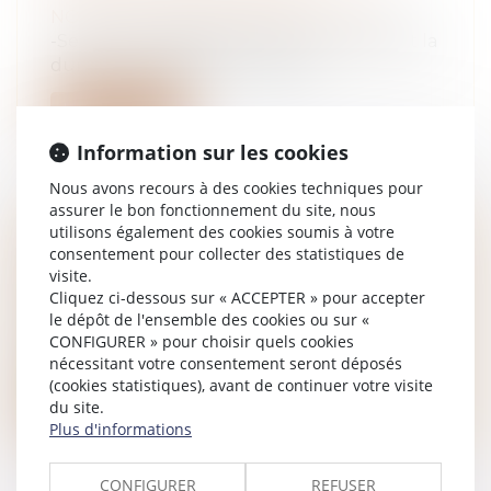
NOTAIRES
/
Mariage / Divorce / Filiation
-Selon l’article 1569 du Code civil, pendant la
durée du mariage, le régime d...
Lire la suite
Information sur les cookies
Nous avons recours à des cookies techniques pour
assurer le bon fonctionnement du site, nous
utilisons également des cookies soumis à votre
FERMAGE IMPAYÉ, BAIL RURAL
consentement pour collecter des statistiques de
visite.
RÉSILIÉ ?
Cliquez ci-dessous sur « ACCEPTER » pour accepter
NOTAIRES
/
Rural
le dépôt de l'ensemble des cookies ou sur «
Si le preneur ne paye pas son loyer, le
CONFIGURER » pour choisir quels cookies
propriétaire des terres peut demander...
nécessitant votre consentement seront déposés
(cookies statistiques), avant de continuer votre visite
Lire la suite
du site.
Plus d'informations
CONFIGURER
REFUSER