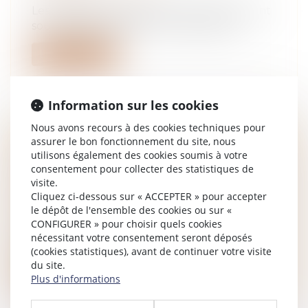
Les régimes de protection des majeurs sont
soumis à des règles communes parmi...
Lire la suite
Information sur les cookies
Nous avons recours à des cookies techniques pour
assurer le bon fonctionnement du site, nous
APPEL CONTRE LE JUGEMENT DE
utilisons également des cookies soumis à votre
DIVORCE LIMITÉ À LA DEMANDE
consentement pour collecter des statistiques de
DE PRESTATION COMPENSATOIRE
visite.
ET INDIVISIBILITÉ DE L’ACTION
Cliquez ci-dessous sur « ACCEPTER » pour accepter
le dépôt de l'ensemble des cookies ou sur «
NOTAIRES
/
Mariage / Divorce / Filiation
CONFIGURER » pour choisir quels cookies
À la suite du prononcé du divorce, l’ex-
nécessitant votre consentement seront déposés
femme avait fait appel de la solution...
(cookies statistiques), avant de continuer votre visite
du site.
Lire la suite
Plus d'informations