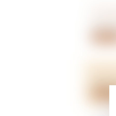
ACTION P
PAS FOR
NOTAIRES
L’action pau
Lire la su
ABATTEME
NOTAIRES
L’abattemen
Lire la su