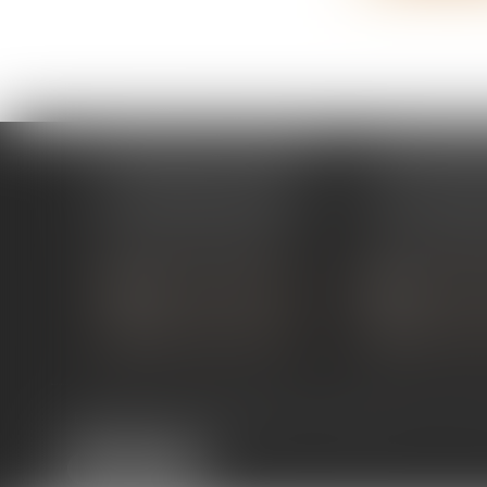
ÉTUDE PONT-DE-L'ISÈRE
ÉTUDE ST 
4, Place des Tilleuls
99 avenue Gros
26600 PONT-DE-L'ISÈRE
07130 ST 
Tél :
04 75 01 97 90
Tél :
04 75 81
NOUS CONTACTER
NOUS CON
NOUS LOCALISER
NOUS LOC
Expertises
Services en ligne
Liens utiles
Actus
Co