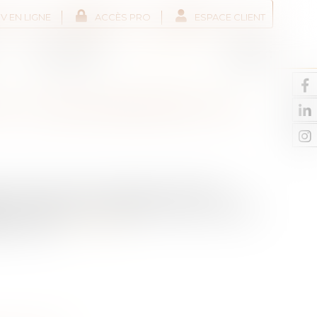
V EN LIGNE
ACCÈS PRO
ESPACE CLIENT
Liens utiles
Actus
Contact
 ET L'ENCADREMENT DU
c de performance énergétique (DPE) est
ions en matière d’immobilier et met en lumière
té du DPE...
Lire la suite