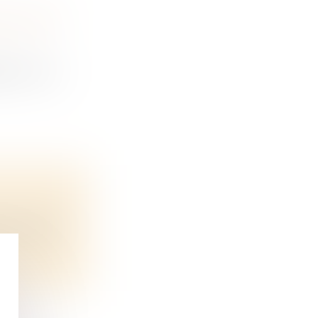
NE, MAIS
le un act...
 aide à l...