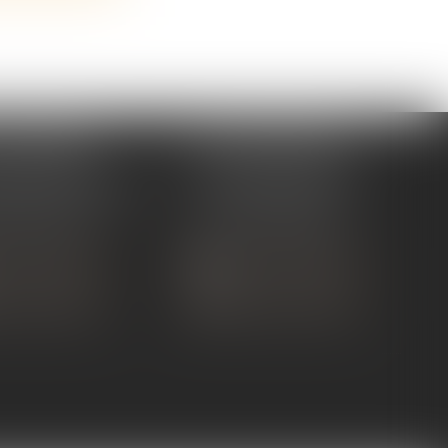
 TOURNON
ÉTUDE ANDANCE
ue de Nîmes
62 Route du St Joseph,
NON-SUR-RHÔNE
07340 Andance
 75 07 91 60
Tél :
04 75 60 50 50
 CONTACTER
NOUS CONTACTER
S LOCALISER
NOUS LOCALISER