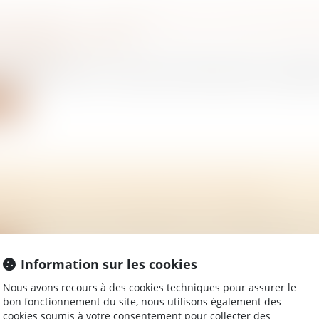
AULIENNE : LA CRÉANCE DOIT ÊTRE CERTAI
CÉMENT CHIFFRÉE
/
Immobilier
lienne permet à un créancier de faire déclarer inopposab
ite
NT JA : TOUT CE QU'IL FAUT SAVOIR
/
Rural
t JA permet aux jeunes agriculteurs qui bénéficient d’une
ite
Information sur les cookies
Nous avons recours à des cookies techniques pour assurer le
bon fonctionnement du site, nous utilisons également des
cookies soumis à votre consentement pour collecter des