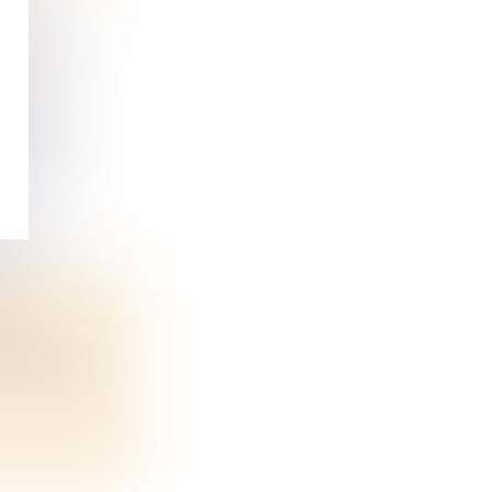
NULLITÉ
t une...
E
nergétique