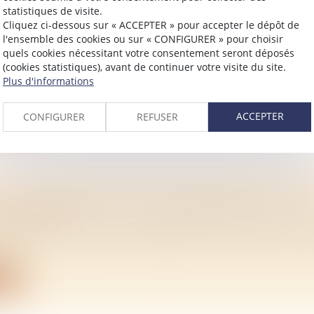
statistiques de visite.
Cliquez ci-dessous sur « ACCEPTER » pour accepter le dépôt de
NOTORIÉTÉ ET FILIATION ANTÉRIEURE : LA 
l'ensemble des cookies ou sur « CONFIGURER » pour choisir
UJOURS ÊTRE INVOQUÉE
quels cookies nécessitant votre consentement seront déposés
/
Mariage / Divorce / Filiation
(cookies statistiques), avant de continuer votre visite du site.
Plus d'informations
e filiation, la délivrance d’un acte de notoriété constatan
ite
ACCEPTER
CONFIGURER
REFUSER
ER LA FIABILITÉ ET L'ENCADREMENT DU DP
/
Immobilier
 comptes confirme que le diagnostic de performance é
ite