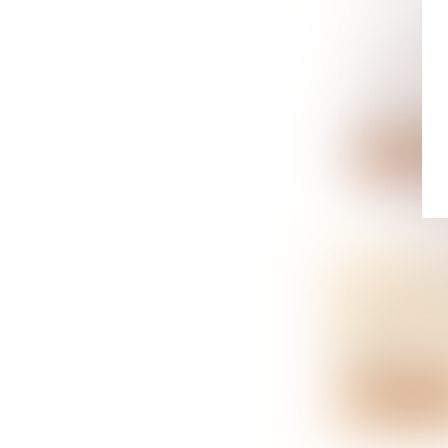
ACTE DE 
PEUT TO
NOTAIRES
En matière d
Lire la su
RENFORC
NOTAIRES
La Cour des
(DP...
Lire la su