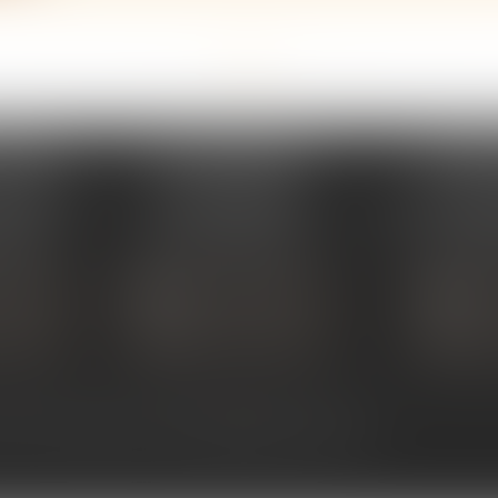
<<
<
...
10
11
12
13
14
15
16
...
>
>>
PERAY
ÉTUDE SARRAS
ÉTUDE
s Umstadt
1 Avenue de la Gare
26 Aven
PERAY
07370 SARRAS
07302 TOUR
 80 30
Tél :
04 75 23 19 22
Tél :
04
TACTER
NOUS CONTACTER
NOUS
ALISER
NOUS LOCALISER
NOU
ntact
Plan du site
Mentions légales
Articles