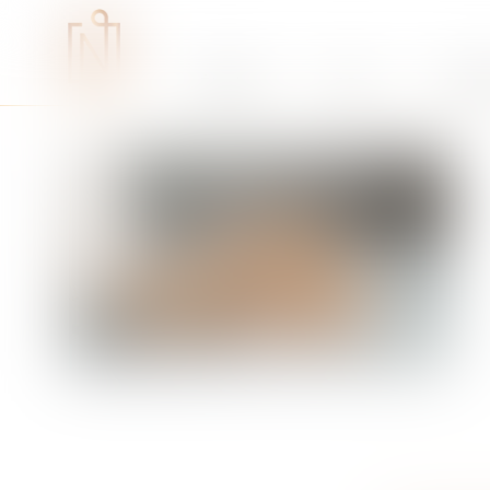
Études
RSE
Expe