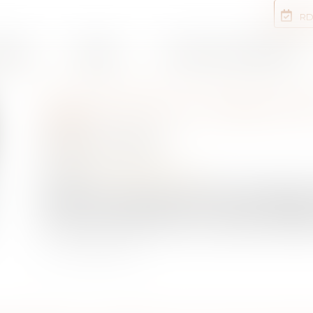
RD
rtises
Equipe
Annonces immobilières
RENFORCER LA FIABILITÉ
DPE
Publié le :
10/07/2025
NOTAIRES
/
Immobilier
Source :
www.actu-juridique.fr
La Cour des comptes confirme que le diagnosti
devenu un outil central pour orienter les décis
les lacunes qui demeurent en matière de fiabili