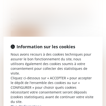
QU’EST-CE QU’UN VIAGER LIBRE ?
NOTAIRES
/
Immobilier
Vous souhaitez acheter un bien en viager ?
Oui, mais en viager libre ou en vi...
Lire la suite
Information sur les cookies
Nous avons recours à des cookies techniques pour
assurer le bon fonctionnement du site, nous
utilisons également des cookies soumis à votre
RÉVERSION: COUPLES MARIÉS OU
consentement pour collecter des statistiques de
NON MARIÉS, CE QUE VOUS DEVEZ
visite.
SAVOIR !
Cliquez ci-dessous sur « ACCEPTER » pour accepter
le dépôt de l'ensemble des cookies ou sur «
NOTAIRES
/
Mariage / Divorce / Filiation
CONFIGURER » pour choisir quels cookies
Si chaque régime de retraite élabore ses
nécessitant votre consentement seront déposés
propres conditions d’accès à la pens...
(cookies statistiques), avant de continuer votre visite
du site.
Lire la suite