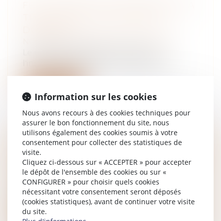
FEU L'INCAPACITÉ DE RECEVOIR À
TITRE GRATUIT DES AIDES À
DOMICILE
NOTAIRES
/
Mariage / Divorce / Filiation
Le Conseil constitutionnel censure
l'incapacité frappant les auxiliaires de v...
Lire la suite
Information sur les cookies
Nous avons recours à des cookies techniques pour
assurer le bon fonctionnement du site, nous
utilisons également des cookies soumis à votre
consentement pour collecter des statistiques de
PACS ET SUCCESSION : DROITS DU
visite.
CONCUBIN SURVIVANT (HÉRITAGE)
Cliquez ci-dessous sur « ACCEPTER » pour accepter
le dépôt de l'ensemble des cookies ou sur «
NOTAIRES
/
Mariage / Divorce / Filiation
CONFIGURER » pour choisir quels cookies
En matière de succession, le pacs ne
nécessitant votre consentement seront déposés
protège pas le concubin survivant. Ses d...
(cookies statistiques), avant de continuer votre visite
du site.
Lire la suite