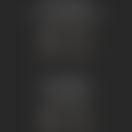
ÉTUDE TOURNON
26 Avenue de Nîmes
07302 TOURNON-SUR-RHÔNE
Tél :
04 75 07 91 60
NOUS CONTACTER
NOUS LOCALISER
ÉTUDE ANDANCE
62 Route du St Joseph,
07340 Andance
Tél :
04 75 60 50 50
NOUS CONTACTER