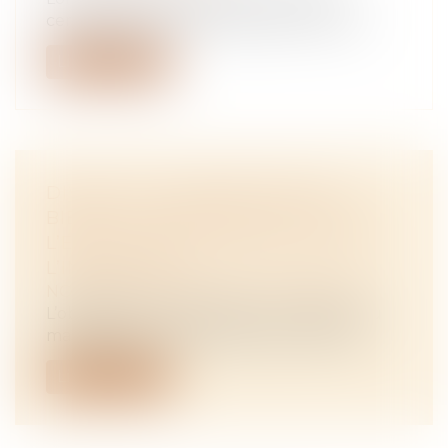
certaines personnes physiques et moral...
Lire la suite
DIVORCE ET SÉPARATION DE
BIENS : LA CRÉANCE EST-ELLE À
L’ENCONTRE DE L’ÉPOUX OU DE
L’INDIVISION ?
NOTAIRES
/
Mariage / Divorce / Filiation
L’obligation de contribuer aux charges du
mariage impose à chaque époux de pa...
Lire la suite