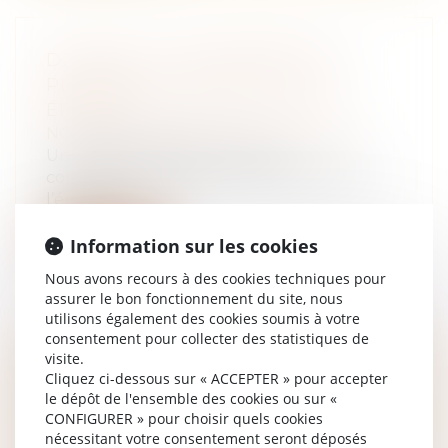
DIVORCE - À QUI REVIENT LE
PLACEMENT RETRAITE D’UN
ÉPOUX ?
NOTAIRES
/
Mariage / Divorce / Filiation
Un compte d’épargne retraite
complémentaire est un bien personnel à
l’époux q...
Lire la suite
Information sur les cookies
Nous avons recours à des cookies techniques pour
assurer le bon fonctionnement du site, nous
utilisons également des cookies soumis à votre
consentement pour collecter des statistiques de
visite.
CONGÉ POUR MOTIF LÉGITIME ET
Cliquez ci-dessous sur « ACCEPTER » pour accepter
SÉRIEUX : PRÉCISION
le dépôt de l'ensemble des cookies ou sur «
CONFIGURER » pour choisir quels cookies
CONCERNANT LES CONDITIONS DE
nécessitant votre consentement seront déposés
RESSOURCES DU LOCATAIRE