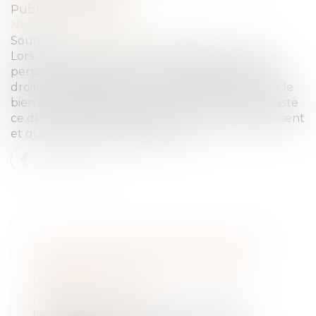
Publié le :
14/11/2024
NOTAIRES
/
Immobilier
Source :
formation.lefebvre-dalloz.fr
Lors de la vente d’un bien immobilier, certaines
personnes physiques et morales disposent d’un
droit de préemption qui leur permet d'acquérir le
bien à la place de l’acheteur initial. En quoi consiste
ce droit, quelles sont les personnes qui en disposent
et quels sont les délais impartis ?...
Lire la suite
TOUT SAVOIR SUR LE DROIT DE
PRÉEMPTION POUR LA VENTE
IMMOBILIÈRE
NOTAIRES
/
Immobilier
Lors de la vente d’un bien immobilier,