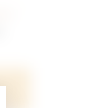
 LOI «
cé
 f...