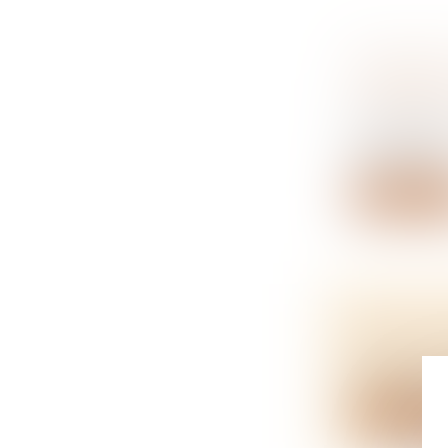
RELANCE 
LOGEMEN
NOTAIRES
Pour relanc
notamment.
Lire la su
CALCUL D
NOTAIRES
À partir du 1
Lire la su