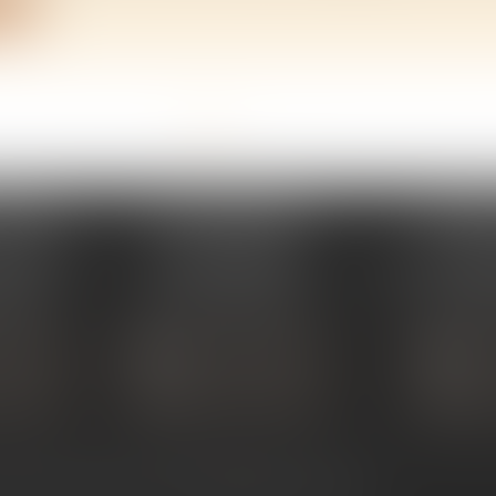
ite
<<
<
1
2
3
4
5
6
7
...
>
>>
PERAY
ÉTUDE SARRAS
ÉTUDE
s Umstadt
1 Avenue de la Gare
26 Aven
PERAY
07370 SARRAS
07302 TOUR
 80 30
Tél :
04 75 23 19 22
Tél :
04
TACTER
NOUS CONTACTER
NOUS
ALISER
NOUS LOCALISER
NOU
ntact
Plan du site
Mentions légales
Articles