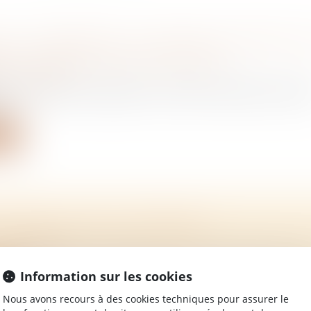
DE L’IMMOBILIER : UN NOUVEAU PROJET DE
T » ATTENDU POUR L’ÉTÉ 2026
/
Immobilier
er le marché du logement, le Premier ministre a annon
..
ite
U DPE : CE QUI VA CHANGER
/
Immobilier
er janvier 2026, le coefficient de conversion de l’électricité
Information sur les cookies
ite
Nous avons recours à des cookies techniques pour assurer le