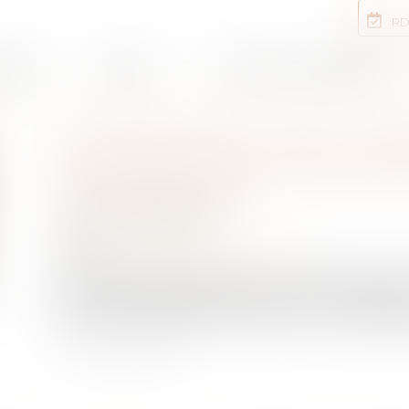
RD
rtises
Equipe
Annonces immobilières
ENCADREMENT DES LOYE
D’HABITATION : PROLONG
JUSQU’EN 2026
Publié le :
05/09/2025
NOTAIRES
/
Immobilier
Source :
www.lemag-juridique.com
Face aux difficultés d’accès au logement dans le
par une population supérieure à 50 000 habitant
demande, le législateur a instauré un mécanism