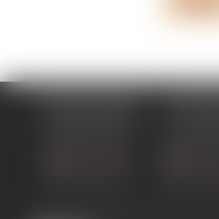
Lire la su
ÉTUDE PONT-DE-L'ISÈRE
ÉTUDE ST 
4, Place des Tilleuls
99 avenue Gros
26600 PONT-DE-L'ISÈRE
07130 ST 
Tél :
04 75 01 97 90
Tél :
04 75 81
NOUS CONTACTER
NOUS CON
NOUS LOCALISER
NOUS LOC
Expertises
Services en ligne
Liens utiles
Actus
Co