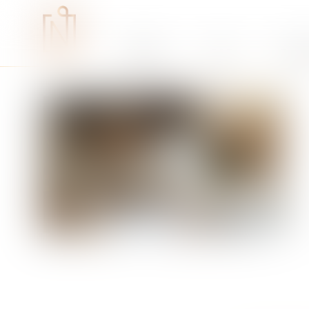
Études
RSE
Expe