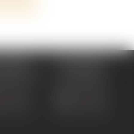
 TOURNON
ÉTUDE ANDANCE
ue de Nîmes
62 Route du St Joseph,
NON-SUR-RHÔNE
07340 Andance
 75 07 91 60
Tél :
04 75 60 50 50
 CONTACTER
NOUS CONTACTER
S LOCALISER
NOUS LOCALISER