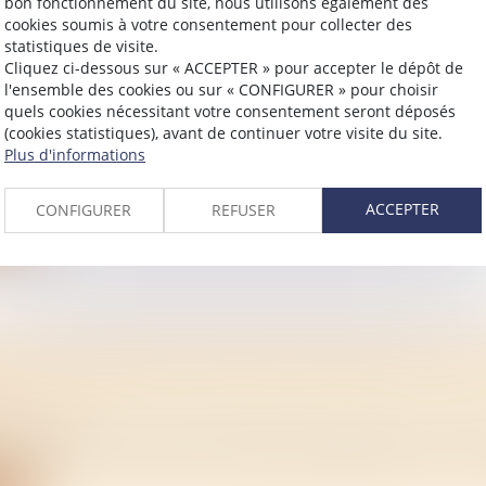
bon fonctionnement du site, nous utilisons également des
cookies soumis à votre consentement pour collecter des
statistiques de visite.
Cliquez ci-dessous sur « ACCEPTER » pour accepter le dépôt de
l'ensemble des cookies ou sur « CONFIGURER » pour choisir
MENT DES LOYERS DES BAUX D’HABITATION
quels cookies nécessitant votre consentement seront déposés
ATION DU DISPOSITIF JUSQU’EN 2026
(cookies statistiques), avant de continuer votre visite du site.
Plus d'informations
/
Immobilier
ficultés d’accès au logement dans les zones urbaines dite
ACCEPTER
CONFIGURER
REFUSER
ite
ION DU DÉCRET D'APPLICATION DE LA LOI 
É
/
Immobilier
 2025-814 du 12 août 2025 relatif au diagnostic structure