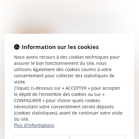
POUR LES PROPRIÉTAIRES
NOTAIRES
/
Immobilier
Un plafonnement temporaire La hausse de
l'IRL à 3,5 % sur un an. Cette mesure...
Lire la suite
Information sur les cookies
Nous avons recours à des cookies techniques pour
assurer le bon fonctionnement du site, nous
utilisons également des cookies soumis à votre
consentement pour collecter des statistiques de
PROTECTION DU LOGEMENT DE
visite.
LA FAMILLE
Cliquez ci-dessous sur « ACCEPTER » pour accepter
le dépôt de l'ensemble des cookies ou sur «
NOTAIRES
/
Immobilier
CONFIGURER » pour choisir quels cookies
Une donation par un époux du logement
nécessitant votre consentement seront déposés
de la famille avec réserve d’usufruit,...
(cookies statistiques), avant de continuer votre visite
du site.
Lire la suite
Plus d'informations