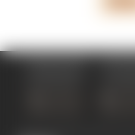
Lire la su
ÉTUDE PONT-DE-L'ISÈRE
ÉTUDE ST 
4, Place des Tilleuls
99 avenue Gros
26600 PONT-DE-L'ISÈRE
07130 ST 
Tél :
04 75 01 97 90
Tél :
04 75 81
NOUS CONTACTER
NOUS CON
NOUS LOCALISER
NOUS LOC
Expertises
Services en ligne
Liens utiles
Actus
Co