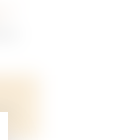
 SON
ux est...
N : DE
’infil...