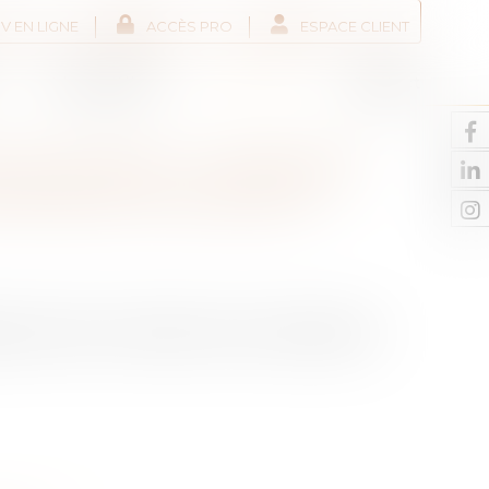
V EN LIGNE
ACCÈS PRO
ESPACE CLIENT
Liens utiles
Actus
Contact
 DE VENTE : COMMENT
 RÉTRACTION DES 10
itez annuler le compromis ou la promesse de