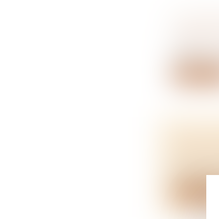
UN VOIS
TERRAIN
NOTAIRES
Obliger un v
Lire la su
INFILTR
QUELS R
NOTAIRES
De quels rec
Lire la su