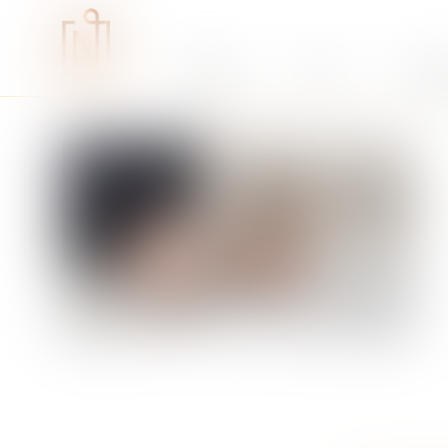
Études
RSE
Expe