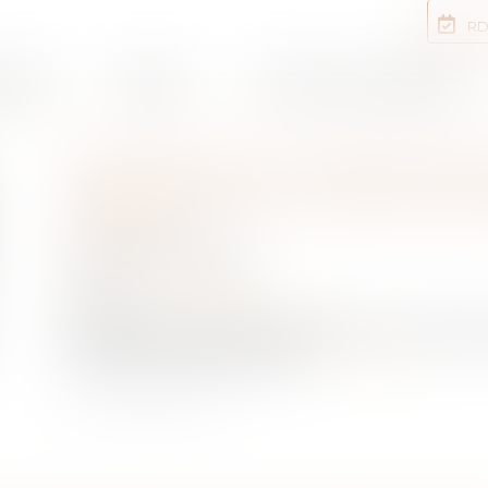
RD
rtises
Equipe
Annonces immobilières
IMMOBILIER. COMPROMIS
BÉNÉFICIER DU DÉLAI DE
JOURS ?
Publié le :
17/12/2020
NOTAIRES
/
Immobilier
Source :
www.ledauphine.com
En raison de difficultés financières, vous souha
vente que vous avez signé...
Lire la suite