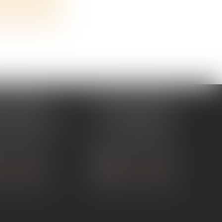
 TOURNON
ÉTUDE ANDANCE
ue de Nîmes
62 Route du St Joseph,
NON-SUR-RHÔNE
07340 Andance
 75 07 91 60
Tél :
04 75 60 50 50
 CONTACTER
NOUS CONTACTER
S LOCALISER
NOUS LOCALISER