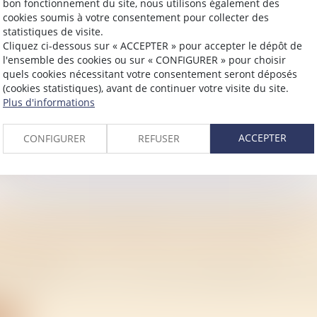
bon fonctionnement du site, nous utilisons également des
cookies soumis à votre consentement pour collecter des
statistiques de visite.
Cliquez ci-dessous sur « ACCEPTER » pour accepter le dépôt de
IER. COMPROMIS DE VENTE : COMMENT BÉN
l'ensemble des cookies ou sur « CONFIGURER » pour choisir
 DE RÉTRACTION DES 10 JOURS ?
quels cookies nécessitant votre consentement seront déposés
(cookies statistiques), avant de continuer votre visite du site.
/
Immobilier
Plus d'informations
 difficultés financières, vous souhaitez annuler le compr
ite
ACCEPTER
CONFIGURER
REFUSER
E DE VENTE IMMOBILIÈRE : SON FORMALIS
UL BUT DE PROTÉGER LE PROMETTANT
/
Immobilier
le analysé comme une promesse synallagmatique de ve