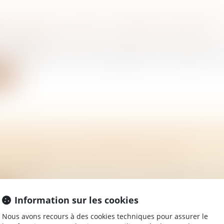
IN N'EST PAS TOUJOURS OBLIGÉ DE PRÊTER
 POUR DES TRAVAUX - DIVERS | BFM IMMO
/
Immobilier
oisin à mettre son terrain à disposition le temps des trava
ite
ATION D'EAU ET PROBLÈME DE CONSTRUCTIO
ECOURS DISPOSE LE PROPRIÉTAIRE ?
/
Immobilier
ours dispose le propriétaire d’un bien immobilier victime d
ite
Information sur les cookies
Nous avons recours à des cookies techniques pour assurer le