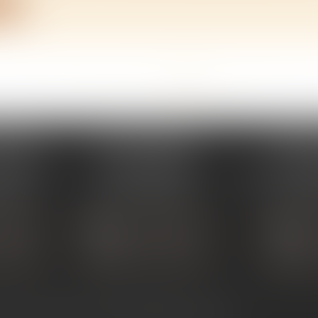
ite
<<
<
...
52
53
54
55
56
57
58
>
>>
PERAY
ÉTUDE SARRAS
ÉTUDE
s Umstadt
1 Avenue de la Gare
26 Aven
PERAY
07370 SARRAS
07302 TOUR
 80 30
Tél :
04 75 23 19 22
Tél :
04
TACTER
NOUS CONTACTER
NOUS
ALISER
NOUS LOCALISER
NOU
ntact
Plan du site
Mentions légales
Articles