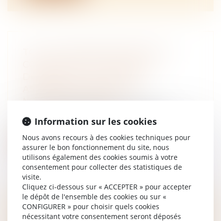
TOUT COPROPRIÉTAIRE PEUT
CONTESTER LES MANDATS
DONNÉS EN VUE D'UNE
ASSEMBLÉE GÉNÉRALE
NOTAIRES
/
Immobilier
Tout copropriétaire est recevable à
Information sur les cookies
contester la régularité des pouvoirs de r...
Nous avons recours à des cookies techniques pour
Lire la suite
assurer le bon fonctionnement du site, nous
utilisons également des cookies soumis à votre
consentement pour collecter des statistiques de
visite.
Cliquez ci-dessous sur « ACCEPTER » pour accepter
le dépôt de l'ensemble des cookies ou sur «
CONFIGURER » pour choisir quels cookies
CARNET D’INFORMATION DU
nécessitant votre consentement seront déposés
LOGEMENT : IL ENTRE EN VIGUEUR