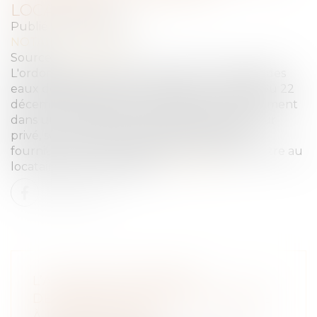
LOCATAIRE
Publié le :
27/01/2023
NOTAIRES
/
Immobilier
Source :
www.efl.fr
L'ordonnance relative à l'accès et à la qualité des
eaux destinées à la consommation humaine du 22
décembre 2022 impose au bailleur d'un logement
dans un immeuble en monopropriété (secteur
privé, secteur HLM), lorsque le contrat de
fourniture n'est pas individualisé, de transmettre au
locataire la facture d'eau...
Lire la suite
L’ACTION EN GARANTIE
DÉCENNALE N’EST PAS OUVERTE
À L’USUFRUITIER