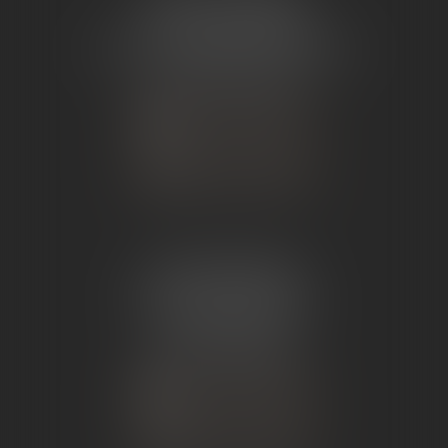
ÉTUDE TOURNON
26 Avenue de Nîmes
07302 TOURNON-SUR-RHÔNE
Tél :
04 75 07 91 60
NOUS CONTACTER
NOUS LOCALISER
ÉTUDE ANDANCE
62 Route du St Joseph,
07340 Andance
Tél :
04 75 60 50 50
NOUS CONTACTER
NOUS LOCALISER