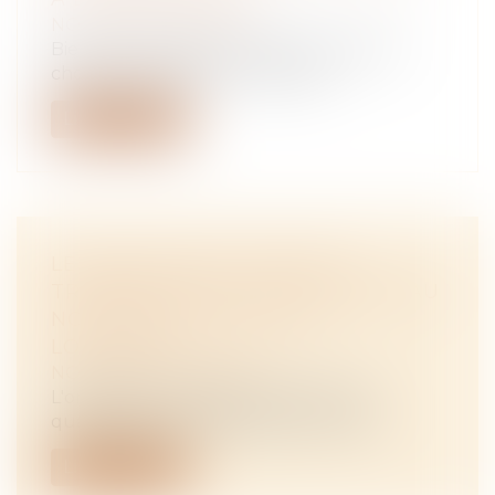
NOTAIRES
/
Immobilier
Bien que titulaire du droit de jouir de la
chose, l’usufruitier n’en est pas...
Lire la suite
LE BAILLEUR EST TENU DE
TRANSMETTRE LA FACTURE D'EAU
NON INDIVIDUALISÉE AU
LOCATAIRE
NOTAIRES
/
Immobilier
L'ordonnance relative à l'accès et à la
qualité des eaux destinées à la conso...
Lire la suite