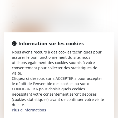
2025 EST PUBLIÉ
NOTAIRES
/
Immobilier
L’indice de référence des loyers (IRL)
s’établit à 146,68 au deuxième trimest...
Lire la suite
Information sur les cookies
Nous avons recours à des cookies techniques pour
assurer le bon fonctionnement du site, nous
utilisons également des cookies soumis à votre
consentement pour collecter des statistiques de
ACTION PAULIENNE : LA CRÉANCE
visite.
DOIT ÊTRE CERTAINE, MAIS PAS
Cliquez ci-dessous sur « ACCEPTER » pour accepter
FORCÉMENT CHIFFRÉE
le dépôt de l'ensemble des cookies ou sur «
NOTAIRES
/
Immobilier
CONFIGURER » pour choisir quels cookies
L’action paulienne permet à un créancier de
nécessitant votre consentement seront déposés
faire déclarer inopposable un act...
(cookies statistiques), avant de continuer votre visite
du site.
Plus d'informations
Lire la suite