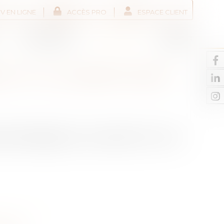
V EN LIGNE
ACCÈS PRO
ESPACE CLIENT
Liens utiles
Actus
Contact
 A-T-IL LE DROIT DE SE
 se désengager en cours de bail ? En a-t-il le