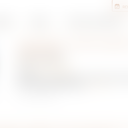
RD
rtises
Equipe
Annonces immobilières
LOCATION : VOTRE GARANT
DÉSISTER ?
Publié le :
28/10/2021
NOTAIRES
/
Immobilier
Source :
www.leprogres.fr
Vous louez un logement et votre garant souhaite
droit ? Éléments de réponses.
Lire la suite