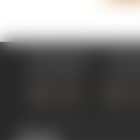
ÉTUDE PONT-DE-L'ISÈRE
ÉTUDE ST 
4, Place des Tilleuls
99 avenue Gros
26600 PONT-DE-L'ISÈRE
07130 ST 
Tél :
04 75 01 97 90
Tél :
04 75 81
NOUS CONTACTER
NOUS CON
NOUS LOCALISER
NOUS LOC
Expertises
Services en ligne
Liens utiles
Actus
Co