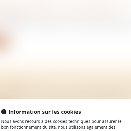
AGENCE : VENDEUR, CE JOLI GESTE GRATUIT
UVEZ ACCORDER À VOTRE ACQUÉREUR
/
Immobilier
 vous signez un mandat avec un agent immobilier, insist
ite
 : VOTRE GARANT A-T-IL LE DROIT DE SE D
/
Immobilier
un logement et votre garant souhaite se désengager en
Information sur les cookies
ite
Nous avons recours à des cookies techniques pour assurer le
bon fonctionnement du site, nous utilisons également des