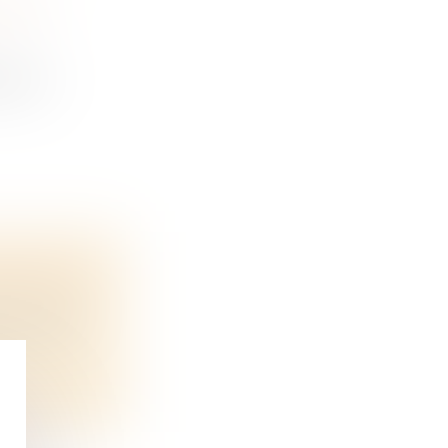
 QUE
ez pour
ÉSISTER ?
 cours de