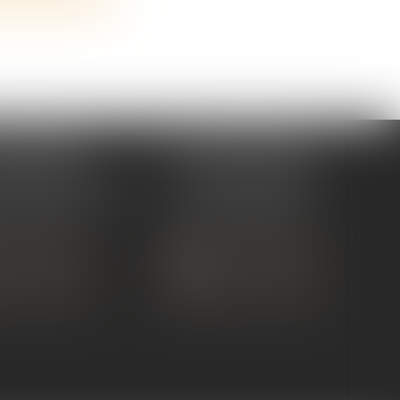
 TOURNON
ÉTUDE ANDANCE
ue de Nîmes
62 Route du St Joseph,
NON-SUR-RHÔNE
07340 Andance
 75 07 91 60
Tél :
04 75 60 50 50
 CONTACTER
NOUS CONTACTER
S LOCALISER
NOUS LOCALISER