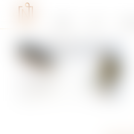
Études
RSE
Expe