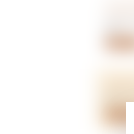
FRAIS D’
VOUS PO
NOTAIRES
Vendeur, si
que...
Lire la su
LOCATION
NOTAIRES
Vous louez 
bai...
Lire la su