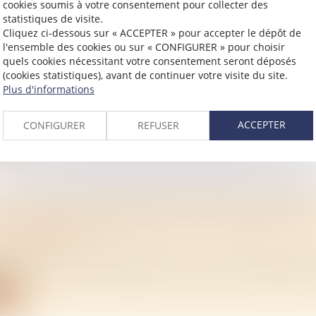
cookies soumis à votre consentement pour collecter des
statistiques de visite.
Cliquez ci-dessous sur « ACCEPTER » pour accepter le dépôt de
 EN INDIVISION: QUI PAIE LA TAXE D'HABI
l'ensemble des cookies ou sur « CONFIGURER » pour choisir
quels cookies nécessitant votre consentement seront déposés
/
Immobilier
(cookies statistiques), avant de continuer votre visite du site.
ez une maison ou un appartement en indivision avec vos
Plus d'informations
ite
ACCEPTER
CONFIGURER
REFUSER
AT DE SOULTE: COMMENT FONCTIONNE CET
ON FINANCIÈRE ?
/
Immobilier
tez être l’unique propriétaire d’un bien immeuble dans le
ite