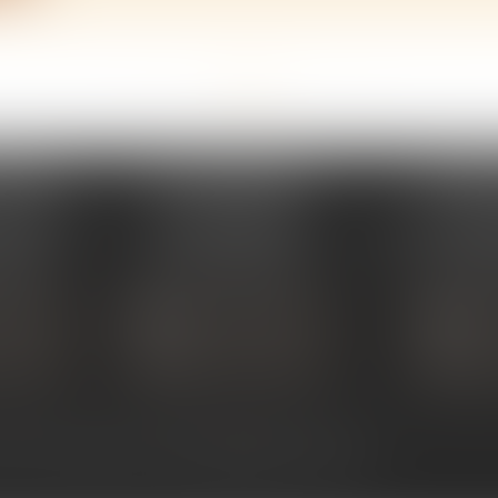
<<
<
...
44
45
46
47
48
49
50
...
>
>>
PERAY
ÉTUDE SARRAS
ÉTUDE
s Umstadt
1 Avenue de la Gare
26 Aven
PERAY
07370 SARRAS
07302 TOUR
 80 30
Tél :
04 75 23 19 22
Tél :
04
TACTER
NOUS CONTACTER
NOUS
ALISER
NOUS LOCALISER
NOU
ntact
Plan du site
Mentions légales
Articles