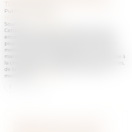
TOURISME À L'ÉCHELLE LOCALE
Publié le :
30/05/2024
NOTAIRES
/
Immobilier
Source :
www.vie-publique.fr
Cette proposition de loi transpartisane entend
encadrer les meublés de tourisme type AirBnb
pour favoriser le logement permanent : fiscalité
moins favorable, DPE obligatoire, pouvoirs des
maires renforcés... Il s'agit d'apporter une réponse à
la crise du logement dans de nombreux territoires,
de la Bretagne au Sud-Ouest, du littoral à la
montagne...
Lire la suite
PROPOSITION DE LOI VISANT À
RENFORCER LES OUTILS DE