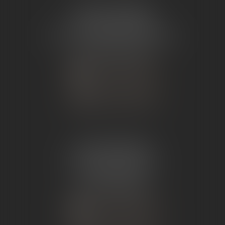
ÉTUDE TOURNON
26 Avenue de Nîmes
07302 TOURNON-SUR-RHÔNE
Tél :
04 75 07 91 60
NOUS CONTACTER
NOUS LOCALISER
ÉTUDE ANDANCE
62 Route du St Joseph,
07340 Andance
Tél :
04 75 60 50 50
NOUS CONTACTER