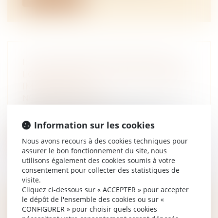
LES NOUVEAUTÉS ISSUES DE LA
LOI DU 15 AVRIL 2024 EN MATIÈRE
IMMOBILIÈRE
NOTAIRES
/
Immobilier
La loi n°2024-346 du 15 avril 2024 visant à
adapter le droit de la responsabi...
Information sur les cookies
Lire la suite
Nous avons recours à des cookies techniques pour
assurer le bon fonctionnement du site, nous
utilisons également des cookies soumis à votre
consentement pour collecter des statistiques de
visite.
Cliquez ci-dessous sur « ACCEPTER » pour accepter
le dépôt de l'ensemble des cookies ou sur «
UNE NOUVELLE ACTION EN
CONFIGURER » pour choisir quels cookies
BORNAGE IMPLIQUE QUE LA