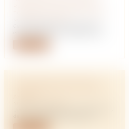
RÉGULATION DES MEUBLÉS DE
TOURISME À L'ÉCHELLE LOCALE
NOTAIRES
/
Immobilier
Cette proposition de loi transpartisane
entend encadrer les meublés de touris...
Lire la suite
L'OCCUPATION GRATUITE DE
L'IMMEUBLE DE LA SCI PAR UN
ASSOCIÉ
NOTAIRES
/
Immobilier
Une SCI, constituée par un couple dont les
deux membres sont associés, est pr...
Lire la suite