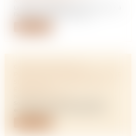
NOTAIRES
/
Immobilier
La garantie légale des vices cachés permet à
l’acheteur d’un bien affecté d’u...
Lire la suite
CHEMIN COMMUNAL ET
PRESCRIPTION ACQUISITIVE D’UNE
SERVITUDE DE PASSAGE NON
ÉQUIVOQUE
NOTAIRES
/
Immobilier
Soutenant que leurs parcelles étaient
enclavées, des particuliers avaient ass...
Lire la suite