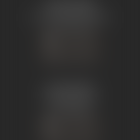
ÉTUDE TOURNON
26 Avenue de Nîmes
07302 TOURNON-SUR-RHÔNE
Tél :
04 75 07 91 60
NOUS CONTACTER
NOUS LOCALISER
ÉTUDE ANDANCE
62 Route du St Joseph,
07340 Andance
Tél :
04 75 60 50 50
NOUS CONTACTER