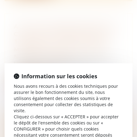
ACTION EN REMBOURSEMENT DE
CELUI QUI A CONSTRUIT SUR LE
TERRAIN D'AUTRUI AVEC DES
MATÉRIAUX LUI APPARTENANT
NOTAIRES
/
Immobilier
L'action en remboursement de celui qui a
construit sur le terrain d'autrui av...
Information sur les cookies
Lire la suite
Nous avons recours à des cookies techniques pour
assurer le bon fonctionnement du site, nous
utilisons également des cookies soumis à votre
consentement pour collecter des statistiques de
visite.
Cliquez ci-dessous sur « ACCEPTER » pour accepter
FRAIS DE CONSEIL PRÉLEVÉS PAR
le dépôt de l'ensemble des cookies ou sur «
CONFIGURER » pour choisir quels cookies
LES COURTIERS IMMOBILIERS,
nécessitant votre consentement seront déposés