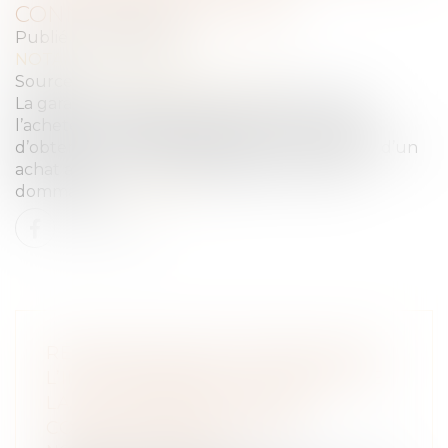
CONNAISSANCE DU VICE
Publié le :
02/11/2023
NOTAIRES
/
Immobilier
Source :
www.lemag-juridique.com
La garantie légale des vices cachés permet à
l’acheteur d’un bien affecté d’un vice caché
d’obtenir un remboursement total ou partiel d’un
achat ainsi qu’une indemnisation en cas de
dommage...
Lire la suite
RÉALISATION DES TRAVAUX PAR
L’INTERMÉDIAIRE DU GÉRANT DE
LA SCI : PRÉSOMPTION DE
CONNAISSANCE DU VICE