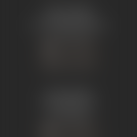
ÉTUDE TOURNON
26 Avenue de Nîmes
07302 TOURNON-SUR-RHÔNE
Tél :
04 75 07 91 60
NOUS CONTACTER
NOUS LOCALISER
ÉTUDE ANDANCE
62 Route du St Joseph,
07340 Andance
Tél :
04 75 60 50 50
NOUS CONTACTER