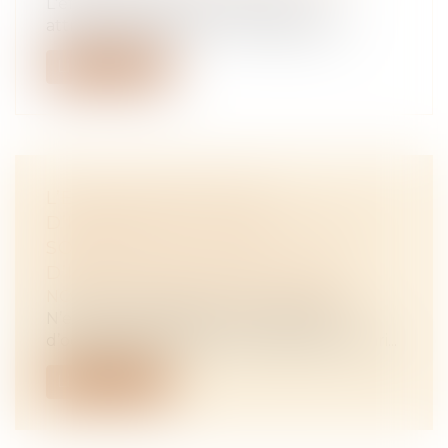
L'effet déclaratif du partage et les
attributions divises qui rétroagissent a...
Lire la suite
L’ÉPOUX NE DOIT PAS
D’INDEMNITÉ D’OCCUPATION À
SON EX S’IL N’Y A PAS
D’INDIVISION EN JOUISSANCE
NOTAIRES
/
Mariage / Divorce / Filiation
N’est pas redevable d’une indemnité
d’occupation envers son ex-épouse le mari...
Lire la suite