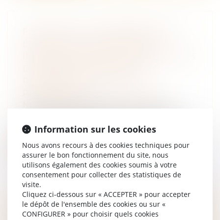
FIXATION DE LA RÉSIDENCE DE
L’ENFANT ET COMPÉTENCE
INTERNATIONALE DU JUGE EN CAS
DE MODIFICATION DE LA
RÉSIDENCE EN COURS DE
PROCÉDURE
NOTAIRES
/
Mariage / Divorce / Filiation
Saisie d’une demande en divorce d’un
couple marié en Espagne, dont l’épouse e...
Information sur les cookies
Nous avons recours à des cookies techniques pour
Lire la suite
assurer le bon fonctionnement du site, nous
utilisons également des cookies soumis à votre
consentement pour collecter des statistiques de
visite.
Cliquez ci-dessous sur « ACCEPTER » pour accepter
le dépôt de l'ensemble des cookies ou sur «
DÉLÉGATION D’AUTORITÉ
CONFIGURER » pour choisir quels cookies