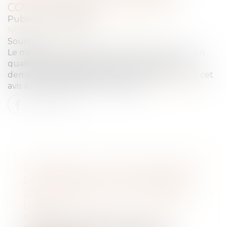
COMMUNIQUÉ AUX PARTIES
Publié le :
20/06/2023
NOTAIRES
/
Mariage / Divorce / Filiation
Source :
www.efl.fr
Le ministère public, lorsqu’il rend un avis écrit en
qualité de partie jointe dans le cadre d’une
demande de délégation d’autorité, doit mettre cet
avis à la disposition des requérants...
Lire la suite
DOMAINE DE L’EFFET DÉCLARATIF
DU PARTAGE : NI PLUS NI MOINS
QUE LES BIENS QUI COMPOSENT
LE LOT
NOTAIRES
/
Mariage / Divorce / Filiation