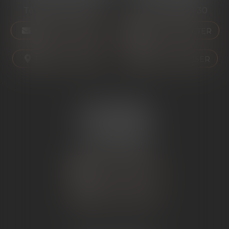
Tél :
04 75 01 97 90
Tél :
04 75 81 80 30
NOUS CONTACTER
NOUS CONTACTER
NOUS LOCALISER
NOUS LOCALISER
ÉTUDE SARRAS
1 Avenue de la Gare
07370 SARRAS
Tél :
04 75 23 19 22
NOUS CONTACTER
NOUS LOCALISER