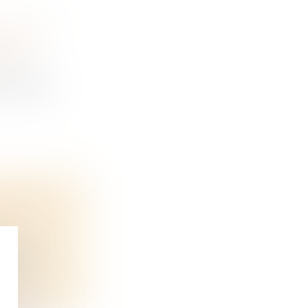
GÉRANT
IÉ
 d’affai...
EMBLÉE
edi la...