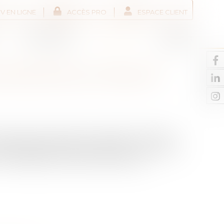
V EN LIGNE
ACCÈS PRO
ESPACE CLIENT
Liens utiles
Actus
Contact
NTRE ÉPOUX: FRAIS ET
droit à une part de sa succession. Ses droits
s dispositions prises en sa faveur. Sur le plan
il est totalement exonéré de droits de