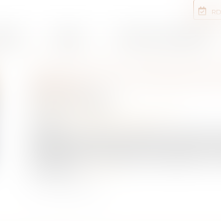
RD
rtises
Equipe
Annonces immobilières
DROITS DE SUCCESSION E
RÈGLES
Publié le :
01/12/2020
NOTAIRES
/
Mariage / Divorce / Filiation
Source :
www.boursorama.com
Au décès d'un époux, son conjoint non divorcé a 
dépendent de la qualité des autres héritiers et de
fiscal, il est dans une situation avantageuse car 
succession...
Lire la suite