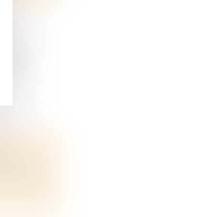
PABLE »
 mal...
GLES
a succes...