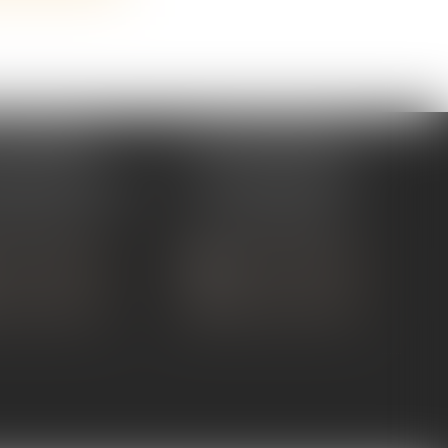
 TOURNON
ÉTUDE ANDANCE
ue de Nîmes
62 Route du St Joseph,
NON-SUR-RHÔNE
07340 Andance
 75 07 91 60
Tél :
04 75 60 50 50
 CONTACTER
NOUS CONTACTER
S LOCALISER
NOUS LOCALISER