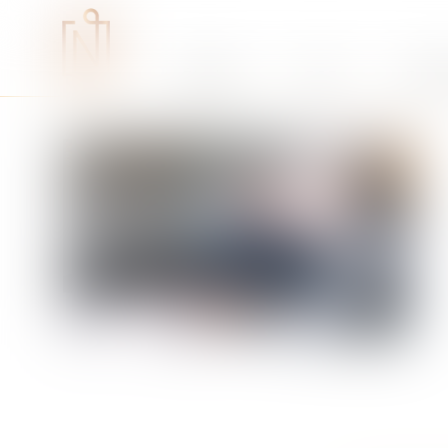
Études
RSE
Expe