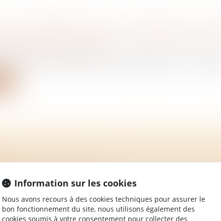
ONS D’INDEMNISATION DU GÉNÉALOGISTE-
ES : INTERVENTION UTILE ET TRAVAIL JUSTIF
/
Mariage / Divorce / Filiation
personne se sait héritière, le généalogiste, comme gérant
ite
ION HORS MARIAGE APPROUVÉE PAR L’ASS
LE
/
Mariage / Divorce / Filiation
osition de la droite, l’Assemblée nationale a adopté vendr
Information sur les cookies
Nous avons recours à des cookies techniques pour assurer le
ite
bon fonctionnement du site, nous utilisons également des
cookies soumis à votre consentement pour collecter des