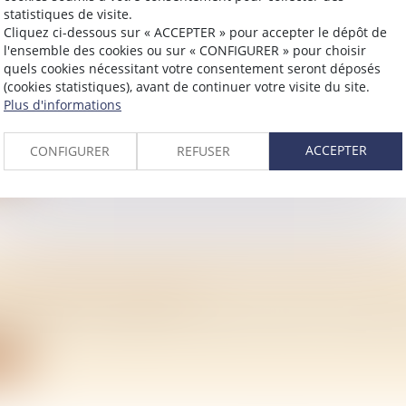
statistiques de visite.
Cliquez ci-dessous sur « ACCEPTER » pour accepter le dépôt de
l'ensemble des cookies ou sur « CONFIGURER » pour choisir
quels cookies nécessitant votre consentement seront déposés
 PATRIMOINE D’UNE PERSONNE DITE « INCA
(cookies statistiques), avant de continuer votre visite du site.
Plus d'informations
/
Mariage / Divorce / Filiation
itaire qui frappe révèle la vulnérabilité de chacun face à la
ACCEPTER
CONFIGURER
REFUSER
ite
E SUCCESSION ENTRE ÉPOUX: FRAIS ET RÈ
/
Mariage / Divorce / Filiation
n époux, son conjoint non divorcé a droit à une part de s
ite