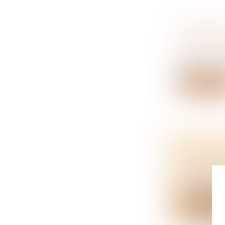
CONDITI
D’AFFAIR
NOTAIRES
Même si une 
Lire la su
L’ADOPT
NATIONA
NOTAIRES
Malgré l’opp
Lire la su