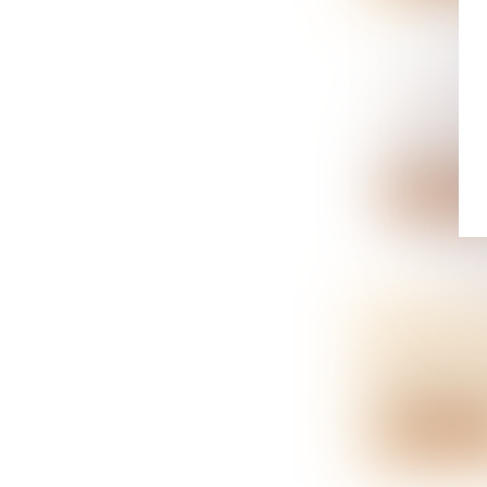
GÉRER LE
NOTAIRES
La crise san
Lire la su
DROITS D
NOTAIRES
Au décès d'u
Lire la su