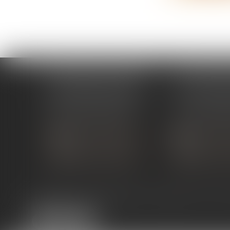
ÉTUDE PONT-DE-L'ISÈRE
ÉTUDE ST 
4, Place des Tilleuls
99 avenue Gros
26600 PONT-DE-L'ISÈRE
07130 ST 
Tél :
04 75 01 97 90
Tél :
04 75 81
NOUS CONTACTER
NOUS CON
NOUS LOCALISER
NOUS LOC
Expertises
Services en ligne
Liens utiles
Actus
Co