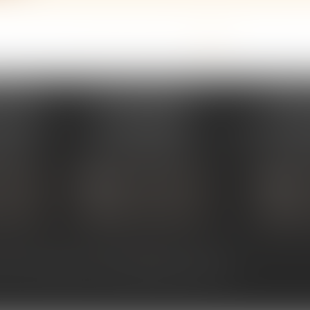
<<
<
...
45
46
47
48
49
50
51
>
>>
PERAY
ÉTUDE SARRAS
ÉTUDE
s Umstadt
1 Avenue de la Gare
26 Aven
PERAY
07370 SARRAS
07302 TOUR
 80 30
Tél :
04 75 23 19 22
Tél :
04
TACTER
NOUS CONTACTER
NOUS
ALISER
NOUS LOCALISER
NOU
ntact
Plan du site
Mentions légales
Articles