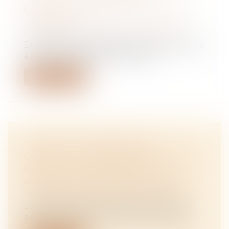
CASSATION REFUSE L’ADOPTION
PLÉNIÈRE
NOTAIRES
/
Mariage / Divorce / Filiation
En principe, les jugements étrangers relatifs
à l’état des personnes produise...
Lire la suite
DIVORCE ET REMARIAGE :
QUELLES CONSÉQUENCES SUR LA
PENSION ALIMENTAIRE ET LA
PRESTATION COMPENSATOIRE ?
NOTAIRES
/
Mariage / Divorce / Filiation
Lorsqu’un divorce est prononcé, le juge
peut imposer le versement de sommes d...