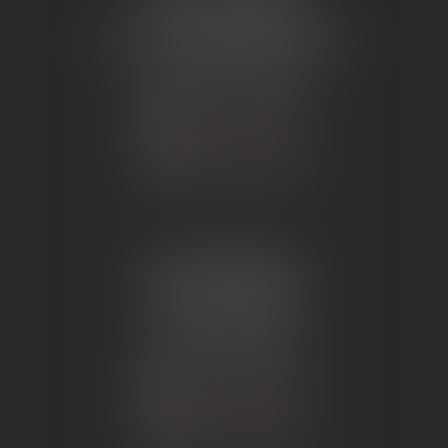
26 Avenue de Nîmes
07302 TOURNON-SUR-RHÔNE
Tél :
04 75 07 91 60
NOUS CONTACTER
NOUS LOCALISER
ÉTUDE ANDANCE
62 Route du St Joseph,
07340 Andance
Tél :
04 75 60 50 50
NOUS CONTACTER
NOUS LOCALISER