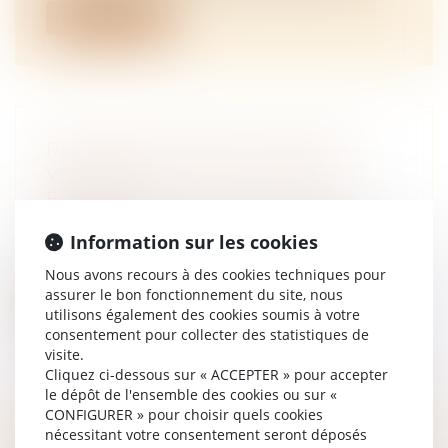
Lire la suite
PROCRÉATION POST MORTEM :
VERS UNE AUTORISATION EN
FRANCE ?
NOTAIRES
/
Mariage / Divorce / Filiation
Information sur les cookies
Interdite en France depuis l’adoption des
lois de bioéthique en 1994, la proc...
Nous avons recours à des cookies techniques pour
assurer le bon fonctionnement du site, nous
Lire la suite
utilisons également des cookies soumis à votre
consentement pour collecter des statistiques de
visite.
Cliquez ci-dessous sur « ACCEPTER » pour accepter
le dépôt de l'ensemble des cookies ou sur «
CONFIGURER » pour choisir quels cookies
nécessitant votre consentement seront déposés
LES FRANÇAIS ET LES RÉGIMES