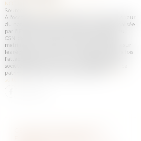
NOTAIRES
/
Mariage / Divorce / Filiation
Source :
presse.notaires.fr
À l'occasion de la Saint-Valentin, le Conseil supérieur
du notariat dévoile une enquête exclusive* réalisée
par l'IFOP pour l’Institut d’études juridiques du
CSN, dans le cadre de travaux sur les régimes
matrimoniaux. Intitulée Le regard des Français sur
les régimes matrimoniaux, l’enquête révèle à la fois
l'attachement aux valeurs du mariage dans la
société française et une volonté d'indépendance
patrimoniale au sein des couples mariés...
Lire la
suite
GESTATION POUR AUTRUI ET
FILIATION : LA COUR DE