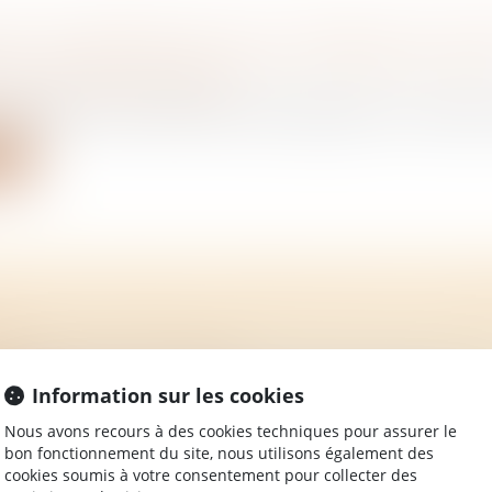
ONS D’INDEMNISATION DU GÉNÉALOGISTE-
ES : INTERVENTION UTILE ET TRAVAIL JUSTIF
/
Mariage / Divorce / Filiation
personne se sait héritière, le généalogiste, comme gérant
ite
ION HORS MARIAGE APPROUVÉE PAR L’ASS
LE
/
Mariage / Divorce / Filiation
osition de la droite, l’Assemblée nationale a adopté vendr
Information sur les cookies
ite
Nous avons recours à des cookies techniques pour assurer le
bon fonctionnement du site, nous utilisons également des
cookies soumis à votre consentement pour collecter des