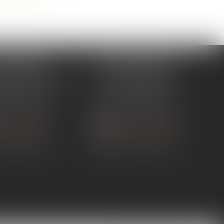
 TOURNON
ÉTUDE ANDANCE
ue de Nîmes
62 Route du St Joseph,
NON-SUR-RHÔNE
07340 Andance
 75 07 91 60
Tél :
04 75 60 50 50
 CONTACTER
NOUS CONTACTER
S LOCALISER
NOUS LOCALISER