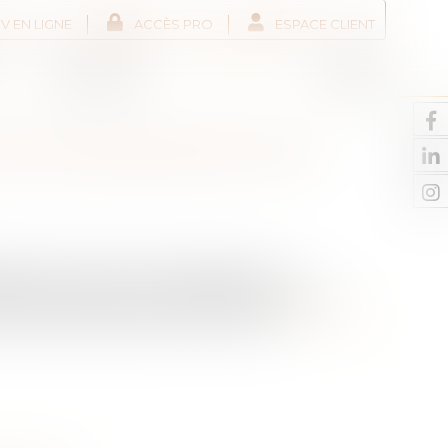
V EN LIGNE
ACCÈS PRO
ESPACE CLIENT
Liens utiles
Actus
Contact
UNE PERSONNE DITE «
ité de chacun face à la maladie et aux
ité à gérer des actes juridiques de la vie
 proches puissent prendre le relais...
Lire la suite