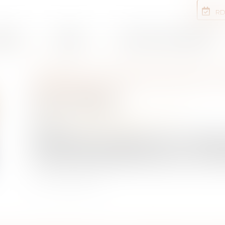
RD
rtises
Equipe
Annonces immobilières
GÉRER LE PATRIMOINE D’
INCAPABLE »
Publié le :
08/12/2020
NOTAIRES
/
Mariage / Divorce / Filiation
Source :
www.ouest-france.fr
La crise sanitaire qui frappe révèle la vulnérabil
conséquences que cela peut avoir sur notre capac
courante. Quels dispositifs existent pour que les