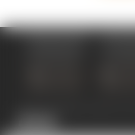
ÉTUDE PONT-DE-L'ISÈRE
ÉTUDE ST 
4, Place des Tilleuls
99 avenue Gros
26600 PONT-DE-L'ISÈRE
07130 ST 
Tél :
04 75 01 97 90
Tél :
04 75 81
NOUS CONTACTER
NOUS CON
NOUS LOCALISER
NOUS LOC
Expertises
Services en ligne
Liens utiles
Actus
Co