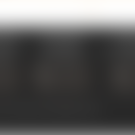
<<
<
...
45
46
47
48
49
50
51
>
>>
PERAY
ÉTUDE SARRAS
ÉTUDE
s Umstadt
1 Avenue de la Gare
26 Aven
PERAY
07370 SARRAS
07302 TOUR
 80 30
Tél :
04 75 23 19 22
Tél :
04
TACTER
NOUS CONTACTER
NOUS
ALISER
NOUS LOCALISER
NOU
ntact
Plan du site
Mentions légales
Articles