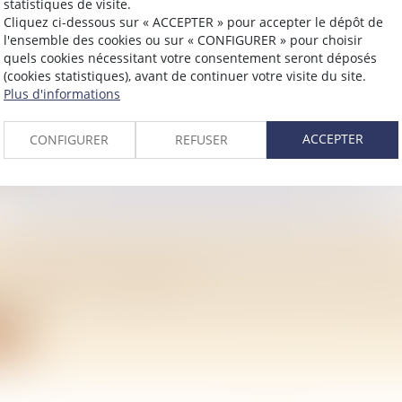
statistiques de visite.
Cliquez ci-dessous sur « ACCEPTER » pour accepter le dépôt de
l'ensemble des cookies ou sur « CONFIGURER » pour choisir
quels cookies nécessitant votre consentement seront déposés
 PATRIMOINE D’UNE PERSONNE DITE « INCA
(cookies statistiques), avant de continuer votre visite du site.
/
Mariage / Divorce / Filiation
Plus d'informations
itaire qui frappe révèle la vulnérabilité de chacun face à la
ACCEPTER
CONFIGURER
REFUSER
ite
E SUCCESSION ENTRE ÉPOUX: FRAIS ET RÈ
/
Mariage / Divorce / Filiation
n époux, son conjoint non divorcé a droit à une part de s
ite