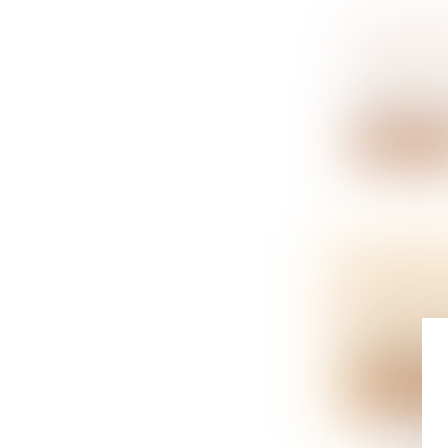
CONDITI
D’AFFAIR
NOTAIRES
Même si une 
Lire la su
L’ADOPT
NATIONA
NOTAIRES
Malgré l’opp
Lire la su