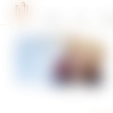
Études
RSE
Expe