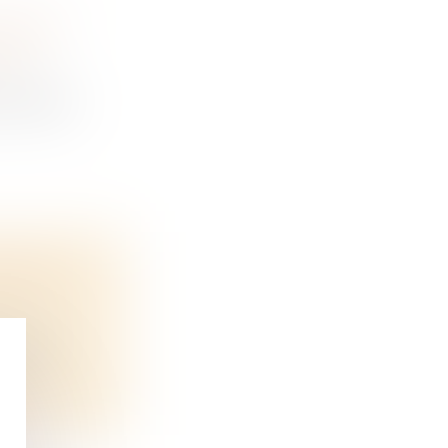
GÉRANT
IÉ
 d’affai...
EMBLÉE
edi la...