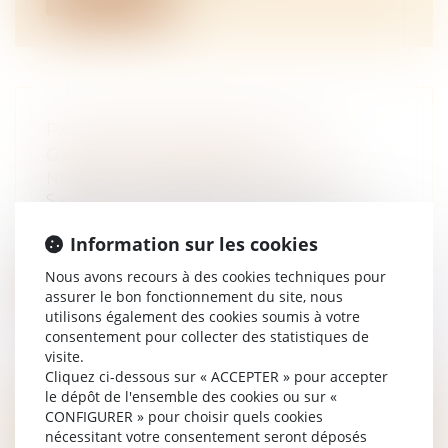
PAS D’HÉRITIERS POUR LES
GAMÈTES CONSERVÉS
NOTAIRES
/
Mariage / Divorce / Filiation
Saisie d’une demande tendant à la
restitution de gamètes conservées à l’AP-
Information sur les cookies
HP...
Nous avons recours à des cookies techniques pour
Lire la suite
assurer le bon fonctionnement du site, nous
utilisons également des cookies soumis à votre
consentement pour collecter des statistiques de
visite.
Cliquez ci-dessous sur « ACCEPTER » pour accepter
le dépôt de l'ensemble des cookies ou sur «
LE PRINCIPE DE L’IMPOSITION
CONFIGURER » pour choisir quels cookies
nécessitant votre consentement seront déposés
COMMUNE ENTRE ÉPOUX S’ÉTEND