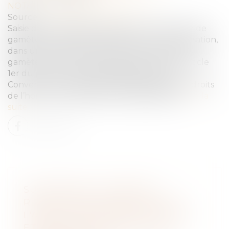
NOTAIRES
/
Mariage / Divorce / Filiation
Source :
www.dalloz-actualite.fr
Saisie d’une demande tendant à la restitution de
gamètes conservées à l’AP-HP, la Cour de cassation,
dans un arrêt du 15 juin 2022, affirme que les
gamètes ne sont pas des biens au sens de l’article
1er du premier protocole additionnel à la
Convention européenne de sauvegarde des droits
de l’homme et des libertés fondamentales.
Lire la
suite
SUCCESSION : ACTION EN
RESTITUTION CONSÉCUTIVE À
L'ANNULATION D'UN TESTAMENT
ET POINT DE DÉPART DE LA