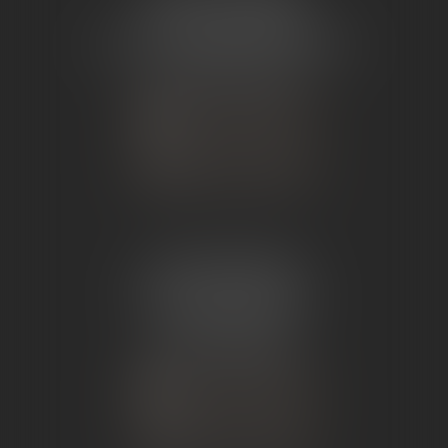
26 Avenue de Nîmes
07302 TOURNON-SUR-RHÔNE
Tél :
04 75 07 91 60
NOUS CONTACTER
NOUS LOCALISER
ÉTUDE ANDANCE
62 Route du St Joseph,
07340 Andance
Tél :
04 75 60 50 50
NOUS CONTACTER
NOUS LOCALISER