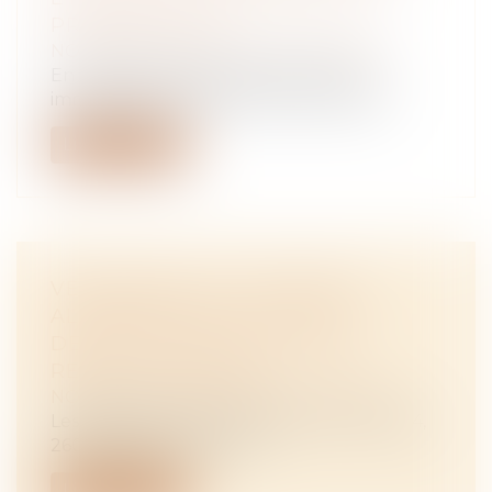
PRESCRIPTION
NOTAIRES
/
Mariage / Divorce / Filiation
En matière d’actions personnelles ou
immobilières, l’article 2224 du Code civ...
Lire la suite
VERSEMENT DE LA PENSION
ALIMENTAIRE AU TITRE DU
DEVOIR DE SECOURS : NON-
RENVOI D’UNE QPC
NOTAIRES
/
Mariage / Divorce / Filiation
Les dispositions du Code civil (C. civ. art. 254,
260, 2° et 270, al. 1) tell...
Lire la suite