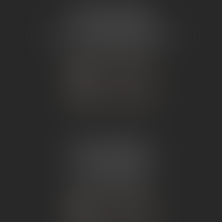
ÉTUDE TOURNON
26 Avenue de Nîmes
07302 TOURNON-SUR-RHÔNE
Tél :
04 75 07 91 60
NOUS CONTACTER
NOUS LOCALISER
ÉTUDE ANDANCE
62 Route du St Joseph,
07340 Andance
Tél :
04 75 60 50 50
NOUS CONTACTER