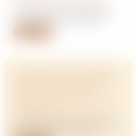
NOTAIRES
/
Mariage / Divorce / Filiation
Si les parents ont "manqué gravement à
leurs obligations" envers leur enfant,...
Lire la suite
LES MODIFICATIONS DU RÉGIME
MATRIMONIAL QUI REQUIÈRENT LA
RÉGULARISATION D’UN ACTE
NOTARIÉ OU LE DOMAINE
D’APPLICATION DE L’ARTICLE 1397
DU CODE CIVIL
NOTAIRES
/
Mariage / Divorce / Filiation
Le changement de régime matrimonial n’est
pas le seul acte dont l’accomplisse...