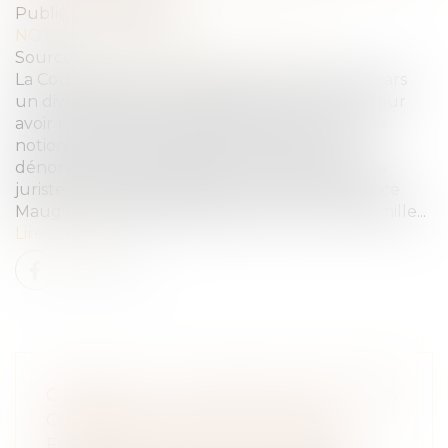
Publié le :
13/04/2021
NOTAIRES
/
Mariage / Divorce / Filiation
Source :
www.europe1.fr
La Cour d'appel de Versailles a prononcé mi-mars
un divorce aux torts exclusifs d’une femme pour
avoir refusé des rapports sexuels à son mari. La
notion de "devoir conjugal" est fortement
dénoncée par les associations et divise aussi les
juristes. Décryptage pour Europe 1 de Laurence
Maugier-Vielpeau, spécialiste du droit de la famille...
Lire la suite
OBSÈQUES : UN ENFANT N'EST PAS
OBLIGÉ DE PAYER LES FRAIS
FUNÉRAIRES DE SES PARENTS