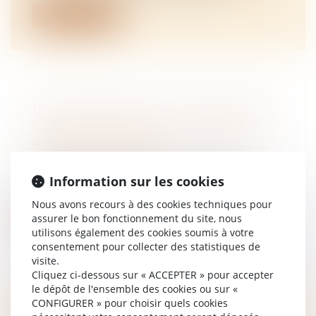
Lire la suite
PARTICIPATION AUX ACQUÊTS ET
CLAUSE D’EXCLUSION DES BIENS
PROFESSIONNELS
NOTAIRES
/
Mariage / Divorce / Filiation
Une clause excluant du calcul de la
Information sur les cookies
créance de participation les biens et det...
Nous avons recours à des cookies techniques pour
assurer le bon fonctionnement du site, nous
Lire la suite
utilisons également des cookies soumis à votre
consentement pour collecter des statistiques de
visite.
Cliquez ci-dessous sur « ACCEPTER » pour accepter
le dépôt de l'ensemble des cookies ou sur «
CONFIGURER » pour choisir quels cookies
POURQUOI LA DÉCISION DE LA