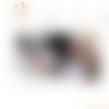
Études
RSE
Expe