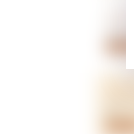
LE PRIN
S’ÉTEND
NOTAIRES
A la suite d
Lire la su
QUE FAIR
QUE PRÉ
NOTAIRES
La surface 
vou...
Lire la su