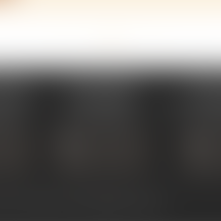
<<
<
...
28
29
30
31
32
33
34
...
>
>>
PERAY
ÉTUDE SARRAS
ÉTUDE
s Umstadt
1 Avenue de la Gare
26 Aven
PERAY
07370 SARRAS
07302 TOUR
 80 30
Tél :
04 75 23 19 22
Tél :
04
TACTER
NOUS CONTACTER
NOUS
ALISER
NOUS LOCALISER
NOU
ntact
Plan du site
Mentions légales
Articles