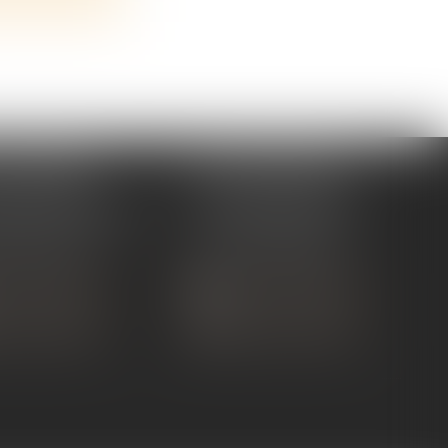
 TOURNON
ÉTUDE ANDANCE
ue de Nîmes
62 Route du St Joseph,
NON-SUR-RHÔNE
07340 Andance
 75 07 91 60
Tél :
04 75 60 50 50
 CONTACTER
NOUS CONTACTER
S LOCALISER
NOUS LOCALISER