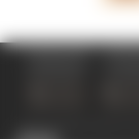
ÉTUDE PONT-DE-L'ISÈRE
ÉTUDE ST 
4, Place des Tilleuls
99 avenue Gros
26600 PONT-DE-L'ISÈRE
07130 ST 
Tél :
04 75 01 97 90
Tél :
04 75 81
NOUS CONTACTER
NOUS CON
NOUS LOCALISER
NOUS LOC
Expertises
Services en ligne
Liens utiles
Actus
Co