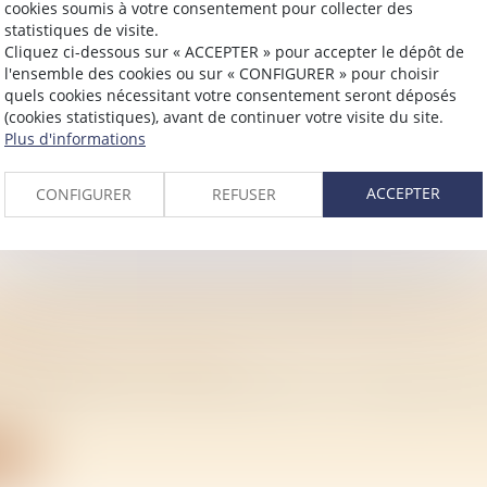
cookies soumis à votre consentement pour collecter des
statistiques de visite.
CIPE DE L’IMPOSITION COMMUNE ENTRE ÉP
Cliquez ci-dessous sur « ACCEPTER » pour accepter le dépôt de
l'ensemble des cookies ou sur « CONFIGURER » pour choisir
 AUX PRÉLÈVEMENTS SOCIAUX
quels cookies nécessitant votre consentement seront déposés
/
Mariage / Divorce / Filiation
(cookies statistiques), avant de continuer votre visite du site.
e la vérification de comptabilité d’une SARL dont M. C était
Plus d'informations
ite
ACCEPTER
CONFIGURER
REFUSER
E SI VOTRE NOUVELLE HABITATION EST PLU
VUE ?
/
Mariage / Divorce / Filiation
du logement que vous avez acheté ne correspond pas à 
ite