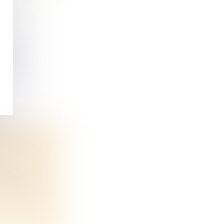
OUX
 le g...
S PETITE
celle qui