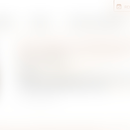
RD
rtises
Equipe
Annonces immobilières
QUE FAIRE SI VOTRE NOU
PLUS PETITE QUE PRÉVUE
Publié le :
01/07/2022
NOTAIRES
/
Mariage / Divorce / Filiation
Source :
www.ledauphine.com
La surface du logement que vous avez acheté n
? Voici ce qu’il faut faire dans ce cas-là.
Lire la sui