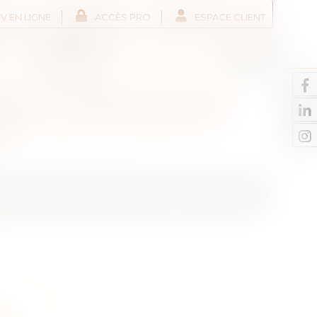
V EN LIGNE
ACCÈS PRO
ESPACE CLIENT
Liens utiles
Actus
Contact
VELLE HABITATION EST
 ?
e correspond pas à celle qui vous a été vendue
te