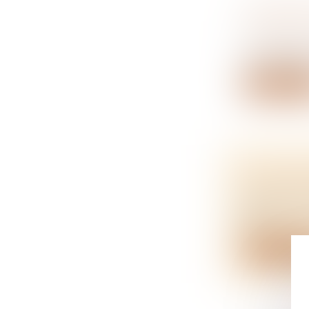
VERSEME
DEVOIR 
NOTAIRES
Les dispositio
Lire la su
PAS D’H
NOTAIRES
Saisie d’un
HP...
Lire la su