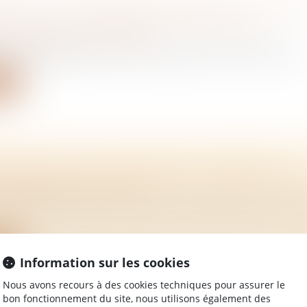
NT DE LA PENSION ALIMENTAIRE AU TITRE 
DE SECOURS : NON-RENVOI D’UNE QPC
/
Mariage / Divorce / Filiation
ns du Code civil (C. civ. art. 254, 260, 2° et 270, al. 1) tell...
ite
ÉRITIERS POUR LES GAMÈTES CONSERVÉS
/
Mariage / Divorce / Filiation
e demande tendant à la restitution de gamètes conservée
ite
Information sur les cookies
Nous avons recours à des cookies techniques pour assurer le
bon fonctionnement du site, nous utilisons également des