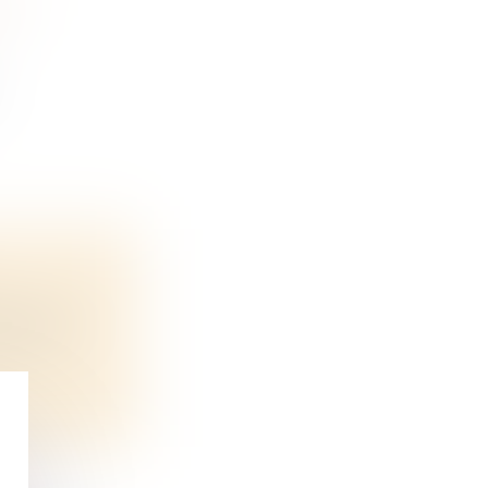
DU
s à l’AP-